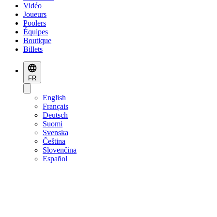
Vidéo
Joueurs
Poolers
Équipes
Boutique
Billets
FR
English
Français
Deutsch
Suomi
Svenska
Čeština
Slovenčina
Español