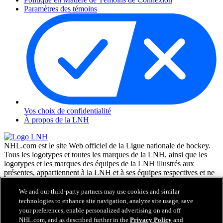
Paramètres des témoins
Vos choix de confidentialité
À propos de la LNH
NHL.com est le site Web officiel de la Ligue nationale de hockey.
Tous les logotypes et toutes les marques de la LNH, ainsi que les
logotypes et les marques des équipes de la LNH illustrés aux
présentes, appartiennent à la LNH et à ses équipes respectives et ne
peuvent être reproduits sans le consentement préalable écrit de NHL
Enterprises, L.P. © LNH 2026. Tous droits réservés. Tous les
We and our third-party partners may use cookies and similar
chandails d'équipe de la LNH personnalisés avec les noms des
technologies to enhance site navigation, analyze site usage, save
joueurs de la LNH et leurs numéros sont officiellement sous license
your preferences, enable personalized advertising on and off
de la LNH et de l'AJLNH. Le mot servant de marque Zamboni et la
NHL.com, and as described further in the
Privacy Policy
and