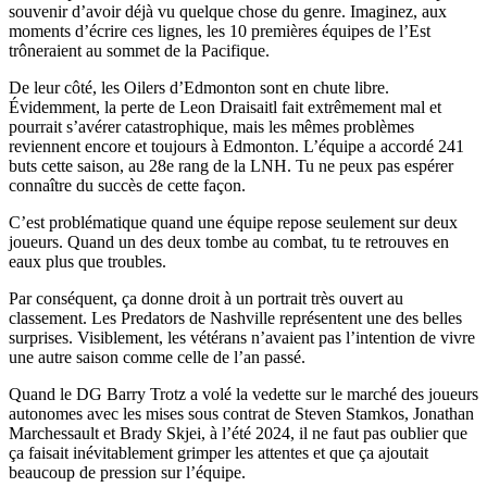
souvenir d’avoir déjà vu quelque chose du genre. Imaginez, aux
moments d’écrire ces lignes, les 10 premières équipes de l’Est
trôneraient au sommet de la Pacifique.
De leur côté, les Oilers d’Edmonton sont en chute libre.
Évidemment, la perte de Leon Draisaitl fait extrêmement mal et
pourrait s’avérer catastrophique, mais les mêmes problèmes
reviennent encore et toujours à Edmonton. L’équipe a accordé 241
buts cette saison, au 28e rang de la LNH. Tu ne peux pas espérer
connaître du succès de cette façon.
C’est problématique quand une équipe repose seulement sur deux
joueurs. Quand un des deux tombe au combat, tu te retrouves en
eaux plus que troubles.
Par conséquent, ça donne droit à un portrait très ouvert au
classement. Les Predators de Nashville représentent une des belles
surprises. Visiblement, les vétérans n’avaient pas l’intention de vivre
une autre saison comme celle de l’an passé.
Quand le DG Barry Trotz a volé la vedette sur le marché des joueurs
autonomes avec les mises sous contrat de Steven Stamkos, Jonathan
Marchessault et Brady Skjei, à l’été 2024, il ne faut pas oublier que
ça faisait inévitablement grimper les attentes et que ça ajoutait
beaucoup de pression sur l’équipe.