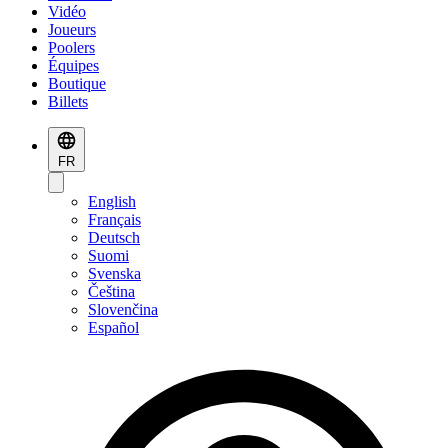
Vidéo
Joueurs
Poolers
Équipes
Boutique
Billets
FR
English
Français
Deutsch
Suomi
Svenska
Čeština
Slovenčina
Español