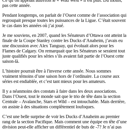
Ce qu’on appelait autrefois le « Wild West » n’est plus. Du moins,
pas cette année.
Pendant longtemps, on parlait de l’Ouest comme de l’association qui
regroupait presque toutes les puissances de la Ligue. C’était souvent
le cas dans les années où j’ai joué.
Je me souviens, en 2007, quand les Sénateurs d’Ottawa ont atteint la
finale de la Coupe Stanley contre les Ducks d’Anaheim, j’avais eu
une discussion avec Alex Tanguay, qui évoluait alors pour les
Flames de Calgary. On remarquait que les Sénateurs se seraient tout
juste qualifiés pour les séries s’ils avaient fait partie de l’Ouest cette
saison-là.
L’histoire pourrait être à l'inverse cette année. Nous sommes
vraiment témoins d’une saison hors de l’ordinaire. La course aux
séries est endiablée, et c’est tant mieux pour les amateurs.
Il y a néanmoins des constats à faire dans les deux associations.
Dans l’Ouest, tout le monde sait que le trio de tête dans la section
Centrale – Avalanche, Stars et Wild – est intouchable. Mais derrière,
on assiste à des situations complètement loufoques.
C’est une belle surprise de voir les Ducks d’Anaheim au premier
rang de la section Pacifique. Mais comment une équipe en tête d’une
division peut-elle afficher un différentiel de buts de -7? Je n’ai pas