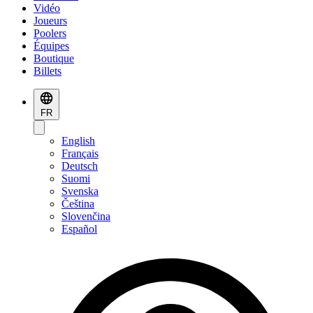
Vidéo
Joueurs
Poolers
Équipes
Boutique
Billets
FR
English
Français
Deutsch
Suomi
Svenska
Čeština
Slovenčina
Español