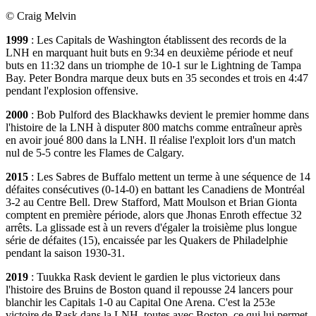
©
Craig Melvin
1999
: Les Capitals de Washington établissent des records de la
LNH en marquant huit buts en 9:34 en deuxième période et neuf
buts en 11:32 dans un triomphe de 10-1 sur le Lightning de Tampa
Bay. Peter Bondra marque deux buts en 35 secondes et trois en 4:47
pendant l'explosion offensive.
2000
: Bob Pulford des Blackhawks devient le premier homme dans
l'histoire de la LNH à disputer 800 matchs comme entraîneur après
en avoir joué 800 dans la LNH. Il réalise l'exploit lors d'un match
nul de 5-5 contre les Flames de Calgary.
2015
: Les Sabres de Buffalo mettent un terme à une séquence de 14
défaites consécutives (0-14-0) en battant les Canadiens de Montréal
3-2 au Centre Bell. Drew Stafford, Matt Moulson et Brian Gionta
comptent en première période, alors que Jhonas Enroth effectue 32
arrêts. La glissade est à un revers d'égaler la troisième plus longue
série de défaites (15), encaissée par les Quakers de Philadelphie
pendant la saison 1930-31.
2019
: Tuukka Rask devient le gardien le plus victorieux dans
l'histoire des Bruins de Boston quand il repousse 24 lancers pour
blanchir les Capitals 1-0 au Capital One Arena. C'est la 253e
victoire de Rask dans la LNH, toutes avec Boston, ce qui lui permet