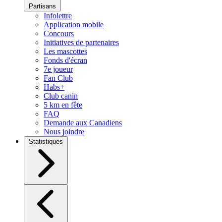
Partisans
Infolettre
Application mobile
Concours
Initiatives de partenaires
Les mascottes
Fonds d'écran
7e joueur
Fan Club
Habs+
Club canin
5 km en fête
FAQ
Demande aux Canadiens
Nous joindre
Statistiques