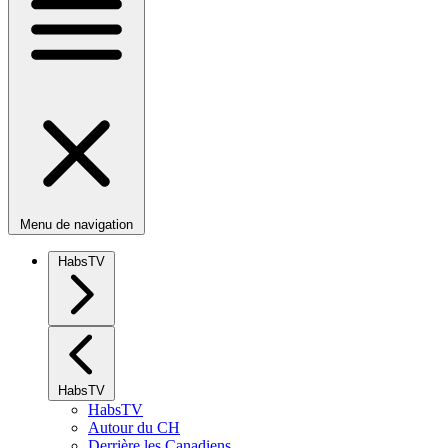
Menu de navigation
HabsTV
HabsTV
HabsTV
Autour du CH
Derrière les Canadiens