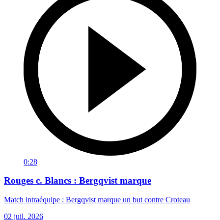
0:28
Rouges c. Blancs : Bergqvist marque
Match intraéquipe : Bergqvist marque un but contre Croteau
02 juil. 2026