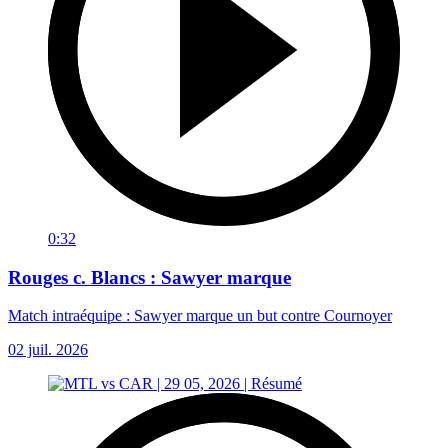
0:32
Rouges c. Blancs : Sawyer marque
Match intraéquipe : Sawyer marque un but contre Cournoyer
02 juil. 2026