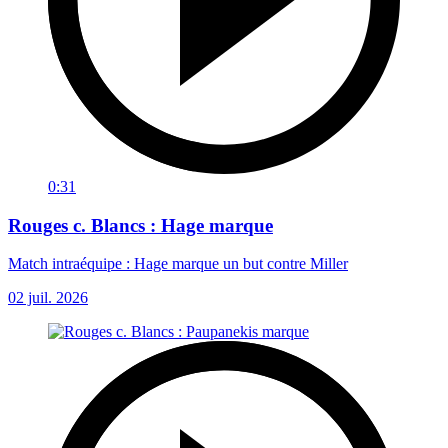
0:31
Rouges c. Blancs : Hage marque
Match intraéquipe : Hage marque un but contre Miller
02 juil. 2026