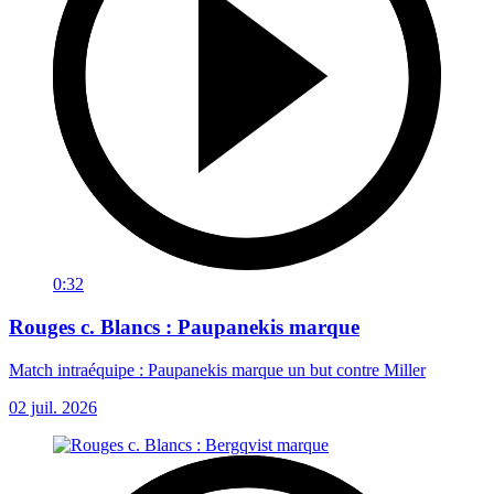
0:32
Rouges c. Blancs : Paupanekis marque
Match intraéquipe : Paupanekis marque un but contre Miller
02 juil. 2026