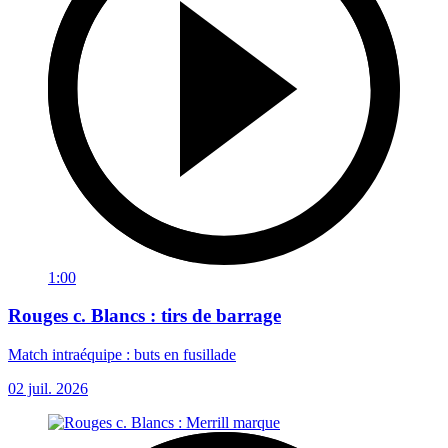
1:00
Rouges c. Blancs : tirs de barrage
Match intraéquipe : buts en fusillade
02 juil. 2026