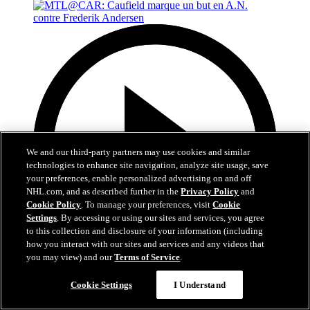
We and our third-party partners may use cookies and similar
technologies to enhance site navigation, analyze site usage, save
your preferences, enable personalized advertising on and off
NHL.com, and as described further in the
Privacy Policy
and
Cookie Policy
. To manage your preferences, visit
Cookie
Settings
. By accessing or using our sites and services, you agree
to this collection and disclosure of your information (including
how you interact with our sites and services and any videos that
you may view) and our
Terms of Service
.
0:48
Cookie Settings
I Understand
MTL@CAR: Caufield marque un but en A.N.