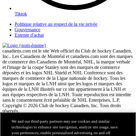
Tiktok
Politique relative au respect de la vie privée
Gouvernance
Entente d'achat
canadiens.com est le site Web officiel du Club de hockey Canadien,
Inc.. Les Canadiens de Montréal et canadiens.com sont des marques
de commerce des Canadiens de Montréal, NHL, la marque verbale
et l'image de la coupe Stanley sont des marques de commerce
déposées et les logos NHL Shield et NHL Conference sont des
marques de commerce de la Ligue nationale de hockey. Tous les
logos et marques de la LNH ainsi que les logos et marques des
équipes de la LNH illustrés sur ce site appartiennent à la LNH et
aux équipes respectives de la LNH. Toute reproduction est interdite
sans le consentement écrit préalable de NHL Enterprises, L.P.
Copyright © 2026 Club de hockey Canadien, Inc. Tous droits
réservés.
We and our third-party partners may use cookies and similar
Conditions d'utilisation de LNH.com
technologies to enhance site navigation, analyze site usage, save
Politique en matière de protection des renseignements
your preferences, enable personalized advertising on and off