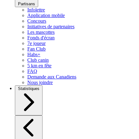
Partisans
Infolettre
Application mobile
Concours
Initiatives de partenaires
Les mascottes
Fonds d'écran
7e joueur
Fan Club
Habs+
Club canin
5 km en fête
FAQ
Demande aux Canadiens
Nous joindre
Statistiques