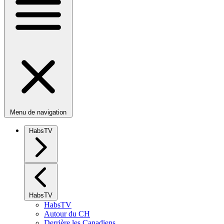
Menu de navigation
HabsTV
HabsTV
HabsTV
Autour du CH
Derrière les Canadiens