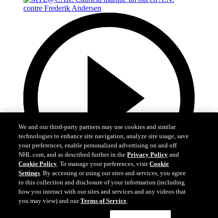
We and our third-party partners may use cookies and similar
technologies to enhance site navigation, analyze site usage, save
your preferences, enable personalized advertising on and off
NHL.com, and as described further in the
Privacy Policy
and
Cookie Policy
. To manage your preferences, visit
Cookie
Settings
. By accessing or using our sites and services, you agree
to this collection and disclosure of your information (including
how you interact with our sites and services and any videos that
you may view) and our
Terms of Service
.
0:48
Cookie Settings
I Understand
MTL@CAR: Caufield marque un but en A.N.