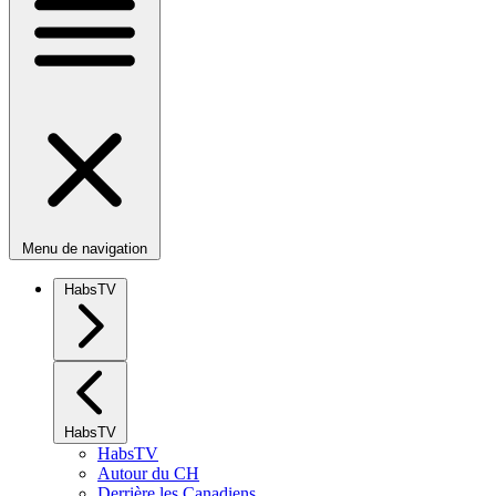
Menu de navigation
HabsTV
HabsTV
HabsTV
Autour du CH
Derrière les Canadiens