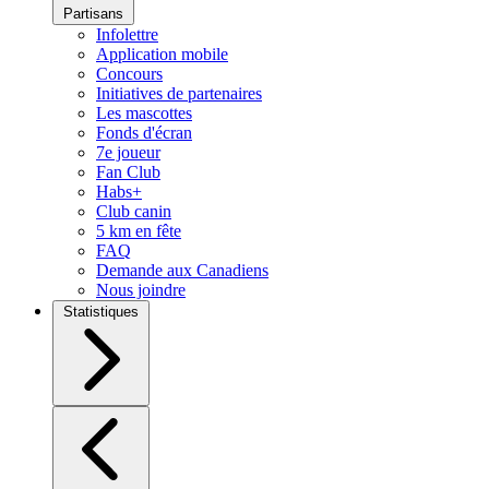
Partisans
Infolettre
Application mobile
Concours
Initiatives de partenaires
Les mascottes
Fonds d'écran
7e joueur
Fan Club
Habs+
Club canin
5 km en fête
FAQ
Demande aux Canadiens
Nous joindre
Statistiques