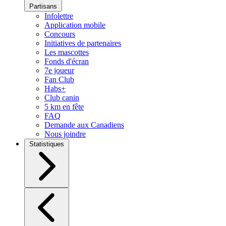
Partisans
Infolettre
Application mobile
Concours
Initiatives de partenaires
Les mascottes
Fonds d'écran
7e joueur
Fan Club
Habs+
Club canin
5 km en fête
FAQ
Demande aux Canadiens
Nous joindre
Statistiques