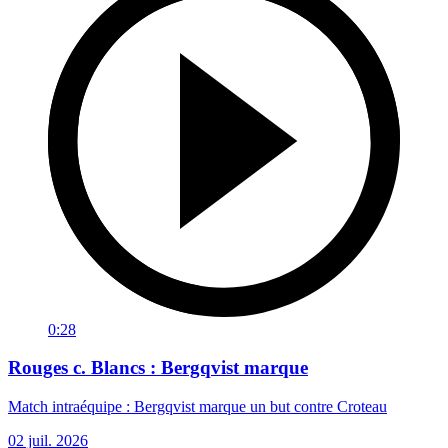
0:28
Rouges c. Blancs : Bergqvist marque
Match intraéquipe : Bergqvist marque un but contre Croteau
02 juil. 2026