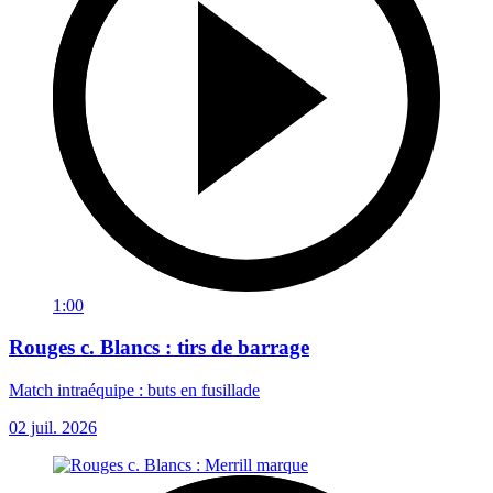
1:00
Rouges c. Blancs : tirs de barrage
Match intraéquipe : buts en fusillade
02 juil. 2026