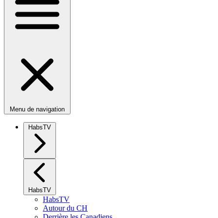
Menu de navigation
HabsTV
HabsTV
HabsTV
Autour du CH
Derrière les Canadiens