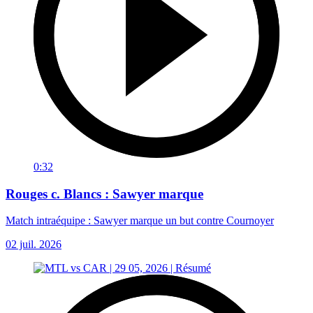
0:32
Rouges c. Blancs : Sawyer marque
Match intraéquipe : Sawyer marque un but contre Cournoyer
02 juil. 2026