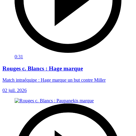
0:31
Rouges c. Blancs : Hage marque
Match intraéquipe : Hage marque un but contre Miller
02 juil. 2026