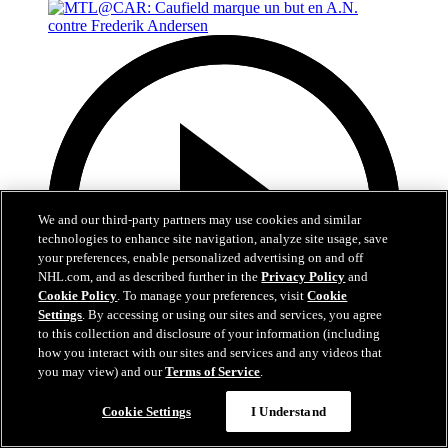
We and our third-party partners may use cookies and similar
technologies to enhance site navigation, analyze site usage, save
your preferences, enable personalized advertising on and off
NHL.com, and as described further in the
Privacy Policy
and
Cookie Policy
. To manage your preferences, visit
Cookie
Settings
. By accessing or using our sites and services, you agree
to this collection and disclosure of your information (including
how you interact with our sites and services and any videos that
you may view) and our
Terms of Service
.
0:48
Cookie Settings
I Understand
MTL@CAR: Caufield marque un but en A.N.