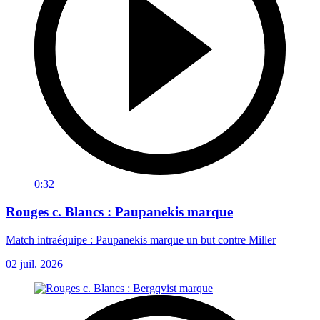
0:32
Rouges c. Blancs : Paupanekis marque
Match intraéquipe : Paupanekis marque un but contre Miller
02 juil. 2026