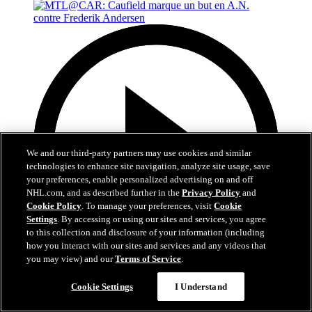
We and our third-party partners may use cookies and similar
technologies to enhance site navigation, analyze site usage, save
your preferences, enable personalized advertising on and off
NHL.com, and as described further in the
Privacy Policy
and
Cookie Policy
. To manage your preferences, visit
Cookie
Settings
. By accessing or using our sites and services, you agree
to this collection and disclosure of your information (including
how you interact with our sites and services and any videos that
you may view) and our
Terms of Service
.
0:48
Cookie Settings
I Understand
MTL@CAR: Caufield marque un but en A.N.