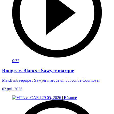
0:32
Rouges c. Blancs : Sawyer marque
Match intraéquipe : Sawyer marque un but contre Cournoyer
02 juil. 2026