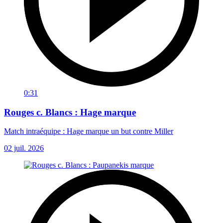
0:31
Rouges c. Blancs : Hage marque
Match intraéquipe : Hage marque un but contre Miller
02 juil. 2026