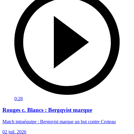
0:28
Rouges c. Blancs : Bergqvist marque
Match intraéquipe : Bergqvist marque un but contre Croteau
02 juil. 2026