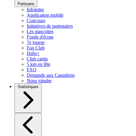
Partisans
Infolettre
Application mobile
Concours
Initiatives de partenaires
Les mascottes
Fonds d'écran
7e joueur
Fan Club
Habs+
Club canin
5 km en fête
FAQ
Demande aux Canadiens
Nous joindre
Statistiques