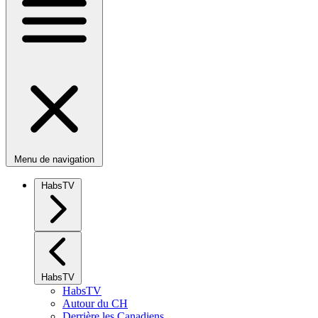
Menu de navigation
HabsTV
HabsTV
HabsTV
Autour du CH
Derrière les Canadiens