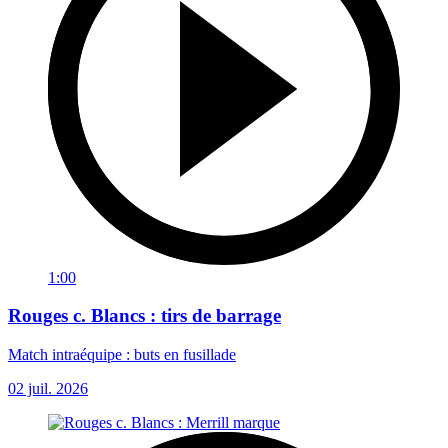
1:00
Rouges c. Blancs : tirs de barrage
Match intraéquipe : buts en fusillade
02 juil. 2026