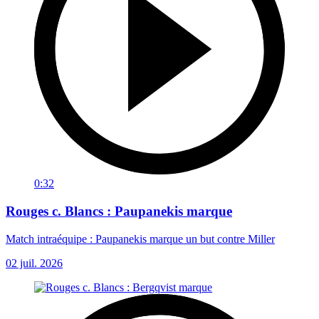
0:32
Rouges c. Blancs : Paupanekis marque
Match intraéquipe : Paupanekis marque un but contre Miller
02 juil. 2026