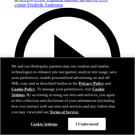
We and our third-party partners may use cookies and similar
technologies to enhance site navigation, analyze site usage, save
your preferences, enable personalized advertising on and off
NHL.com, and as described further in the
Privacy Policy
and
Cookie Policy
. To manage your preferences, visit
Cookie
Settings
. By accessing or using our sites and services, you agree
to this collection and disclosure of your information (including
how you interact with our sites and services and any videos that
you may view) and our
Terms of Service
.
0:48
Cookie Settings
I Understand
MTL@CAR: Caufield marque un but en A.N.