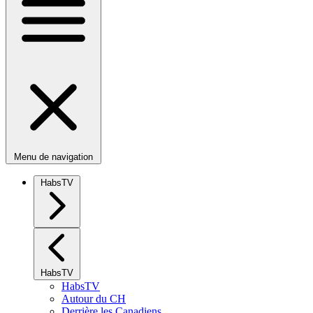
Menu de navigation
HabsTV
HabsTV
HabsTV
Autour du CH
Derrière les Canadiens