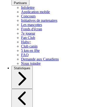
Partisans
Infolettre
Application mobile
Concours
Initiatives de partenaires
Les mascottes
Fonds d'écran
7e joueur
Fan Club
Habs+
Club canin
5 km en fête
FAQ
Demande aux Canadiens
Nous joindre
Statistiques