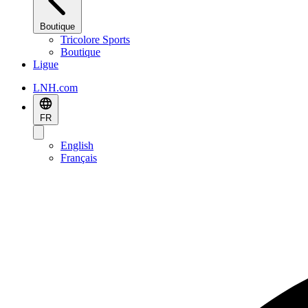
Boutique
Tricolore Sports
Boutique
Ligue
LNH.com
FR
English
Français