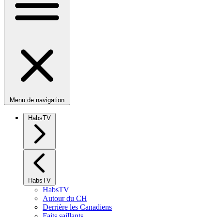
Menu de navigation
HabsTV
HabsTV
HabsTV
Autour du CH
Derrière les Canadiens
Faits saillants