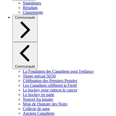
Statistiques
Résultats
Classements
Communauté
Communauté
La Fondation des Canadiens pour l'enfance
Tirage spécial 50/50
Célébration des Premiers Peuples
Les Canadiens célèbrent la Fierté
Le hockey pour vaincre le cancer
Le hockey en parle
Nouvel An lunaire
Mois de l'histoire des Noirs
Collecte de sang
Anciens Canadiens