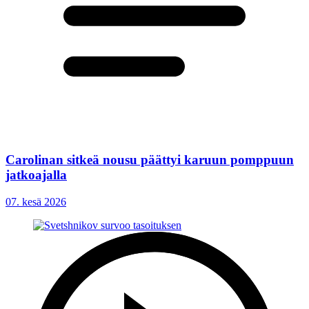
Carolinan sitkeä nousu päättyi karuun pomppuun
jatkoajalla
07. kesä 2026