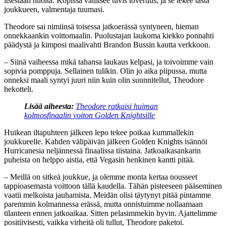
itsestään huolta. Kopissa vallitsee tiivis toveruus, ja se tekee tästä
joukkueen, valmentaja tuumasi.
Theodore sai nimiinsä toisessa jatkoerässä syntyneen, hieman
onnekkaankin voittomaalin. Puolustajan laukoma kiekko ponnahti
päädystä ja kimposi maalivahti Brandon Bussin kautta verkkoon.
– Siinä vaiheessa mikä tahansa laukaus kelpasi, ja toivoimme vain
sopivia pomppuja. Sellainen tulikin. Olin jo aika piipussa, mutta
onneksi maali syntyi juuri niin kuin olin suunnitellut, Theodore
hekotteli.
Lisää aiheesta:
Theodore ratkaisi huiman
kolmosfinaalin voiton Golden Knightsille
Huikean iltapuhteen jälkeen lepo tekee poikaa kummallekin
joukkueelle. Kahden välipäivän jälkeen Golden Knights isännöi
Hurricanesia neljännessä finaalissa tiistaina. Jatkoaikasankarin
puheista on helppo aistia, että Vegasin henkinen kantti pitää.
– Meillä on sitkeä joukkue, ja olemme monta kertaa nousseet
tappioasemasta voittoon tällä kaudella. Tähän pisteeseen pääseminen
vaatii melkoista jauhamista. Meidän olisi täytynyt pitää pintamme
paremmin kolmannessa erässä, mutta onnistuimme nollaamaan
tilanteen ennen jatkoaikaa. Sitten pelasimmekin hyvin. Ajattelimme
positiivisesti, vaikka virheitä oli tullut, Theodore paketoi.