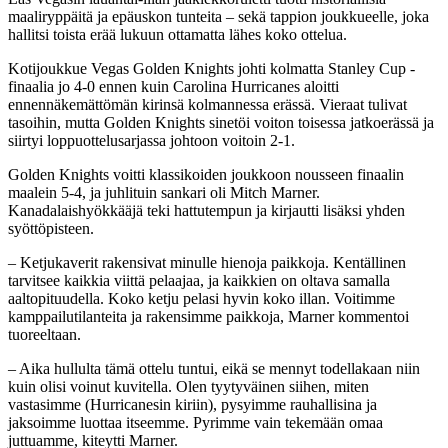
maaliryppäitä ja epäuskon tunteita – sekä tappion joukkueelle, joka
hallitsi toista erää lukuun ottamatta lähes koko ottelua.
Kotijoukkue Vegas Golden Knights johti kolmatta Stanley Cup -
finaalia jo 4-0 ennen kuin Carolina Hurricanes aloitti
ennennäkemättömän kirinsä kolmannessa erässä. Vieraat tulivat
tasoihin, mutta Golden Knights sinetöi voiton toisessa jatkoerässä ja
siirtyi loppuottelusarjassa johtoon voitoin 2-1.
Golden Knights voitti klassikoiden joukkoon nousseen finaalin
maalein 5-4, ja juhlituin sankari oli Mitch Marner.
Kanadalaishyökkääjä teki hattutempun ja kirjautti lisäksi yhden
syöttöpisteen.
– Ketjukaverit rakensivat minulle hienoja paikkoja. Kentällinen
tarvitsee kaikkia viittä pelaajaa, ja kaikkien on oltava samalla
aaltopituudella. Koko ketju pelasi hyvin koko illan. Voitimme
kamppailutilanteita ja rakensimme paikkoja, Marner kommentoi
tuoreeltaan.
– Aika hullulta tämä ottelu tuntui, eikä se mennyt todellakaan niin
kuin olisi voinut kuvitella. Olen tyytyväinen siihen, miten
vastasimme (Hurricanesin kiriin), pysyimme rauhallisina ja
jaksoimme luottaa itseemme. Pyrimme vain tekemään omaa
juttuamme, kiteytti Marner.