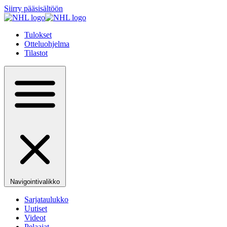
Siirry pääsisältöön
Tulokset
Otteluohjelma
Tilastot
Navigointivalikko
Sarjataulukko
Uutiset
Videot
Pelaajat