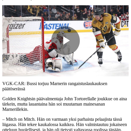
Play
Video
VGK-CAR: Bussi torjuu Marnerin rangaistuslaukauksen
päätöserässä
Golden Knightsin päävalmentaja John Tortorellalle joukkue on aina
tärkein, mutta lauantaina hän soi muutaman mainesanan
Marnerillekin.
– Mitch on Mitch. Hän on varmaan yksi parhaista pelaajista tässä
liigassa. Hän tekee kaukalossa kaikkea. Hän valmistautuu jokaiseen
otteluun huolellisesti, ja hän oli tietysti valtavassa roolissa tänään,