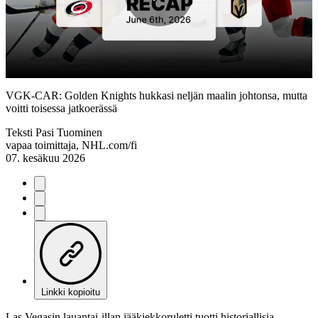
Play
Video
VGK-CAR: Golden Knights hukkasi neljän maalin johtonsa, mutta
voitti toisessa jatkoerässä
Teksti
Pasi Tuominen
vapaa toimittaja, NHL.com/fi
07. kesäkuu 2026
Linkki kopioitu
Las Vegasin lauantai-illan jääkiekkoruletti tuotti historiallisia