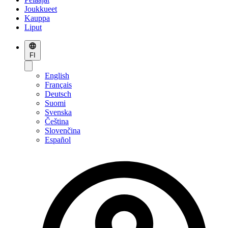
Joukkueet
Kauppa
Liput
FI
English
Français
Deutsch
Suomi
Svenska
Čeština
Slovenčina
Español