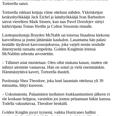
Tortorella sanoi.
Tortorella rukkasi ketjuja viime otteluun nähden. Ykkösketjun
keskushyökkääjä Jack Eichel ja laitahyökkääjä Ivan Barbashov
saivat vierelleen Mark Stonen, kun taas Pavel Dorofejev siirtyi
kärkivitjasta Tomas Hertlin ja Colton Sissonsin rinnalle.
Luottopuolustaja Brayden McNabb sai toisessa finaalissa kiekosta
kasvoihinsa ja joutui jättämään kaukalon. Lauantaina hän palasi
kentälle täydessä kasvosuojuksessa, joka varjeli nenän seudulle
ilmestyneitä runsaita ompeleita. Golden Knightsin leirissä
McNabbin urheutta arvostettiin.
– Tällaiset asiat muistetaan. Olen ollut mukana kauan, mutten ole
nähnyt aiemmin vastaavaa. Hän on soturi ja vielä enemmänkin.
Hämmästyttävä kaveri, Tortorella ihasteli.
Puolustaja Shea Theodore, joka luuti lauantain ottelussa yli 39
minuuttia, liittyi kuoroon.
– Uskomatonta. Palaaminen tuollaisen loukkaantumisen jälkeen ei
ole koskaan helppoa, varsinkin jos joutuu pelaamaan häkin kanssa.
Todella vakuuttavaa, Theodore henkäili.
Golden Knights pysyi tyynenä, vaikka Hurricanes hallitsi