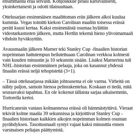
ensimmäistä erää selvästi. Kotijoukkue pelasi kärsivällisesti,
yksinkertaisesti ja odotti tilaisuuttaan.
Ottelusarjan ensimmäisen maalittoman erän jälkeen alkoi kuulua
kummia. Vegas toimitti kiekon Carolinan maaliin toisessa erässä
peräti kuusi kertaa. Kaksi ensimmäistä osumaa hylättiin
videotarkastusten jälkeen, mutta Hertlin tekemä hieno ylivoimamaali
vihdoin hyväksyttiin.
Avausmaalin jälkeen Marner teki Stanley Cup -finaalien historian
nopeimman hattutempun heilutettuaan Carolinan verkkoa kolmesti
vain kuuden minuutin ja 10 sekunnin sisään. Lisäksi Marnerista tuli
NHL-historian ensimmäinen pelaaja, joka on kasannut yhdessä
finaalin erässä neljä tehopistettä (3+1).
– Tässä ottelusarjassa mikään johtoasema ei ole varma. Virheitä on
nähty paljon, samoin hienoa pelinrakentelua. Koskaan ei tiedä, mitä
seuraavaksi tapahtuu. En ole kokenut tällaista sarjaa aikaisemmin,
Tortorella kertoi.
Hurricanesin vastaus kolmannessa erässä oli hämmästyttävä. Vieraat
tekivät kolme maalia 39 sekunnissa ja kirjoittivat Stanley Cup -
finaalien historiaan kaikkien aikojen nopeimman kolmen osuman
pyrähdyksen. Tasoitusmaali syntyi vajaat kaksi minuuttia ennen
varsinaisen peliajan päättymistä.