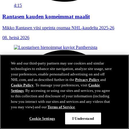
4:15
Rantasen kauden komeimmat maalit
Mikko Rantasen viisi upeinta osumaa NHL-kaudelta 2025-26
08. heinä 2026
We and our third-party partners may use cookies and similar
technologies to enhance site navigation, analyze site usage, save
your preferences, enable personalized advertising on and off
NHL.com, and as described further in the
Privacy Policy
and
Cookie Policy
. To manage your preferences, visit
Cookie
Settings
. By accessing or using our sites and services, you agree
to this collection and disclosure of your information (including
how you interact with our sites and services and any videos that
you may view) and our
Terms of Service
.
Cookie Settings
I Understand