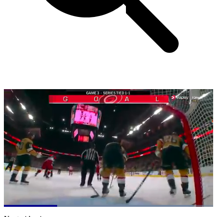
Loaded
:
90.17%