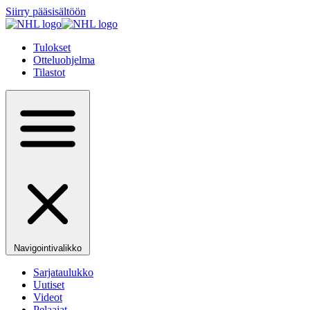
Siirry pääsisältöön
Tulokset
Otteluohjelma
Tilastot
Navigointivalikko
Sarjataulukko
Uutiset
Videot
Pelaajat