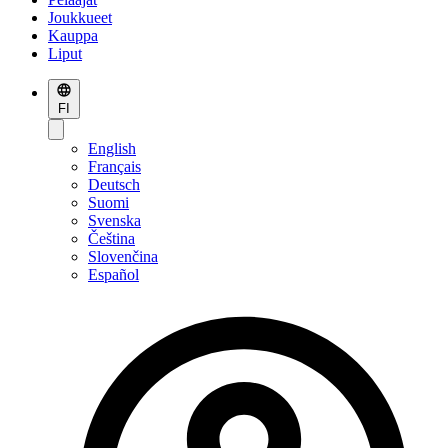
Joukkueet
Kauppa
Liput
FI
English
Français
Deutsch
Suomi
Svenska
Čeština
Slovenčina
Español