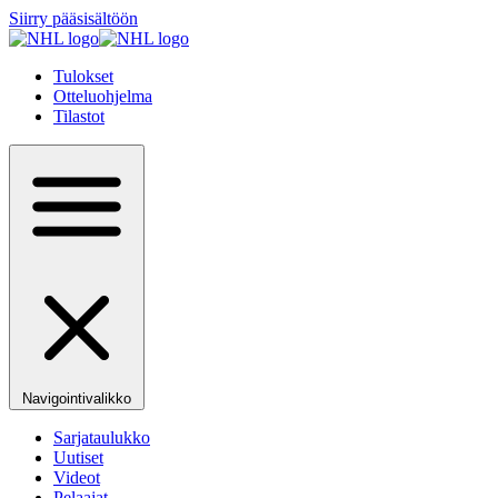
Siirry pääsisältöön
Tulokset
Otteluohjelma
Tilastot
Navigointivalikko
Sarjataulukko
Uutiset
Videot
Pelaajat