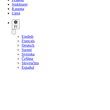
Joukkueet
Kauppa
Liput
FI
English
Français
Deutsch
Suomi
Svenska
Čeština
Slovenčina
Español