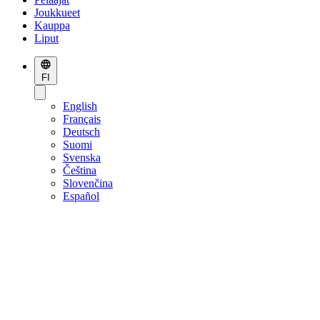
Joukkueet
Kauppa
Liput
FI
English
Français
Deutsch
Suomi
Svenska
Čeština
Slovenčina
Español