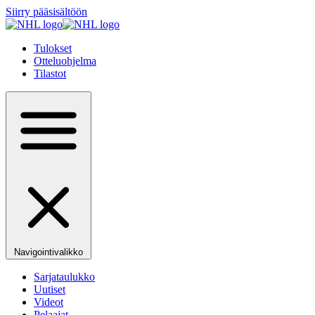
Siirry pääsisältöön
Tulokset
Otteluohjelma
Tilastot
Navigointivalikko
Sarjataulukko
Uutiset
Videot
Pelaajat