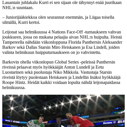
Lauantain juhlakalu Kurri ei sen sijaan ole tähynnyt enää juurikaan
NHL:n suuntaan.
– Juniorijääkiekkoa olen seurannut enemmän, ja Liigaa toisella
silmällä, Kurri kertoi.
Leijonat saa helmikuussa 4 Nations Face-Off -turnaukseen vahvan
joukkueen, jossa on mukana pelaajia aivan NHL:n huipulta. Heistä
Tampereella nähdään viikonloppuna Florida Panthersin Aleksander
Barkov sekä Dallas Starsin Miro Heiskanen ja Esa Lindell, joiden
valinta helmikuun huipputurnaukseen on jo vahvistettu.
Barkovin ohella viikonlopun Global Series -peleissä Panthersin
riveissä pelaavat myös hyökkääjät Anton Lundell ja Eetu
Luostarinen sekä puolustaja Niko Mikkola. Vastustaja Starsin
riveistä löytyy puolestaan Heiskasen ja Lindellin lisäksi hyökkääjä
Roope Hintz. Heidät kaikki voidaan lopulta nähdä leijonapaidassa
helmikuussa.