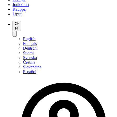
Joukkueet
Kauppa
Liput
FI
English
Français
Deutsch
Suomi
Svenska
Čeština
Slovenčina
Español