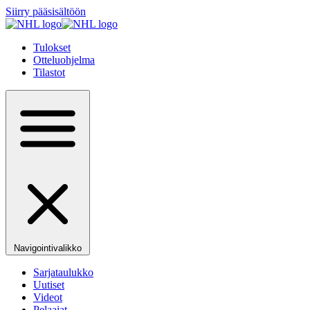
Siirry pääsisältöön
Tulokset
Otteluohjelma
Tilastot
Navigointivalikko
Sarjataulukko
Uutiset
Videot
Pelaajat