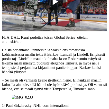
Play
Video
FLA-DAL: Kurri pudottaa toisen Global Series -ottelun
aloituskiekon
Heistä perjantaina Panthersin ja Starsin ensimmäisessä
kohtaamisessa maalin tekivät Barkov, Lundell ja Lindell. Erityisesti
puolustaja Lindellin maalin kulmalta Jason Robertsonin esityöstä
tekemä maali miellytti puolustajalegenda Timosta, ja myös neljä
tehopistettä perjantaina kirjauttanut pantterikippari Barkov keräsi
häneltä ylistystä.
– Se maali oli varmasti Esalle itsellekin hieno. Ei hänkään maalin
kulmalla aina ole, sillä hän ei ole hyökkäävä puolustaja. Oli varmasti
hienoa, että se maali syntyi vielä Tampereella, Timonen sanoi.
©
Paul Strizhevsky, NHL.com International