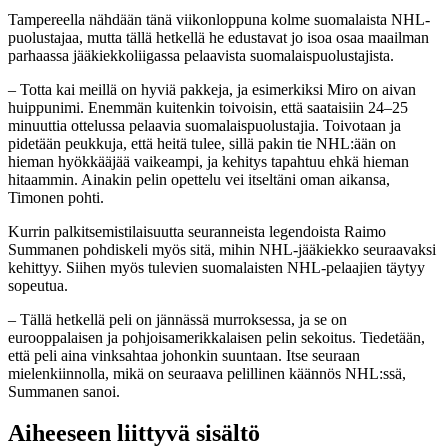
Tampereella nähdään tänä viikonloppuna kolme suomalaista NHL-
puolustajaa, mutta tällä hetkellä he edustavat jo isoa osaa maailman
parhaassa jääkiekkoliigassa pelaavista suomalaispuolustajista.
– Totta kai meillä on hyviä pakkeja, ja esimerkiksi Miro on aivan
huippunimi. Enemmän kuitenkin toivoisin, että saataisiin 24–25
minuuttia ottelussa pelaavia suomalaispuolustajia. Toivotaan ja
pidetään peukkuja, että heitä tulee, sillä pakin tie NHL:ään on
hieman hyökkääjää vaikeampi, ja kehitys tapahtuu ehkä hieman
hitaammin. Ainakin pelin opettelu vei itseltäni oman aikansa,
Timonen pohti.
Kurrin palkitsemistilaisuutta seuranneista legendoista Raimo
Summanen pohdiskeli myös sitä, mihin NHL-jääkiekko seuraavaksi
kehittyy. Siihen myös tulevien suomalaisten NHL-pelaajien täytyy
sopeutua.
– Tällä hetkellä peli on jännässä murroksessa, ja se on
eurooppalaisen ja pohjoisamerikkalaisen pelin sekoitus. Tiedetään,
että peli aina vinksahtaa johonkin suuntaan. Itse seuraan
mielenkiinnolla, mikä on seuraava pelillinen käännös NHL:ssä,
Summanen sanoi.
Aiheeseen liittyvä sisältö