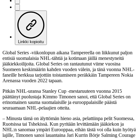
Linkki kopioitu
Global Series -viikonlopun aikana Tampereella on liikkunut paljon
entisiä suomalaisia NHL-tähtiä ja kotimaan jäillä menestyneitä
jääkiekkoilijoita. Global Series on rantautunut viime vuosina
Suomeen keskimäärin kahden vuoden välein, ja tänä vuonna NHL-
faneille herkkua tarjottiin toistamiseen peräkkäin Tampereen Nokia
Arenassa vuoden 2022 tapaan.
Pitkän NHL-uransa Stanley Cup -mestaruuteen vuonna 2015
päättänyt puolustaja Kimmo Timonen sanoi, että Global Series on
erinomainen sauma suomalaisille ja eurooppalaisille päästä
seuraamaan NHL-pelaajien otteita.
– Minusta tämä on älyttömän hieno asia, pelattiinpa pelit Suomessa,
Ruotsissa tai Tshekissä. Kun pyritään levittämään jääkiekon ja
NHL:n sanomaa ympäri Eurooppaa, eihän tästä voi olla kuin hyötyä
lajille, Timonen sanoi lauantaina Jari Kurrin Börje Salming Courage