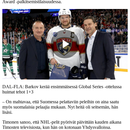
Award -palkitsemistilaisuudessa.
Play
Video
DAL-FLA: Barkov kerää ensimmäisessä Global Series -ottelussa
huimat tehot 1+3
– On mahtavaa, että Suomessa pelattaviin peleihin on aina saatu
myös suomalaisia pelaajia mukaan. Nyt heitä oli seitsemän, hän
lisäsi.
Timonen sanoo, että NHL-pelit pyörivät päivittäin kauden aikana
Timosten televisiosta, kun hän on kotonaan Yhdysvalloissa.