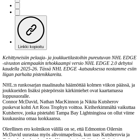
Linkki kopioitu
Kehittyneisiin pelaaja- ja joukkuetilastoihin pureutuvan NHL EDGE
-sivuston aiempaakin tehokkaampi versio NHL EDGE 2.0 debytoi
kaudella 2025-26. Tässä NHL EDGE -katsauksessa nostamme esiin
liigan parhaita pistenikkareita.
NHL:n runkosarjan maalinauha häämöttää kolmen viikon päässä, ja
joukkueiden lisäksi pistepörssin kärkimiehet ovat kaartamassa
loppusuoralle.
Connor McDavid, Nathan MacKinnon ja Nikita Kutsherov
puskevat kohti Art Ross Trophyn voittoa. Kiriherkimmältä vaikuttaa
Kutsherov, jonka pistetahti Tampa Bay Lightningissa on ollut viime
kuukausina omaa luokkaansa.
Oleellinen ero kolmikon välillä on se, että Edmonton Oilersin
McDavid uurastaa myös alivoimapelissä, kun taas Kutsherovia ja