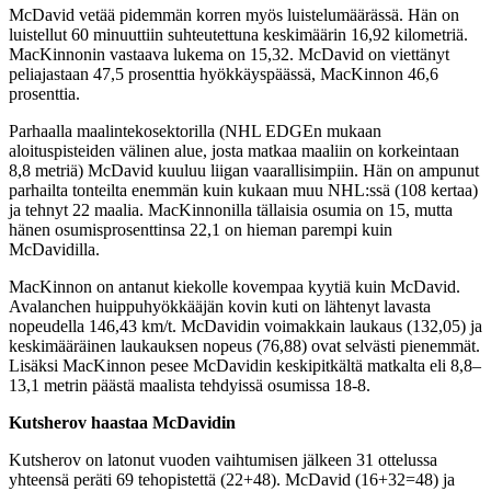
McDavid vetää pidemmän korren myös luistelumäärässä. Hän on
luistellut 60 minuuttiin suhteutettuna keskimäärin 16,92 kilometriä.
MacKinnonin vastaava lukema on 15,32. McDavid on viettänyt
peliajastaan 47,5 prosenttia hyökkäyspäässä, MacKinnon 46,6
prosenttia.
Parhaalla maalintekosektorilla (NHL EDGEn mukaan
aloituspisteiden välinen alue, josta matkaa maaliin on korkeintaan
8,8 metriä) McDavid kuuluu liigan vaarallisimpiin. Hän on ampunut
parhailta tonteilta enemmän kuin kukaan muu NHL:ssä (108 kertaa)
ja tehnyt 22 maalia. MacKinnonilla tällaisia osumia on 15, mutta
hänen osumisprosenttinsa 22,1 on hieman parempi kuin
McDavidilla.
MacKinnon on antanut kiekolle kovempaa kyytiä kuin McDavid.
Avalanchen huippuhyökkääjän kovin kuti on lähtenyt lavasta
nopeudella 146,43 km/t. McDavidin voimakkain laukaus (132,05) ja
keskimääräinen laukauksen nopeus (76,88) ovat selvästi pienemmät.
Lisäksi MacKinnon pesee McDavidin keskipitkältä matkalta eli 8,8–
13,1 metrin päästä maalista tehdyissä osumissa 18-8.
Kutsherov haastaa McDavidin
Kutsherov on latonut vuoden vaihtumisen jälkeen 31 ottelussa
yhteensä peräti 69 tehopistettä (22+48). McDavid (16+32=48) ja