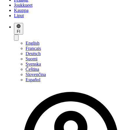
Joukkueet
Kauppa
Liput
FI
English
Français
Deutsch
Suomi
Svenska
Čeština
Slovenčina
Español