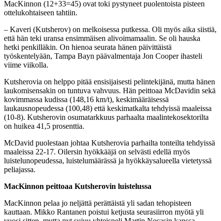
MacKinnon (12+33=45) ovat toki pystyneet puolentoista pisteen
ottelukohtaiseen tahtiin.
– Kaveri (Kutsherov) on melkoisessa putkessa. Oli myös aika siistiä,
että hän teki uransa ensimmäisen alivoimamaalin. Se oli hauska
hetki penkilläkin. On hienoa seurata hänen päivittäistä
työskentelyään, Tampa Bayn päävalmentaja Jon Cooper ihasteli
viime viikolla.
Kutsherovia on helppo pitää ensisijaisesti pelintekijänä, mutta hänen
laukomisensakin on tuntuva vahvuus. Hän peittoaa McDavidin sekä
kovimmassa kudissa (148,16 km/t), keskimääräisessä
laukausnopeudessa (100,48) että keskimatkalta tehdyissä maaleissa
(10-8). Kutsherovin osumatarkkuus parhaalta maalintekosektorilta
on huikea 41,5 prosenttia.
McDavid puolestaan johtaa Kutsherovia parhailta tonteilta tehdyissä
maaleissa 22-17. Oilersin hyökkääjä on selvästi edellä myös
luistelunopeudessa, luistelumäärässä ja hyökkäysalueella vietetyssä
peliajassa.
MacKinnon peittoaa Kutsherovin luistelussa
MacKinnon pelaa jo neljättä perättäistä yli sadan tehopisteen
kauttaan. Mikko Rantanen poistui ketjusta seurasiirron myötä yli
vuosi sitten, mutta nyt sujuu yhteispeli Martin Necasin kanssa.