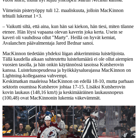
Viimeisin pisteryöppy tuli 12. maaliskuuta, jolloin MacKinnon
tehtaili lukemat 1+3.
– Vaikutti siltä, että aina, kun hän sai kiekon, hän tiesi, miten tilanne
etenee. Hän löysi vapaana olevan kaverin joka kerta. Usein se
kaveri oli vauhdissa ollut "Marty". Heillä on hyvät kemiat,
Avalanchen päävalmentaja Jared Bednar sanoi.
MacKinnon tiedetään yhdeksi liigan ahkerimmista luistelijoista.
Tällä kaudella aikaan suhteutettu luistelumäärä ei ole ollut aiempien
vuosien tasolla, ja hän onkin käytännössä tasoissa Kutsherovin
kanssa. Luistelunopeudessa ja hyökkäysalueajassa MacKinnon on
Lightning-kollegaansa vahvempi.
Keskimatkan maaleissa MacKinnon on edellä 18-10, mutta parhaan
sektorin osumissa Kutsherov johtaa 17-15. Lisäksi Kutsherovin
kovin laukaus (148,16 km/t) ja keskimääräinen laukausnopeus
(100,48) ovat MacKinnonin lukemia väkevämmät.