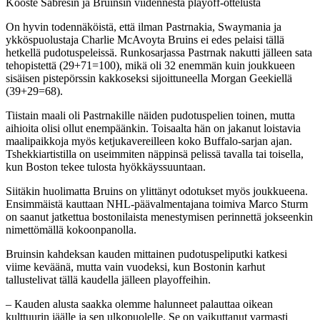
Video
Kooste Sabresin ja Bruinsin viidennestä playoff-ottelusta
On hyvin todennäköistä, että ilman Pastrnakia, Swaymania ja
ykköspuolustaja Charlie McAvoyta Bruins ei edes pelaisi tällä
hetkellä pudotuspeleissä. Runkosarjassa Pastrnak nakutti jälleen sata
tehopistettä (29+71=100), mikä oli 32 enemmän kuin joukkueen
sisäisen pistepörssin kakkoseksi sijoittuneella Morgan Geekiellä
(39+29=68).
Tiistain maali oli Pastrnakille näiden pudotuspelien toinen, mutta
aihioita olisi ollut enempäänkin. Toisaalta hän on jakanut loistavia
maalipaikkoja myös ketjukavereilleen koko Buffalo-sarjan ajan.
Tshekkiartistilla on useimmiten näppinsä pelissä tavalla tai toisella,
kun Boston tekee tulosta hyökkäyssuuntaan.
Siitäkin huolimatta Bruins on ylittänyt odotukset myös joukkueena.
Ensimmäistä kauttaan NHL-päävalmentajana toimiva Marco Sturm
on saanut jatkettua bostonilaista menestymisen perinnettä jokseenkin
nimettömällä kokoonpanolla.
Bruinsin kahdeksan kauden mittainen pudotuspeliputki katkesi
viime keväänä, mutta vain vuodeksi, kun Bostonin karhut
tallustelivat tällä kaudella jälleen playoffeihin.
– Kauden alusta saakka olemme halunneet palauttaa oikean
kulttuurin jäälle ja sen ulkopuolelle. Se on vaikuttanut varmasti