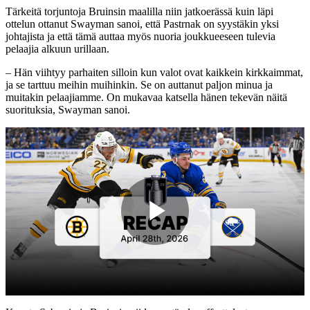
Tärkeitä torjuntoja Bruinsin maalilla niin jatkoerässä kuin läpi
ottelun ottanut Swayman sanoi, että Pastrnak on syystäkin yksi
johtajista ja että tämä auttaa myös nuoria joukkueeseen tulevia
pelaajia alkuun urillaan.
– Hän viihtyy parhaiten silloin kun valot ovat kaikkein kirkkaimmat,
ja se tarttuu meihin muihinkin. Se on auttanut paljon minua ja
muitakin pelaajiamme. On mukavaa katsella hänen tekevän näitä
suorituksia, Swayman sanoi.
Play