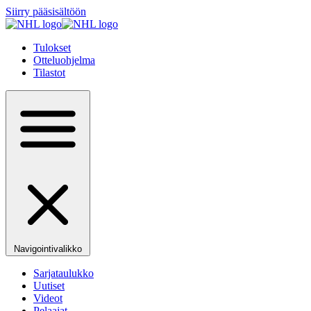
Siirry pääsisältöön
Tulokset
Otteluohjelma
Tilastot
Navigointivalikko
Sarjataulukko
Uutiset
Videot
Pelaajat