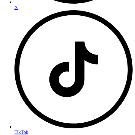
X
TikTok