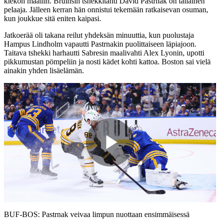
kiekon maaliin. Bruinsin tshekkitähti David Pastrnak on tällainen
pelaaja. Jälleen kerran hän onnistui tekemään ratkaisevan osuman,
kun joukkue sitä eniten kaipasi.
Jatkoerää oli takana reilut yhdeksän minuuttia, kun puolustaja
Hampus Lindholm vapautti Pastrnakin puolittaiseen läpiajoon.
Taitava tshekki harhautti Sabresin maalivahti Alex Lyonin, upotti
pikkumustan pömpeliin ja nosti kädet kohti kattoa. Boston sai vielä
ainakin yhden lisäelämän.
Play
Video
BUF-BOS: Pastrnak veivaa limpun nuottaan ensimmäisessä