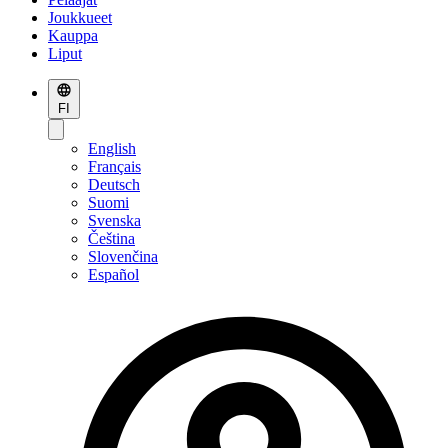
Joukkueet
Kauppa
Liput
FI
English
Français
Deutsch
Suomi
Svenska
Čeština
Slovenčina
Español