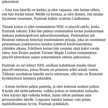
jatkoerässä
– Aina kun hänellä on kiekko ja olen vapaana, niin luotan siihen,
että hän löytää minut. Meillä on kemiaa, ja olen iloinen, että tänään
löysimme toisemme, Pastrnak kiitteli syötöstä Lindholmia.
Tiistain koitos ei ollut ensimmäinen NHL:n playoff-ottelu, jonka
Pastrnak ratkaisi. Eikä hän pitänyt ensimmäistä kertaa joukkuettaan
mukana pudotuspeleissä jatkoeräosumallaan. Pastrnakista tuli
Bruinsin mittavan historian ensimmäinen pelaaja, joka on onnistunut
pelastamaan joukkueensa kauden kahdesti kuolemanottelun
ylitöiden aikana. Edellisen kerran hän onnistui siinä kaksi vuotta
sitten, kun Bruins pudotti Toronto Maple Leafsin ensimmäisen
playoff-kierroksen sarjan seitsemännen ottelun jatkoerässä.
Pastrnak on nyt tehnyt NHL-urallaan kahdeksan maalia niissä
playoff-otteluissa, joissa Bruins on pelannut selkä seinää vasten.
Tällaisia suorituksia häneltä myös odotetaan, sillä hän on Bostonin
hyökkäyksen kiistaton johtotähti.
– Asetan itselleni paljon paineita, ja olen kokenut urallani paljon.
Käytän sitä motivaattorina, vaikka joskus se tuntuukin raskaalta.
Olen käynyt läpi vaikeita hetkiä, mutta silloin palataan aina
perusasioiden äärelle. Loppujen lopuksi haluan vain pelata
mahdollisimman hyvin, Pastrnak pohdiskeli.