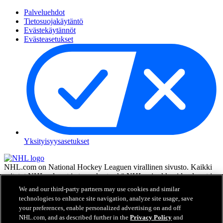
Palveluehdot
Tietosuojakäytäntö
Evästekäytännöt
Evästeasetukset
Yksityisyysasetukset
NHL.com on National Hockey Leaguen virallinen sivusto. Kaikki
esitetyt NHL:n logot ja tunnukset sekä NHL:n joukkueiden logot ja
tunnukset ovat NHL:n ja sen joukkueiden omaisuutta, eikä niitä saa
We and our third-party partners may use cookies and similar
toisintaa ilman NHL Enterprises, L.P.:n hyväksyntää. © NHL 2026.
technologies to enhance site navigation, analyze site usage, save
Kaikki oikeudet pidätetään. Kaikki NHL-joukkueiden pelaajien
your preferences, enable personalized advertising on and off
nimillä ja numeroilla varustetut pelipaidat ovat virallisesti NHL:n ja
NHL.com, and as described further in the
Privacy Policy
and
NHLPA:n lisenssin alla. Zambonin merkki ja Zamboni-jääkoneen