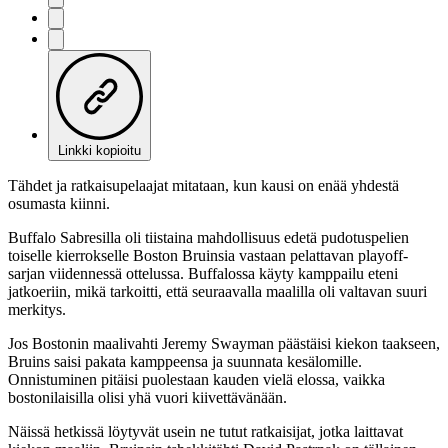
Linkki kopioitu
Tähdet ja ratkaisupelaajat mitataan, kun kausi on enää yhdestä
osumasta kiinni.
Buffalo Sabresilla oli tiistaina mahdollisuus edetä pudotuspelien
toiselle kierrokselle Boston Bruinsia vastaan pelattavan playoff-
sarjan viidennessä ottelussa. Buffalossa käyty kamppailu eteni
jatkoeriin, mikä tarkoitti, että seuraavalla maalilla oli valtavan suuri
merkitys.
Jos Bostonin maalivahti Jeremy Swayman päästäisi kiekon taakseen,
Bruins saisi pakata kamppeensa ja suunnata kesälomille.
Onnistuminen pitäisi puolestaan kauden vielä elossa, vaikka
bostonilaisilla olisi yhä vuori kiivettävänään.
Näissä hetkissä löytyvät usein ne tutut ratkaisijat, jotka laittavat