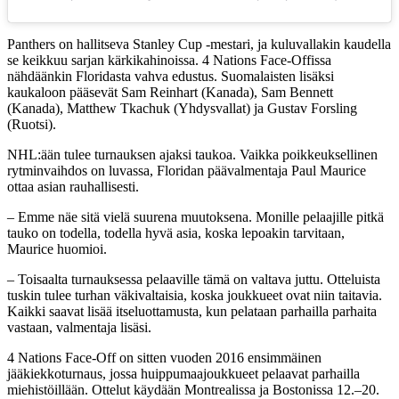
Panthers on hallitseva Stanley Cup -mestari, ja kuluvallakin kaudella
se keikkuu sarjan kärkikahinoissa. 4 Nations Face-Offissa
nähdäänkin Floridasta vahva edustus. Suomalaisten lisäksi
kaukaloon pääsevät Sam Reinhart (Kanada), Sam Bennett
(Kanada), Matthew Tkachuk (Yhdysvallat) ja Gustav Forsling
(Ruotsi).
NHL:ään tulee turnauksen ajaksi taukoa. Vaikka poikkeuksellinen
rytminvaihdos on luvassa, Floridan päävalmentaja Paul Maurice
ottaa asian rauhallisesti.
– Emme näe sitä vielä suurena muutoksena. Monille pelaajille pitkä
tauko on todella, todella hyvä asia, koska lepoakin tarvitaan,
Maurice huomioi.
– Toisaalta turnauksessa pelaaville tämä on valtava juttu. Otteluista
tuskin tulee turhan väkivaltaisia, koska joukkueet ovat niin taitavia.
Kaikki saavat lisää itseluottamusta, kun pelataan parhailla parhaita
vastaan, valmentaja lisäsi.
4 Nations Face-Off on sitten vuoden 2016 ensimmäinen
jääkiekkoturnaus, jossa huippumaajoukkueet pelaavat parhailla
miehistöillään. Ottelut käydään Montrealissa ja Bostonissa 12.–20.