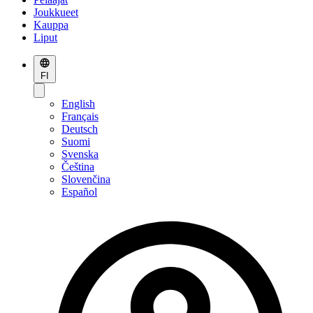
Joukkueet
Kauppa
Liput
FI
English
Français
Deutsch
Suomi
Svenska
Čeština
Slovenčina
Español