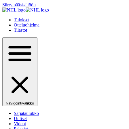
Siirry pääsisältöön
Tulokset
Otteluohjelma
Tilastot
Navigointivalikko
Sarjataulukko
Uutiset
Videot
Pelaajat