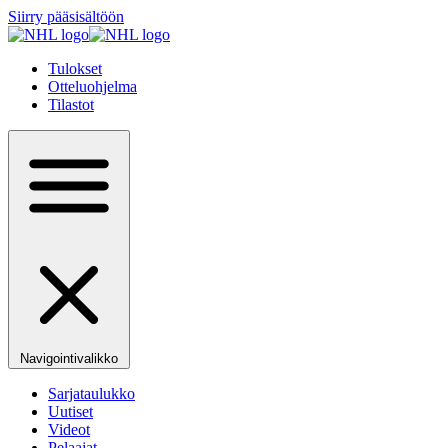
Siirry pääsisältöön
Tulokset
Otteluohjelma
Tilastot
Navigointivalikko
Sarjataulukko
Uutiset
Videot
Pelaajat