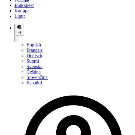
Joukkueet
Kauppa
Liput
FI
English
Français
Deutsch
Suomi
Svenska
Čeština
Slovenčina
Español