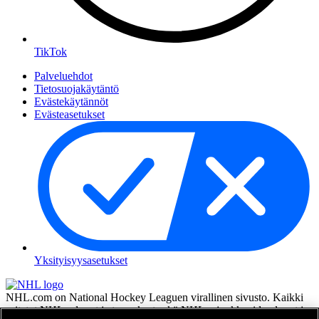
TikTok
Palveluehdot
Tietosuojakäytäntö
Evästekäytännöt
Evästeasetukset
Yksityisyysasetukset
NHL.com on National Hockey Leaguen virallinen sivusto. Kaikki
esitetyt NHL:n logot ja tunnukset sekä NHL:n joukkueiden logot ja