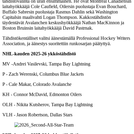
tähdistövalinta on uran ensimmäinen. He ovat Montreal Canadiensin
laitahyökkääjä Cole Caufield, Oilersin puolustaja Evan Bouchard,
Buffalo Sabresin puolustaja Rasmus Dahlin sekä Washington
Capitalsin maalivahti Logan Thompson. Kakkostähdistön
täydentävät Avalanchen keskushyökkääjä Nathan MacKinnon ja
Boston Bruinsin laitahyökkääjä David Pastrnak.
Tähdistökentälliset valitsi äänestämällä Professional Hockey Writers
Association, ja äänestys suoritettiin runkosarjan päätyttyä.
NHL-kauden 2025-26 ykköstähdistö
MV -Andrei Vasilevski, Tampa Bay Lightning
P - Zach Werenski, Columbus Blue Jackets
P - Cale Makar, Colorado Avalanche
KH - Connor McDavid, Edmonton Oilers
OLH - Nikita Kutsherov, Tampa Bay Lightning
VLH - Jason Robertson, Dallas Stars