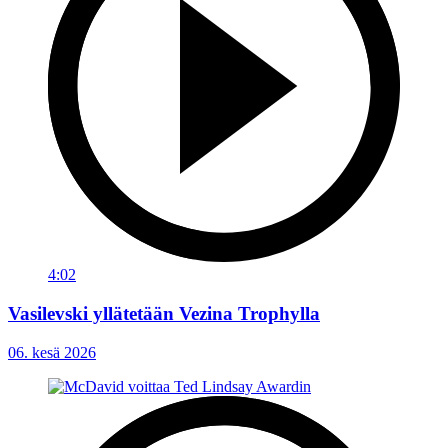
4:02
Vasilevski yllätetään Vezina Trophylla
06. kesä 2026