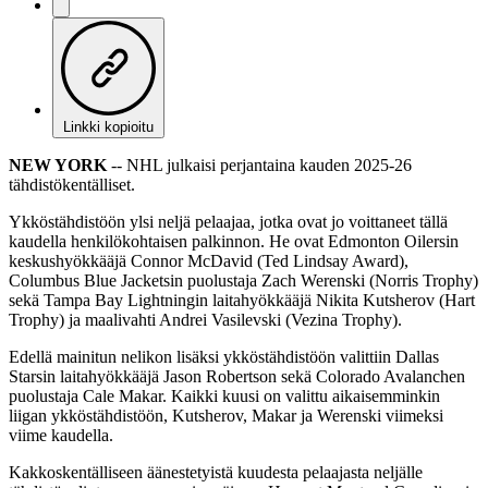
Linkki kopioitu
NEW YORK
-- NHL julkaisi perjantaina kauden 2025-26
tähdistökentälliset.
Ykköstähdistöön ylsi neljä pelaajaa, jotka ovat jo voittaneet tällä
kaudella henkilökohtaisen palkinnon. He ovat Edmonton Oilersin
keskushyökkääjä Connor McDavid (Ted Lindsay Award),
Columbus Blue Jacketsin puolustaja Zach Werenski (Norris Trophy)
sekä Tampa Bay Lightningin laitahyökkääjä Nikita Kutsherov (Hart
Trophy) ja maalivahti Andrei Vasilevski (Vezina Trophy).
Edellä mainitun nelikon lisäksi ykköstähdistöön valittiin Dallas
Starsin laitahyökkääjä Jason Robertson sekä Colorado Avalanchen
puolustaja Cale Makar. Kaikki kuusi on valittu aikaisemminkin
liigan ykköstähdistöön, Kutsherov, Makar ja Werenski viimeksi
viime kaudella.
Kakkoskentälliseen äänestetyistä kuudesta pelaajasta neljälle