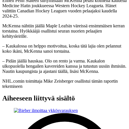
Ennen Penn Stateen siirtymistään McKenna pelasi kolmella kaudella
Medicine Hatin joukkueessa Western Hockey Leagueta. Hänet
valittiin Canadian Hockey Leaguen vuoden pelaajaksi kaudella
2024-25.
McKenna nähtiin jäällä Maple Leafsin väreissä ensimmäisen kerran
torstaina. Hyökkääjä osallistui seuran nuorien pelaajien
kehitysleirille.
– Kaukalossa on helppo motivoitua, koska tätä lajia olen pelannut
koko ikäni, McKenna sanoi torstaina.
– Pidän jäällä hauskaa. Olo on rento ja varma. Kaukalon
ulkopuolella hengailen kavereiden kanssa ja tutustun uusiin ihmisiin.
Nautin kaupungista ja ajastani täällä, lisäsi McKenna.
NHL.comin toimittaja Mike Zeisberger osallistui tämän raportin
tekemiseen
Aiheeseen liittyvä sisältö