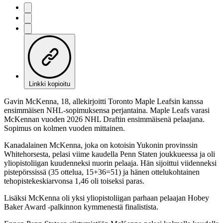
Linkki kopioitu
Gavin McKenna, 18, allekirjoitti Toronto Maple Leafsin kanssa
ensimmäisen NHL-sopimuksensa perjantaina. Maple Leafs varasi
McKennan vuoden 2026 NHL Draftin ensimmäisenä pelaajana.
Sopimus on kolmen vuoden mittainen.
Kanadalainen McKenna, joka on kotoisin Yukonin provinssin
Whitehorsesta, pelasi viime kaudella Penn Staten joukkueessa ja oli
yliopistoliigan kuudenneksi nuorin pelaaja. Hän sijoittui viidenneksi
pistepörssissä (35 ottelua, 15+36=51) ja hänen ottelukohtainen
tehopistekeskiarvonsa 1,46 oli toiseksi paras.
Lisäksi McKenna oli yksi yliopistoliigan parhaan pelaajan Hobey
Baker Award -palkinnon kymmenestä finalistista.