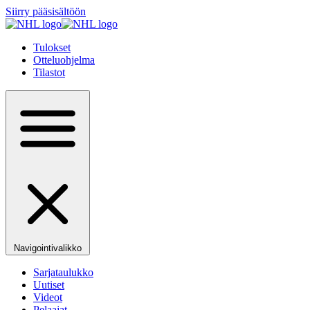
Siirry pääsisältöön
Tulokset
Otteluohjelma
Tilastot
Navigointivalikko
Sarjataulukko
Uutiset
Videot
Pelaajat