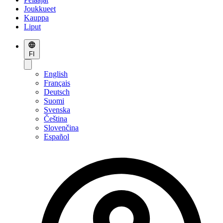
Joukkueet
Kauppa
Liput
FI
English
Français
Deutsch
Suomi
Svenska
Čeština
Slovenčina
Español