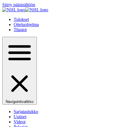
Siirry pääsisältöön
Tulokset
Otteluohjelma
Tilastot
Navigointivalikko
Sarjataulukko
Uutiset
Videot
Pelaajat