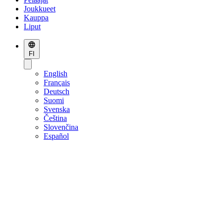
Joukkueet
Kauppa
Liput
FI
English
Français
Deutsch
Suomi
Svenska
Čeština
Slovenčina
Español