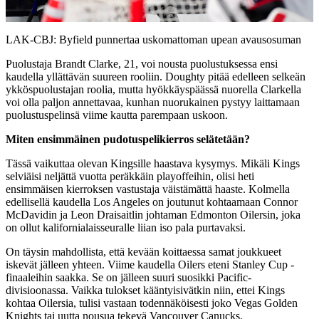
Video
LAK-CBJ: Byfield punnertaa uskomattoman upean avausosuman
Puolustaja Brandt Clarke, 21, voi nousta puolustuksessa ensi
kaudella yllättävän suureen rooliin. Doughty pitää edelleen selkeän
ykköspuolustajan roolia, mutta hyökkäyspäässä nuorella Clarkella
voi olla paljon annettavaa, kunhan nuorukainen pystyy laittamaan
puolustuspelinsä viime kautta parempaan uskoon.
Miten ensimmäinen pudotuspelikierros selätetään?
Tässä vaikuttaa olevan Kingsille haastava kysymys. Mikäli Kings
selviäisi neljättä vuotta peräkkäin playoffeihin, olisi heti
ensimmäisen kierroksen vastustaja väistämättä haaste. Kolmella
edellisellä kaudella Los Angeles on joutunut kohtaamaan Connor
McDavidin ja Leon Draisaitlin johtaman Edmonton Oilersin, joka
on ollut kalifornialaisseuralle liian iso pala purtavaksi.
On täysin mahdollista, että kevään koittaessa samat joukkueet
iskevät jälleen yhteen. Viime kaudella Oilers eteni Stanley Cup -
finaaleihin saakka. Se on jälleen suuri suosikki Pacific-
divisioonassa. Vaikka tulokset kääntyisivätkin niin, ettei Kings
kohtaa Oilersia, tulisi vastaan todennäköisesti joko Vegas Golden
Knights tai uutta nousua tekevä Vancouver Canucks.