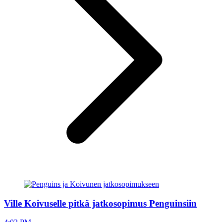
Ville Koivuselle pitkä jatkosopimus Penguinsiin