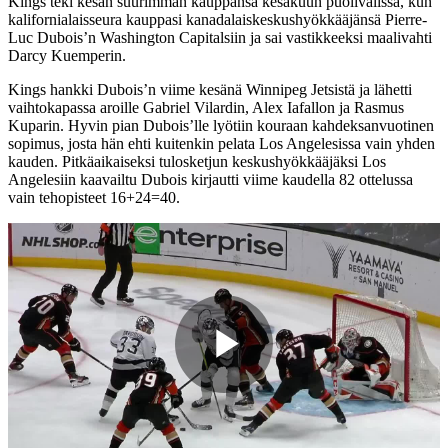
Kings teki kesän suurimman kauppansa kesäkuun puolivälissä, kun
kalifornialaisseura kauppasi kanadalaiskeskushyökkääjänsä Pierre-
Luc Dubois’n Washington Capitalsiin ja sai vastikkeeksi maalivahti
Darcy Kuemperin.
Kings hankki Dubois’n viime kesänä Winnipeg Jetsistä ja lähetti
vaihtokapassa aroille Gabriel Vilardin, Alex Iafallon ja Rasmus
Kuparin. Hyvin pian Dubois’lle lyötiin kouraan kahdeksanvuotinen
sopimus, josta hän ehti kuitenkin pelata Los Angelesissa vain yhden
kauden. Pitkäaikaiseksi tulosketjun keskushyökkääjäksi Los
Angelesiin kaavailtu Dubois kirjautti viime kaudella 82 ottelussa
vain tehopisteet 16+24=40.
Play