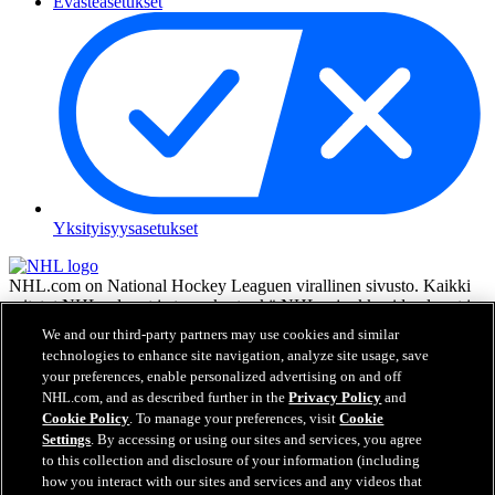
Evästeasetukset
Yksityisyysasetukset
NHL.com on National Hockey Leaguen virallinen sivusto. Kaikki
esitetyt NHL:n logot ja tunnukset sekä NHL:n joukkueiden logot ja
tunnukset ovat NHL:n ja sen joukkueiden omaisuutta, eikä niitä saa
We and our third-party partners may use cookies and similar
toisintaa ilman NHL Enterprises, L.P.:n hyväksyntää. © NHL 2026.
technologies to enhance site navigation, analyze site usage, save
Kaikki oikeudet pidätetään. Kaikki NHL-joukkueiden pelaajien
your preferences, enable personalized advertising on and off
nimillä ja numeroilla varustetut pelipaidat ovat virallisesti NHL:n ja
NHL.com, and as described further in the
Privacy Policy
and
NHLPA:n lisenssin alla. Zambonin merkki ja Zamboni-jääkoneen
Cookie Policy
. To manage your preferences, visit
Cookie
rakenne ovat rekisteröityjä tavaramerkkejä, jotka omistaa Frank J.
Settings
. By accessing or using our sites and services, you agree
Zamboni & Co., Inc. © Frank J. Zamboni & Co., Inc. 2026. Kaikki
to this collection and disclosure of your information (including
oikeudet pidätetään. Kaikki muut kolmannen osapuolen
how you interact with our sites and services and any videos that
tavaramerkit ja tekijänoikeudet ovat niiden omistajien omaisuutta.