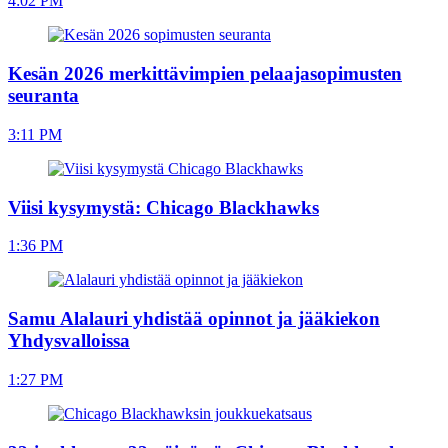
4:02 PM
Kesän 2026 merkittävimpien pelaajasopimusten
seuranta
3:11 PM
Viisi kysymystä: Chicago Blackhawks
1:36 PM
Samu Alalauri yhdistää opinnot ja jääkiekon
Yhdysvalloissa
1:27 PM