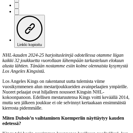
Linkki kopioitu
NHL-kauden 2024-25 harjoitusleirejä odotellessa otamme liigan
kaikki 32 joukkuetta vuorollaan lähempään tarkasteluun elokuun
alusta lähtien. Tänään nostamme esiin kolme olennaista kysymystä
Los Angeles Kingsistä.
Los Angeles Kings on rakentanut uutta tulemista viime
vuosikymmenen alun mestarijoukkueiden avainpelaajien ympärille.
Nuoret pelaajat ovat hiljalleen nousseet Kingsin NHL-
kokoonpanoon. Edellisen mestaruutensa Kings voitti keväällä 2014,
mutta sen jälkeen joukkue ei ole selvinnyt kertaakaan ensimmäistä
kierrosta pidemmälle.
Miten Dubois’n vaihtaminen Kuemperiin näyttäytyy kauden
edetessä?