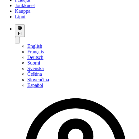
Joukkueet
Kauppa
Liput
FI
English
Français
Deutsch
Suomi
Svenska
Čeština
Slovenčina
Español