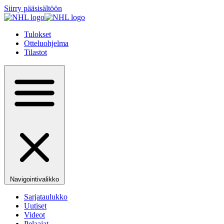
Siirry pääsisältöön
Tulokset
Otteluohjelma
Tilastot
Navigointivalikko
Sarjataulukko
Uutiset
Videot
Pelaajat