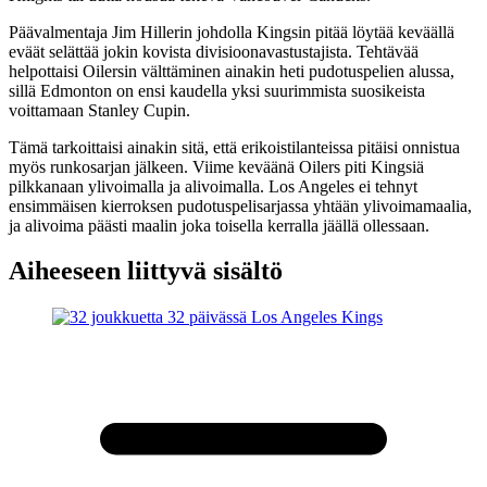
Päävalmentaja Jim Hillerin johdolla Kingsin pitää löytää keväällä
eväät selättää jokin kovista divisioonavastustajista. Tehtävää
helpottaisi Oilersin välttäminen ainakin heti pudotuspelien alussa,
sillä Edmonton on ensi kaudella yksi suurimmista suosikeista
voittamaan Stanley Cupin.
Tämä tarkoittaisi ainakin sitä, että erikoistilanteissa pitäisi onnistua
myös runkosarjan jälkeen. Viime keväänä Oilers piti Kingsiä
pilkkanaan ylivoimalla ja alivoimalla. Los Angeles ei tehnyt
ensimmäisen kierroksen pudotuspelisarjassa yhtään ylivoimamaalia,
ja alivoima päästi maalin joka toisella kerralla jäällä ollessaan.
Aiheeseen liittyvä sisältö