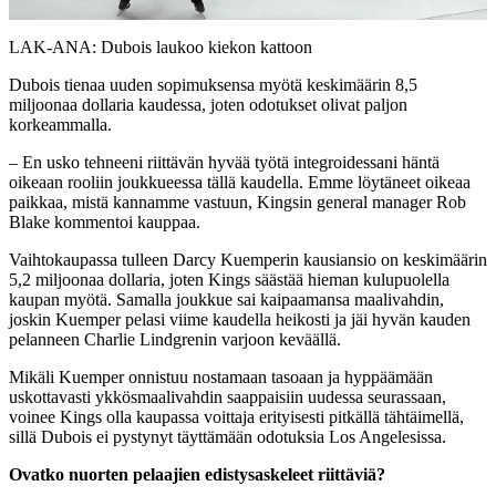
Video
LAK-ANA: Dubois laukoo kiekon kattoon
Dubois tienaa uuden sopimuksensa myötä keskimäärin 8,5
miljoonaa dollaria kaudessa, joten odotukset olivat paljon
korkeammalla.
– En usko tehneeni riittävän hyvää työtä integroidessani häntä
oikeaan rooliin joukkueessa tällä kaudella. Emme löytäneet oikeaa
paikkaa, mistä kannamme vastuun, Kingsin general manager Rob
Blake kommentoi kauppaa.
Vaihtokaupassa tulleen Darcy Kuemperin kausiansio on keskimäärin
5,2 miljoonaa dollaria, joten Kings säästää hieman kulupuolella
kaupan myötä. Samalla joukkue sai kaipaamansa maalivahdin,
joskin Kuemper pelasi viime kaudella heikosti ja jäi hyvän kauden
pelanneen Charlie Lindgrenin varjoon keväällä.
Mikäli Kuemper onnistuu nostamaan tasoaan ja hyppäämään
uskottavasti ykkösmaalivahdin saappaisiin uudessa seurassaan,
voinee Kings olla kaupassa voittaja erityisesti pitkällä tähtäimellä,
sillä Dubois ei pystynyt täyttämään odotuksia Los Angelesissa.
Ovatko nuorten pelaajien edistysaskeleet riittäviä?