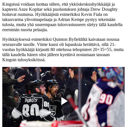
Kingsissä voidaan luottaa siihen, että ykköskeskushyökkääjä ja
kapteeni Anze Kopitar sekä puolustuksen johtaja Drew Doughty
hoitavat ruutunsa. Hyökkääjistä esimerkiksi Kevin Fiala on
takuuvarma ylivoimapelaaja ja Adrian Kempe pystyy tekemään
tulosta, mutta yhä suurempaan tulosvastuuseen siirtyy tällä kaudella
enemmän nuoria pelaajia.
Hyökkäyksessä esimerkiksi Quinton Byfieldiltä kaivataan nousua
seuraavalle tasolle. Viime kausi oli lupauksia herättävä, sillä 21-
vuotias hyökkääjä kirjautti 80 ottelussa tehopisteet 20+35=55, mutta
tällä kaudella hänen olisi jälleen kyettävä nostamaan tasoaan
Kingsin tulosyksiköissä.
Play