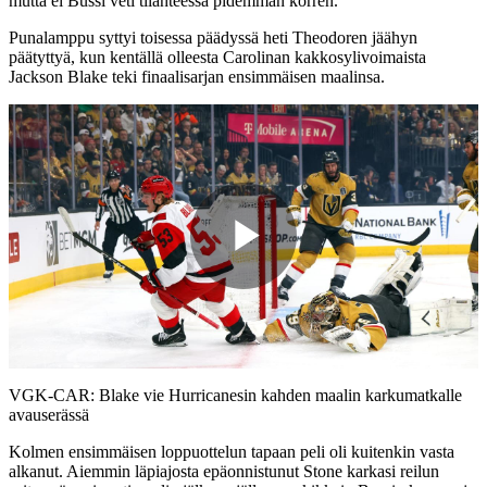
mutta ei Bussi veti tilanteessa pidemmän korren.
Punalamppu syttyi toisessa päädyssä heti Theodoren jäähyn
päätyttyä, kun kentällä olleesta Carolinan kakkosylivoimaista
Jackson Blake teki finaalisarjan ensimmäisen maalinsa.
Play
Video
VGK-CAR: Blake vie Hurricanesin kahden maalin karkumatkalle
avauserässä
Kolmen ensimmäisen loppuottelun tapaan peli oli kuitenkin vasta
alkanut. Aiemmin läpiajosta epäonnistunut Stone karkasi reilun