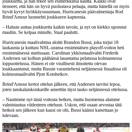
joukkuetta, ja hän tekee sen esimerkkinsä kautta. Kaikki ovat
tienneet, että hän on hyvä puolustava pelaaja, mutta hänellä on myös
hyvät kyvyt hyökkäyssuuntaan, Hurricanesin päävalmentaja Rod
Brind'Amour luonnehti joukkueen kapteenia.
– Haluan auttaa joukkuetta kaikin tavoin, ja nyt on kiekko uponnut
maaliin. Se kelpaa minulle, Staal paalutti.
Hurricanesin maalivahtina aloitti Brandon Bussi, joka torjui 18
laukausta ja kuittasi NHL-uransa ensimmäisen playoff-voiton heti
ensimmäisessä startissaan. Carolinan ykkösmaalivahti Frederik
Andersen sai kolhun päähänsä lauantaina pelatussa kolmannessa
loppuottelussa. Hänen ei ole virallisesti ilmoitettu olevan
loukkaantunut, mutta Bussin varamiehenä neljännessä finaalissa oli
kolmosmaalivahti Pjotr Kotshetkov.
Brind'Amour kertoi ottelun jälkeen, että Andersen tarvitsi lepoa,
joten tanskalaiskonkarille annettiin täysi tauko neljännessä ottelussa.
– Nautimme nyt tästä voitosta hetken, mutta huomenna alamme
valmistautua viidenteen otteluun. Uskon, että osaan arvostaa tätä
hetkeä sen jälkeen kun kausi on ohi, Bussi käänsi katsettaan jo
tulevaan.