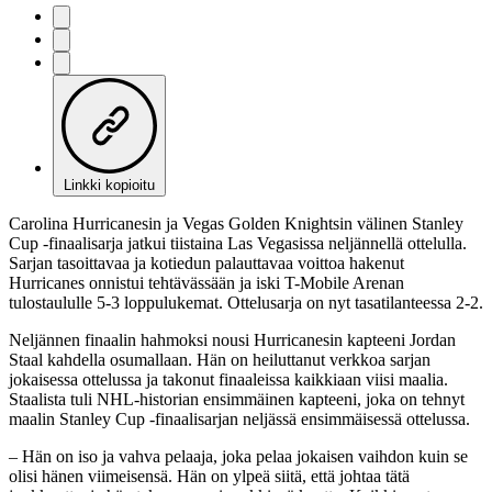
Linkki kopioitu
Carolina Hurricanesin ja Vegas Golden Knightsin välinen Stanley
Cup -finaalisarja jatkui tiistaina Las Vegasissa neljännellä ottelulla.
Sarjan tasoittavaa ja kotiedun palauttavaa voittoa hakenut
Hurricanes onnistui tehtävässään ja iski T-Mobile Arenan
tulostaululle 5-3 loppulukemat. Ottelusarja on nyt tasatilanteessa 2-2.
Neljännen finaalin hahmoksi nousi Hurricanesin kapteeni Jordan
Staal kahdella osumallaan. Hän on heiluttanut verkkoa sarjan
jokaisessa ottelussa ja takonut finaaleissa kaikkiaan viisi maalia.
Staalista tuli NHL-historian ensimmäinen kapteeni, joka on tehnyt
maalin Stanley Cup -finaalisarjan neljässä ensimmäisessä ottelussa.
– Hän on iso ja vahva pelaaja, joka pelaa jokaisen vaihdon kuin se
olisi hänen viimeisensä. Hän on ylpeä siitä, että johtaa tätä