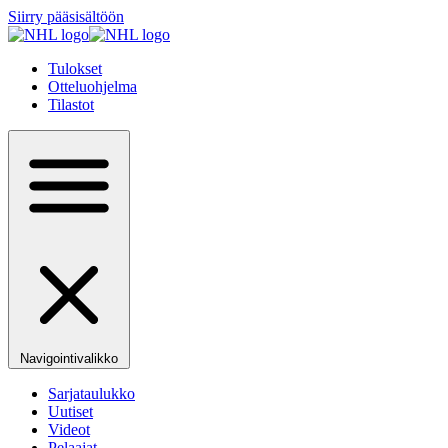
Siirry pääsisältöön
Tulokset
Otteluohjelma
Tilastot
Navigointivalikko
Sarjataulukko
Uutiset
Videot
Pelaajat