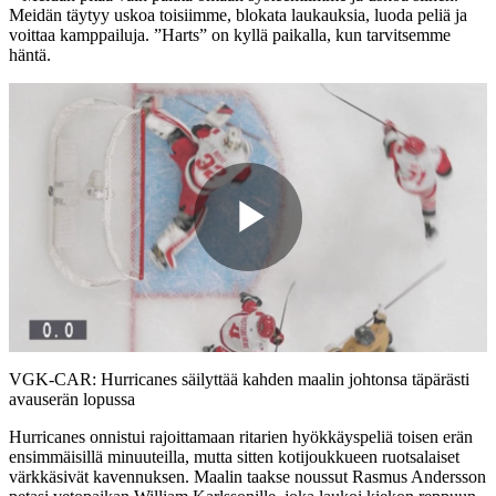
Meidän täytyy uskoa toisiimme, blokata laukauksia, luoda peliä ja
voittaa kamppailuja. ”Harts” on kyllä paikalla, kun tarvitsemme
häntä.
Play
Video
VGK-CAR: Hurricanes säilyttää kahden maalin johtonsa täpärästi
avauserän lopussa
Hurricanes onnistui rajoittamaan ritarien hyökkäyspeliä toisen erän
ensimmäisillä minuuteilla, mutta sitten kotijoukkueen ruotsalaiset
värkkäsivät kavennuksen. Maalin taakse noussut Rasmus Andersson