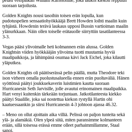
petasi vetopaikan William Karlssonille, joka laukoi kiekon reppuun
suoraan tarjoilusta.
Golden Knights nousi tasoihin toisen erän lopulla, kun
pudotuspelien sensaatiohyökkääjä Brett Howden loihti maalin kuin
tyhjästä. Howdenin terävä laukaus upposi Bussin vartioiman maalin
ylänurkkaan. Näin ollen toiselle erätauolle siirryttiin tasatilanteessa
3-3.
Vegas pääsi ylivoimalle heti kolmannen erän alussa. Golden
Knightsin viiden hyökkääjän ylivoima tuotti muutamia hyviä
maalipaikkoja, ja lähimpänä osumaa kävi Jack Eichel, joka kilautti
yläputkea.
Golden Knights oli päätöserässä pelin päällä, mutta Theodore teki
ison virheen omalla puolustusalueella ennen erän puoltaväliä. Hänen
syöttönsä päätyi joukkuekaverin luistimien kautta suoraan
Hurricanesin Seth Jarvisille, jolle avautui erinomainen maalipaikka.
Hart venyi kuitenkin tärkeään torjuntaan. Jatkotilanteesta kiekko
päätyi Staalille, joka sai nostettua kiekon rystyllä Hartin ohi
kaatuessaankin ja siirsi Hurricanesin 4-3 johtoon ajassa 46.32.
– Meno on ollut ajoittain aika villiä. Pelissä on paljon tunteita sekä
ylä- ja alamäkiä. Olen ylpeä siitä, miten paransimme kolmanteen
erään, sillä toisessa erässä emme olleet parhaimmillamme, Staal
sanoi.