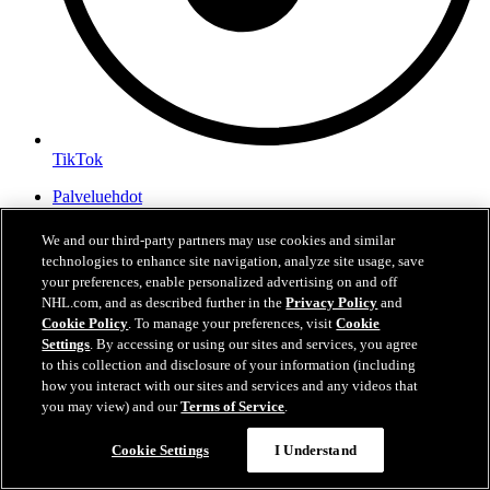
TikTok
Palveluehdot
Tietosuojakäytäntö
Evästekäytännöt
We and our third-party partners may use cookies and similar
Evästeasetukset
technologies to enhance site navigation, analyze site usage, save
your preferences, enable personalized advertising on and off
NHL.com, and as described further in the
Privacy Policy
and
Cookie Policy
. To manage your preferences, visit
Cookie
Settings
. By accessing or using our sites and services, you agree
to this collection and disclosure of your information (including
how you interact with our sites and services and any videos that
you may view) and our
Terms of Service
.
Cookie Settings
I Understand
Yksityisyysasetukset