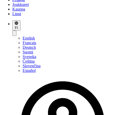
Joukkueet
Kauppa
Liput
FI
English
Français
Deutsch
Suomi
Svenska
Čeština
Slovenčina
Español