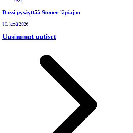
0:27
Bussi pysäyttää Stonen läpiajon
10. kesä 2026
Uusimmat uutiset