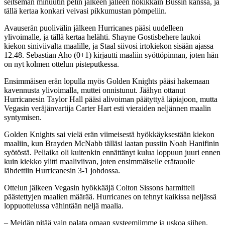
seitsemän minuutin pelin jälkeen jälleen nokikkain Bussin kanssa, ja
tällä kertaa konkari veivasi pikkumustan pömpeliin.
Avauserän puolivälin jälkeen Hurricanes pääsi uudelleen
ylivoimalle, ja tällä kertaa helähti. Shayne Gostisbehere laukoi
kiekon siniviivalta maalille, ja Staal siivosi irtokiekon sisään ajassa
12.48. Sebastian Aho (0+1) kirjautti maaliin syöttöpinnan, joten hän
on nyt kolmen ottelun pisteputkessa.
Ensimmäisen erän lopulla myös Golden Knights pääsi hakemaan
kavennusta ylivoimalla, muttei onnistunut. Jäähyn ottanut
Hurricanesin Taylor Hall pääsi alivoiman päätyttyä läpiajoon, mutta
Vegasin veräjänvartija Carter Hart esti vieraiden neljännen maalin
syntymisen.
Golden Knights sai vielä erän viimeisestä hyökkäyksestään kiekon
maaliin, kun Brayden McNabb tälläsi laatan pussiin Noah Hanifinin
syötöstä. Peliaika oli kuitenkin ennättänyt kulua loppuun juuri ennen
kuin kiekko ylitti maaliviivan, joten ensimmäiselle erätauolle
lähdettiin Hurricanesin 3-1 johdossa.
Ottelun jälkeen Vegasin hyökkääjä Colton Sissons harmitteli
päästettyjen maalien määrää. Hurricanes on tehnyt kaikissa neljässä
loppuottelussa vähintään neljä maalia.
– Meidän pitää vain palata omaan systeemiimme ja uskoa siihen.