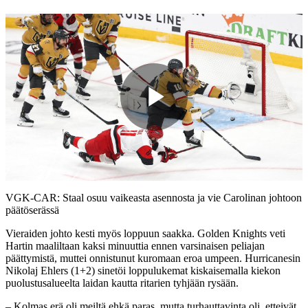
Play
Video
VGK-CAR: Staal osuu vaikeasta asennosta ja vie Carolinan johtoon
päätöserässä
Vieraiden johto kesti myös loppuun saakka. Golden Knights veti
Hartin maaliltaan kaksi minuuttia ennen varsinaisen peliajan
päättymistä, muttei onnistunut kuromaan eroa umpeen. Hurricanesin
Nikolaj Ehlers (1+2) sinetöi loppulukemat kiskaisemalla kiekon
puolustusalueelta laidan kautta ritarien tyhjään rysään.
– Kolmas erä oli meiltä ehkä paras, mutta turhauttavinta oli, etteivät