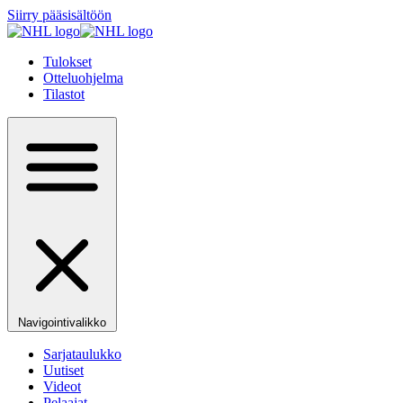
Siirry pääsisältöön
Tulokset
Otteluohjelma
Tilastot
Navigointivalikko
Sarjataulukko
Uutiset
Videot
Pelaajat