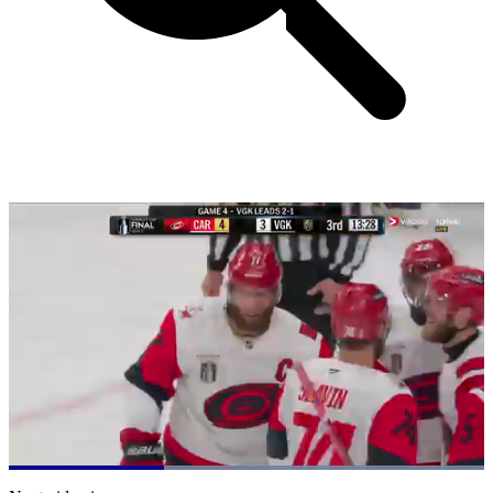
Loaded
:
100.00%