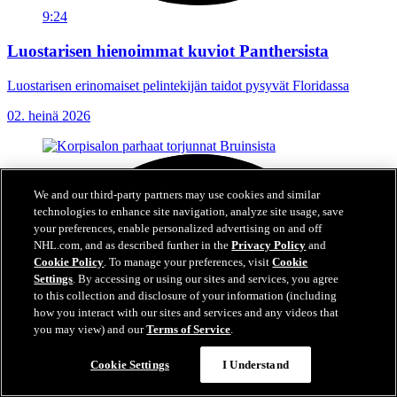
9:24
Luostarisen hienoimmat kuviot Panthersista
Luostarisen erinomaiset pelintekijän taidot pysyvät Floridassa
02. heinä 2026
We and our third-party partners may use cookies and similar
technologies to enhance site navigation, analyze site usage, save
your preferences, enable personalized advertising on and off
NHL.com, and as described further in the
Privacy Policy
and
Cookie Policy
. To manage your preferences, visit
Cookie
Settings
. By accessing or using our sites and services, you agree
to this collection and disclosure of your information (including
how you interact with our sites and services and any videos that
you may view) and our
Terms of Service
.
Cookie Settings
I Understand