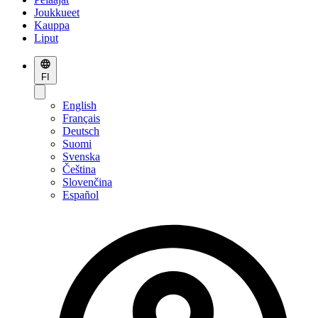
Joukkueet
Kauppa
Liput
FI
English
Français
Deutsch
Suomi
Svenska
Čeština
Slovenčina
Español