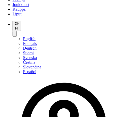
Joukkueet
Kauppa
Liput
FI
English
Français
Deutsch
Suomi
Svenska
Čeština
Slovenčina
Español