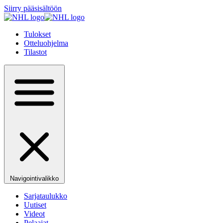
Siirry pääsisältöön
Tulokset
Otteluohjelma
Tilastot
Navigointivalikko
Sarjataulukko
Uutiset
Videot
Pelaajat