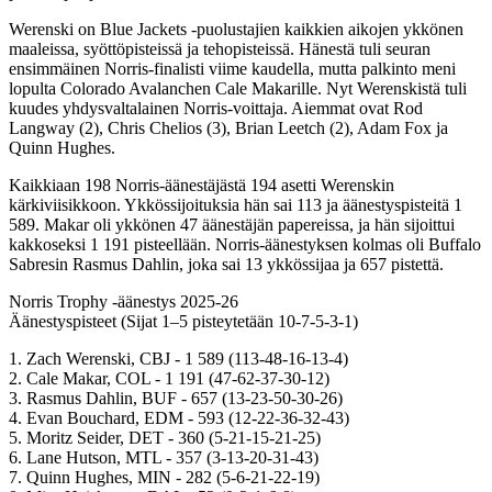
Werenski on Blue Jackets -puolustajien kaikkien aikojen ykkönen
maaleissa, syöttöpisteissä ja tehopisteissä. Hänestä tuli seuran
ensimmäinen Norris-finalisti viime kaudella, mutta palkinto meni
lopulta Colorado Avalanchen Cale Makarille. Nyt Werenskistä tuli
kuudes yhdysvaltalainen Norris-voittaja. Aiemmat ovat Rod
Langway (2), Chris Chelios (3), Brian Leetch (2), Adam Fox ja
Quinn Hughes.
Kaikkiaan 198 Norris-äänestäjästä 194 asetti Werenskin
kärkiviisikkoon. Ykkössijoituksia hän sai 113 ja äänestyspisteitä 1
589. Makar oli ykkönen 47 äänestäjän papereissa, ja hän sijoittui
kakkoseksi 1 191 pisteellään. Norris-äänestyksen kolmas oli Buffalo
Sabresin Rasmus Dahlin, joka sai 13 ykkössijaa ja 657 pistettä.
Norris Trophy -äänestys 2025-26
Äänestyspisteet (Sijat 1–5 pisteytetään 10-7-5-3-1)
1. Zach Werenski, CBJ - 1 589 (113-48-16-13-4)
2. Cale Makar, COL - 1 191 (47-62-37-30-12)
3. Rasmus Dahlin, BUF - 657 (13-23-50-30-26)
4. Evan Bouchard, EDM - 593 (12-22-36-32-43)
5. Moritz Seider, DET - 360 (5-21-15-21-25)
6. Lane Hutson, MTL - 357 (3-13-20-31-43)
7. Quinn Hughes, MIN - 282 (5-6-21-22-19)