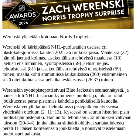
Play
Video
Werenski yllätetään kotonaan Norris Trophylla
Werenski oli kärkipäässä NHL-puolustajien useissa eri
tilastokategorioissa kauden 2025-26 runkosarjassa. Maaleissa (22)
hän oli jaetusti kolmas, tasakentällisin tehdyissä maaleissa (18)
jaetusti ensimmäinen, syöttöpisteissä (59) jaetusti neljäs,
tehopisteissä (81) ja tasakentällisin tehdyissä tehopisteissä (59)
toinen, maalia kohti ammutuissa laukauksissa (260) ensimmäinen
sekä ottelukohtaisessa peliaikakeskiarvossa (26.37) toinen.
Werenskin syöttöpistepotti sivusi Blue Jacketsin seuraennätystä, ja
hänestä tuli NHL-historian kymmenes puolustaja, joka on ollut
joukkueensa paras pistemies kahdella peräkkäisellä kaudella.
Werenski venytti tammi-helmikuussa pisteputkiennätyksensä
yhdeksään otteluun (2+11=13). Kyseessä on seuran historian pisin
puolustajan pisteputki. Hän auttoi tehoillaan Columbuksen vahvaan
jaksoon (20-3-4), jonka aikana sinitakit ohittivat sarjataulukossa
peräti 11 Itäisen konferenssin joukkuetta ja nousivat taistelemaan
pudotuspelipaikasta.