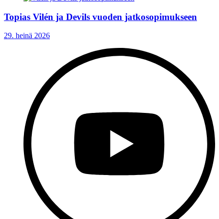
Topias Vilén ja Devils vuoden jatkosopimukseen
29. heinä 2026