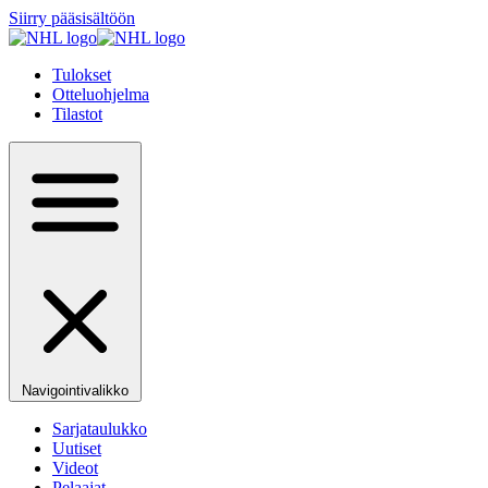
Siirry pääsisältöön
Tulokset
Otteluohjelma
Tilastot
Navigointivalikko
Sarjataulukko
Uutiset
Videot
Pelaajat