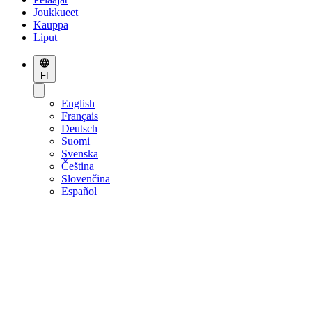
Joukkueet
Kauppa
Liput
FI
English
Français
Deutsch
Suomi
Svenska
Čeština
Slovenčina
Español