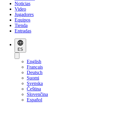
Noticias
Video
Jugadores
Equipos
Tienda
Entradas
ES
English
Français
Deutsch
Suomi
Svenska
Čeština
Slovenčina
Español