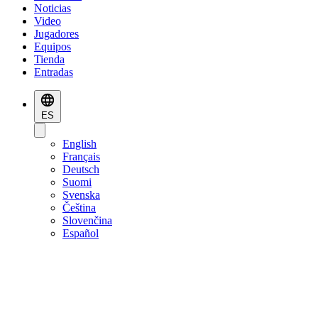
Noticias
Video
Jugadores
Equipos
Tienda
Entradas
ES
English
Français
Deutsch
Suomi
Svenska
Čeština
Slovenčina
Español