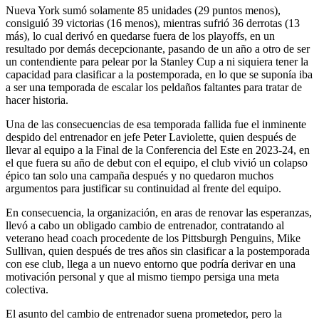
Nueva York sumó solamente 85 unidades (29 puntos menos),
consiguió 39 victorias (16 menos), mientras sufrió 36 derrotas (13
más), lo cual derivó en quedarse fuera de los playoffs, en un
resultado por demás decepcionante, pasando de un año a otro de ser
un contendiente para pelear por la Stanley Cup a ni siquiera tener la
capacidad para clasificar a la postemporada, en lo que se suponía iba
a ser una temporada de escalar los peldaños faltantes para tratar de
hacer historia.
Una de las consecuencias de esa temporada fallida fue el inminente
despido del entrenador en jefe Peter Laviolette, quien después de
llevar al equipo a la Final de la Conferencia del Este en 2023-24, en
el que fuera su año de debut con el equipo, el club vivió un colapso
épico tan solo una campaña después y no quedaron muchos
argumentos para justificar su continuidad al frente del equipo.
En consecuencia, la organización, en aras de renovar las esperanzas,
llevó a cabo un obligado cambio de entrenador, contratando al
veterano head coach procedente de los Pittsburgh Penguins, Mike
Sullivan, quien después de tres años sin clasificar a la postemporada
con ese club, llega a un nuevo entorno que podría derivar en una
motivación personal y que al mismo tiempo persiga una meta
colectiva.
El asunto del cambio de entrenador suena prometedor, pero la