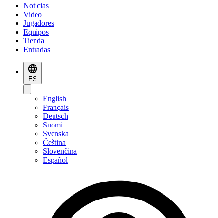
Noticias
Video
Jugadores
Equipos
Tienda
Entradas
ES
English
Français
Deutsch
Suomi
Svenska
Čeština
Slovenčina
Español