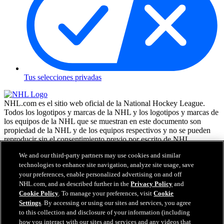
Tus selecciones privadas
NHL.com es el sitio web oficial de la National Hockey League.
Todos los logotipos y marcas de la NHL y los logotipos y marcas de
los equipos de la NHL que se muestran en este documento son
propiedad de la NHL y de los equipos respectivos y no se pueden
reproducir sin el consentimiento previo por escrito de NHL
Enterprises, L.P. NHL 2026. Todos los derechos reservados. Todas
We and our third-party partners may use cookies and similar
las camisetas de los equipos de la NHL, personalizadas con los
technologies to enhance site navigation, analyze site usage, save
nombres y números de los jugadores, tienen licencia oficial de la
your preferences, enable personalized advertising on and off
NHL y la NHLPA. La marca denominativa Zamboni y la
configuración de la máquina reparadora de hielo Zamboni son
NHL.com, and as described further in the
Privacy Policy
and
marcas comerciales registradas de Frank J. Zamboni & Co., Inc. (c)
Cookie Policy
. To manage your preferences, visit
Cookie
Frank J. Zamboni & Co., Inc. 2026. Todos los derechos reservados.
Settings
. By accessing or using our sites and services, you agree
Cualquier otra marca comercial o copyright de terceros, es
to this collection and disclosure of your information (including
propiedad de sus respectivos dueños. Reservados todos los
how you interact with our sites and services and any videos that