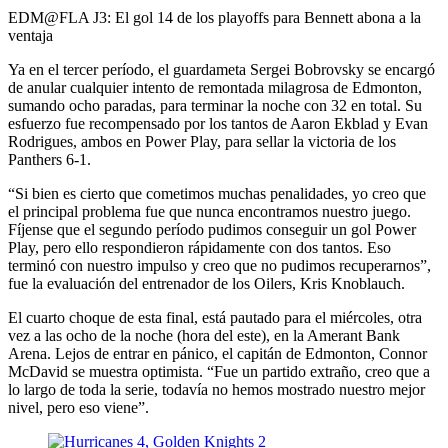
Video
EDM@FLA J3: El gol 14 de los playoffs para Bennett abona a la
ventaja
Ya en el tercer período, el guardameta Sergei Bobrovsky se encargó
de anular cualquier intento de remontada milagrosa de Edmonton,
sumando ocho paradas, para terminar la noche con 32 en total. Su
esfuerzo fue recompensado por los tantos de Aaron Ekblad y Evan
Rodrigues, ambos en Power Play, para sellar la victoria de los
Panthers 6-1.
“Si bien es cierto que cometimos muchas penalidades, yo creo que
el principal problema fue que nunca encontramos nuestro juego.
Fíjense que el segundo período pudimos conseguir un gol Power
Play, pero ello respondieron rápidamente con dos tantos. Eso
terminó con nuestro impulso y creo que no pudimos recuperarnos”,
fue la evaluación del entrenador de los Oilers, Kris Knoblauch.
El cuarto choque de esta final, está pautado para el miércoles, otra
vez a las ocho de la noche (hora del este), en la Amerant Bank
Arena. Lejos de entrar en pánico, el capitán de Edmonton, Connor
McDavid se muestra optimista. “Fue un partido extraño, creo que a
lo largo de toda la serie, todavía no hemos mostrado nuestro mejor
nivel, pero eso viene”.