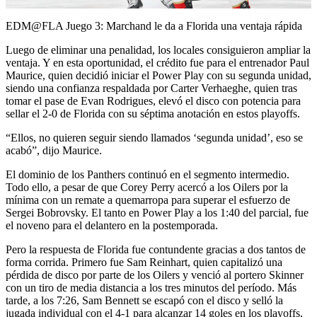
Video
EDM@FLA Juego 3: Marchand le da a Florida una ventaja rápida
Luego de eliminar una penalidad, los locales consiguieron ampliar la
ventaja. Y en esta oportunidad, el crédito fue para el entrenador Paul
Maurice, quien decidió iniciar el Power Play con su segunda unidad,
siendo una confianza respaldada por Carter Verhaeghe, quien tras
tomar el pase de Evan Rodrigues, elevó el disco con potencia para
sellar el 2-0 de Florida con su séptima anotación en estos playoffs.
“Ellos, no quieren seguir siendo llamados ‘segunda unidad’, eso se
acabó”, dijo Maurice.
El dominio de los Panthers continuó en el segmento intermedio.
Todo ello, a pesar de que Corey Perry acercó a los Oilers por la
mínima con un remate a quemarropa para superar el esfuerzo de
Sergei Bobrovsky. El tanto en Power Play a los 1:40 del parcial, fue
el noveno para el delantero en la postemporada.
Pero la respuesta de Florida fue contundente gracias a dos tantos de
forma corrida. Primero fue Sam Reinhart, quien capitalizó una
pérdida de disco por parte de los Oilers y venció al portero Skinner
con un tiro de media distancia a los tres minutos del período. Más
tarde, a los 7:26, Sam Bennett se escapó con el disco y selló la
jugada individual con el 4-1 para alcanzar 14 goles en los playoffs,