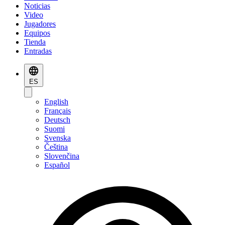
Noticias
Video
Jugadores
Equipos
Tienda
Entradas
ES
English
Français
Deutsch
Suomi
Svenska
Čeština
Slovenčina
Español