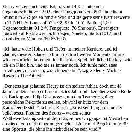
Fleury verzeichnete eine Bilanz von 14-9-1 mit einem
Gegentorschnitt von 2,93, einer Fangquote von .899 und einem
Shutout in 26 Spielen für die Wild und steigerte seine Karrierewerte
in 21 NHL-Saisons auf 575-339-97 in 1051 Partien (2,60
Gegentorschnitt, 91,2 % Fangquote, 76 Shutouts). Er rangiert
ligaweit auf Platz zwei nach Siegen, Spielen, Starts (1017) und
absolvierten Minuten (60.669:03).
„Ich hatte viele Höhen und Tiefen in meiner Karriere, und ich
glaube, diese Ausdauer half mir nach schweren Momenten immer
wieder zurückzukommen. Ich liebe das Spiel. Ich liebe Hockey, seit
ich ein Kind bin, und tue es immer noch. Ich fühle mich stets
privilegiert, da zu sein, wo ich heute bin“, sagte Fleury Michael
Russo in The Athletic.
„Der stets gut gelaunte Fleury ist ein stolzer Athlet, doch mit 40
Jahren unterschrieb er für ein letztes Jahr und akzeptierte seine Rolle
als Backup von Filip Gustavsson, um den Teamerfolg über
persönliche Rekorde zu stellen, obwohl er kurz vor dem
Karriereende steht“, schrieb Russo. „Er ist seit Langem eine der
beliebtesten Figuren des Sports – wegen seiner
Wettbewerbsfähigkeit auf dem Eis, seines Umgangs mit Menschen
abseits davon und seiner ungezügelten Liebe und Begeisterung für
eine Sportart, die ohne ihn nicht dieselbe sein wird.“