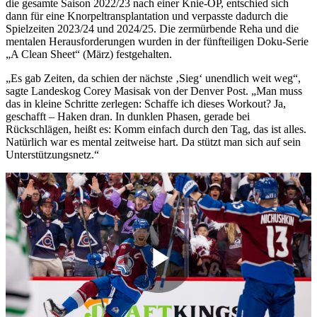
die gesamte Saison 2022/23 nach einer Knie-OP, entschied sich
dann für eine Knorpeltransplantation und verpasste dadurch die
Spielzeiten 2023/24 und 2024/25. Die zermürbende Reha und die
mentalen Herausforderungen wurden in der fünfteiligen Doku-Serie
„A Clean Sheet“ (März) festgehalten.
„Es gab Zeiten, da schien der nächste ‚Sieg‘ unendlich weit weg“,
sagte Landeskog Corey Masisak von der Denver Post. „Man muss
das in kleine Schritte zerlegen: Schaffe ich dieses Workout? Ja,
geschafft – Haken dran. In dunklen Phasen, gerade bei
Rückschlägen, heißt es: Komm einfach durch den Tag, das ist alles.
Natürlich war es mental zeitweise hart. Da stützt man sich auf sein
Unterstützungsnetz.“
Play