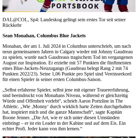
Video
DAL@COL, Sp4: Landeskog gelingt sein erstes Tor seit seiner
Rückkehr
Sean Monahan, Columbus Blue Jackets
Monahan, der am 1. Juli 2024 in Columbus unterschrieb, um nach
neun gemeinsamen Jahren in Calgary wieder mit Johnny Gaudreau
zu spielen, wurde nach Gaudreaus tragischem Tod im vergangenen
August zur Inspiration. Er erzielte mit 57 Punkten die fünftmeisten
eines Blue-Jackets-Neuzugangs (Gaudreau belegt Rang 2 mit 74
Punkten 2022/23). Seine 1,06 Punkte pro Spiel sind Vereinsrekord
für einen Spieler in seiner ersten Columbus-Saison.
„Selbst erfahrene Spieler, selbst jene mit eigener Trauererfahrung,
sind beeindruckt von Monahans Niveau, während er gleichzeitig
Würde und Offenheit vorlebt“, schrieb Aaron Portzline in The
Athletic. „Wie ‚Monny‘ durch wirklich harte Zeiten durchgehalten
hat, inspiriert mich und die ganze Mannschaft“, sagte Kapitän
Boone Jenner. „Die Art, wie er sich unter diesen Umständen
einbringt – er ist ein Leader in der Kabine und auf dem Eis. Ein
echter Profi. Jeder kann von ihm lernen.“