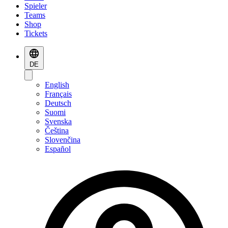
Spieler
Teams
Shop
Tickets
DE
English
Français
Deutsch
Suomi
Svenska
Čeština
Slovenčina
Español