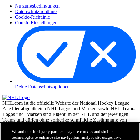
Nutzungsbedingungen
Datenschutzrichtlinie
Cookie-Richtlinie
Cookie Einstellungen
Deine Datenschutzoptionen
NHL.com ist die offizielle Website der National Hockey League.
Alle hier abgebildeten NHL Logos und Marken sowie NHL Team-
Logos und -Marken sind Eigentum der NHL und der jeweiligen
Teams und dürfen ohne vorherige schriftliche Zustimmung von
NHL Enterprises, L.P. © NHL 2026, nicht reproduziert werden.
Alle Rechte vorbehalten. Alle NHL Team-Trikots, die mit den
We and our third-party partners may use cookies and similar
Namen und Nummern der NHL Spieler versehen sind, sind offiziell
technologies to enhance site navigation, analyze site usage, save