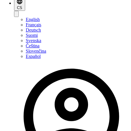
CS
English
Français
Deutsch
Suomi
Svenska
Čeština
Slovenčina
Español