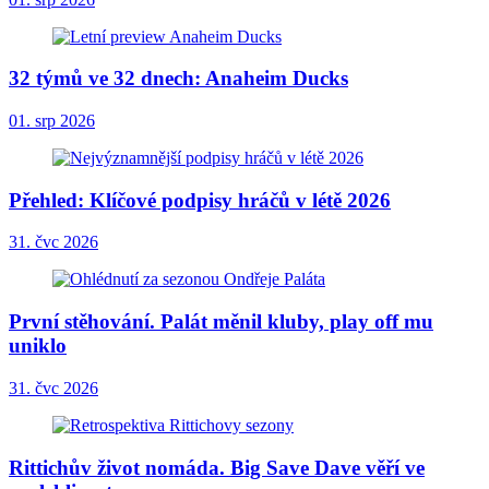
32 týmů ve 32 dnech: Anaheim Ducks
01. srp 2026
Přehled: Klíčové podpisy hráčů v létě 2026
31. čvc 2026
První stěhování. Palát měnil kluby, play off mu
uniklo
31. čvc 2026
Rittichův život nomáda. Big Save Dave věří ve