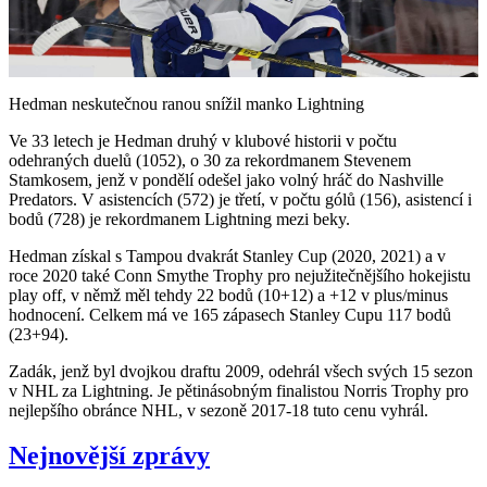
Video
Hedman neskutečnou ranou snížil manko Lightning
Ve 33 letech je Hedman druhý v klubové historii v počtu
odehraných duelů (1052), o 30 za rekordmanem Stevenem
Stamkosem, jenž v pondělí odešel jako volný hráč do Nashville
Predators. V asistencích (572) je třetí, v počtu gólů (156), asistencí i
bodů (728) je rekordmanem Lightning mezi beky.
Hedman získal s Tampou dvakrát Stanley Cup (2020, 2021) a v
roce 2020 také Conn Smythe Trophy pro nejužitečnějšího hokejistu
play off, v němž měl tehdy 22 bodů (10+12) a +12 v plus/minus
hodnocení. Celkem má ve 165 zápasech Stanley Cupu 117 bodů
(23+94).
Zadák, jenž byl dvojkou draftu 2009, odehrál všech svých 15 sezon
v NHL za Lightning. Je pětinásobným finalistou Norris Trophy pro
nejlepšího obránce NHL, v sezoně 2017-18 tuto cenu vyhrál.
Nejnovější zprávy