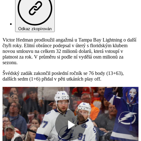
Odkaz zkopírován
Victor Hedman prodloužil angažmá u Tampa Bay Lightning o další
čtyři roky. Elitní obránce podepsal v úterý s floridským klubem
novou smlouvu na celkem 32 milionů dolarů, která vstoupí v
platnost za rok. V průměru si podle ní vydělá osm milionů za
sezonu.
Švédský zadák zakončil poslední ročník se 76 body (13+63),
dalších sedm (1+6) přidal v pěti utkáních play off.
Play