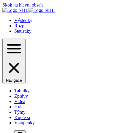
Skok na hlavní obsah
Výsledky
Rozpis
Statistiky
Navigace
Tabulky
Zprávy
Videa
Hráci
Týmy
Kupte si
Vstupenky