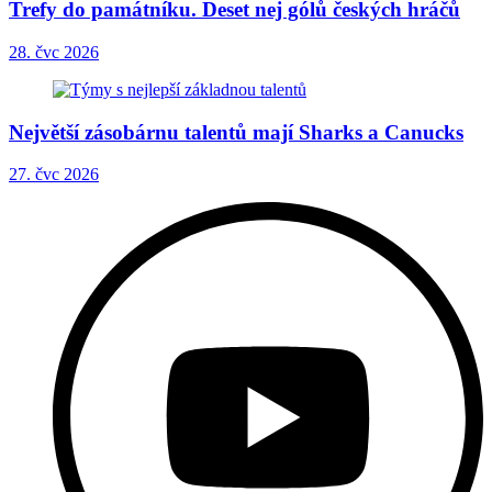
Trefy do památníku. Deset nej gólů českých hráčů
28. čvc 2026
Největší zásobárnu talentů mají Sharks a Canucks
27. čvc 2026