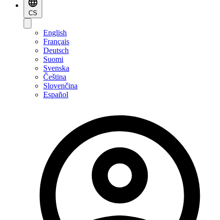
CS
English
Français
Deutsch
Suomi
Svenska
Čeština
Slovenčina
Español