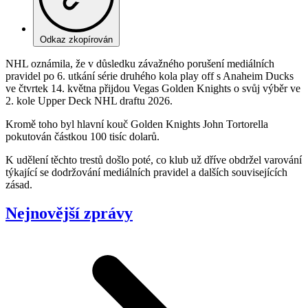
Odkaz zkopírován
NHL oznámila, že v důsledku závažného porušení mediálních
pravidel po 6. utkání série druhého kola play off s Anaheim Ducks
ve čtvrtek 14. května přijdou Vegas Golden Knights o svůj výběr ve
2. kole Upper Deck NHL draftu 2026.
Kromě toho byl hlavní kouč Golden Knights John Tortorella
pokutován částkou 100 tisíc dolarů.
K udělení těchto trestů došlo poté, co klub už dříve obdržel varování
týkající se dodržování mediálních pravidel a dalších souvisejících
zásad.
Nejnovější zprávy