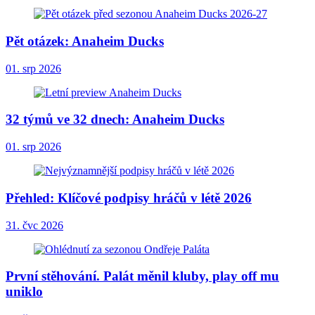
Pět otázek: Anaheim Ducks
01. srp 2026
32 týmů ve 32 dnech: Anaheim Ducks
01. srp 2026
Přehled: Klíčové podpisy hráčů v létě 2026
31. čvc 2026
První stěhování. Palát měnil kluby, play off mu
uniklo