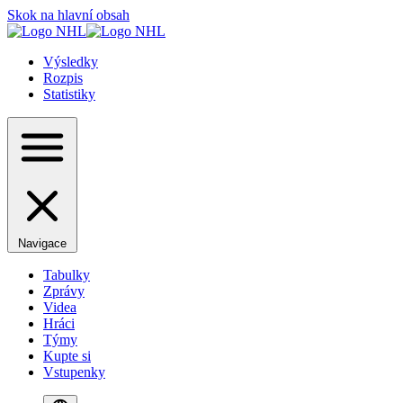
Skok na hlavní obsah
Výsledky
Rozpis
Statistiky
Navigace
Tabulky
Zprávy
Videa
Hráci
Týmy
Kupte si
Vstupenky