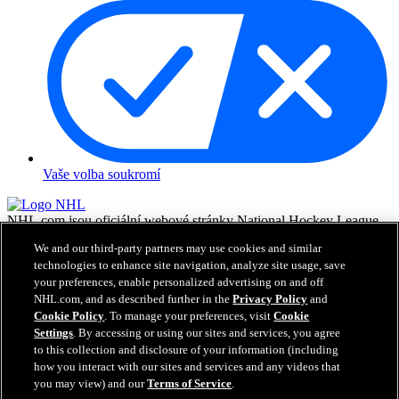
Vaše volba soukromí
NHL.com jsou oficiální webové stránky National Hockey League.
Všechny názvy a loga NHL a týmů NHL zde zobrazené jsou
We and our third-party partners may use cookies and similar
vlastnictvím NHL a příslušných klubů a nesmějí být reprodukovány
technologies to enhance site navigation, analyze site usage, save
bez předchozího písemného souhlasu NHL Enterprises, L.P. © NHL
your preferences, enable personalized advertising on and off
2026. Všechna práva vyhrazena. Všechny dresy týmů NHL
NHL.com, and as described further in the
Privacy Policy
and
customizované jmény a čísly hráčů NHL jsou oficiálně licencované
Cookie Policy
. To manage your preferences, visit
Cookie
NHL a NHLPA. Vodoznak Zamboni a konfigurace Zamboni ice
resurfacing machine jsou registrované obchodní známky Frank J.
Settings
. By accessing or using our sites and services, you agree
Zamboni & Co., Inc.© Frank J. Zamboni & Co., Inc. 2026.
to this collection and disclosure of your information (including
Všechna práva vyhrazena. Jakékoliv obchodní známky či copyright
how you interact with our sites and services and any videos that
jsou vlastnictvím příslušných majitelů. Všechna práva vyhrazena.
you may view) and our
Terms of Service
.