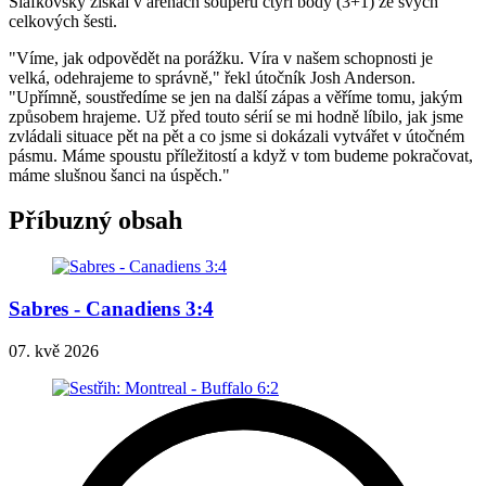
Slafkovský získal v arénách soupeřů čtyři body (3+1) ze svých
celkových šesti.
"Víme, jak odpovědět na porážku. Víra v našem schopnosti je
velká, odehrajeme to správně," řekl útočník Josh Anderson.
"Upřímně, soustředíme se jen na další zápas a věříme tomu, jakým
způsobem hrajeme. Už před touto sérií se mi hodně líbilo, jak jsme
zvládali situace pět na pět a co jsme si dokázali vytvářet v útočném
pásmu. Máme spoustu příležitostí a když v tom budeme pokračovat,
máme slušnou šanci na úspěch."
Příbuzný obsah
Sabres - Canadiens 3:4
07. kvě 2026