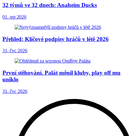
32 týmů ve 32 dnech: Anaheim Ducks
01. srp 2026
Přehled: Klíčové podpisy hráčů v létě 2026
31. čvc 2026
První stěhování. Palát měnil kluby, play off mu
uniklo
31. čvc 2026