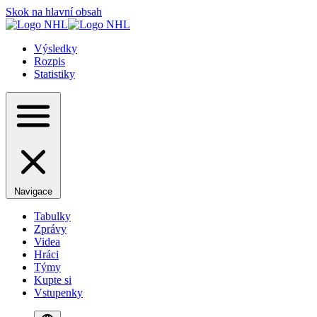
Skok na hlavní obsah
Výsledky
Rozpis
Statistiky
Navigace
Tabulky
Zprávy
Videa
Hráci
Týmy
Kupte si
Vstupenky