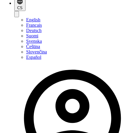
CS
English
Français
Deutsch
Suomi
Svenska
Čeština
Slovenčina
Español