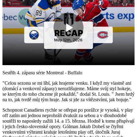
Play
Video
Sestřih 4. zápasu série Montreal - Buffalo
"Celou sezonu se mi líbí, jak hrajeme venku. I když my vlastně ani
(domácí a venkovní zápasy) nerozlišujeme. Máme svůj styl hokeje,
se kterým do toho chceme jít pokaždé," dodal St. Louis. " Jsem hrdý
na to, jak tvrdě můj tým hraje. Jak si jde za vítězstvími, jak bojuje."
Schopnost Canadiens rychle se otřepat po porážce je vysoká, v play
off zatím ani jednou neprohráli dvakrát za sebou a v dlouhodobé
soutěži to naposledy zažili 14. a 15. března. Hodně k tomu přispívají
i jejich česko-slovenské opory. Gólman Jakub Dobeš se čtyřmi
venkovními výhrami kraluje letošnímu play off, útočník Juraj