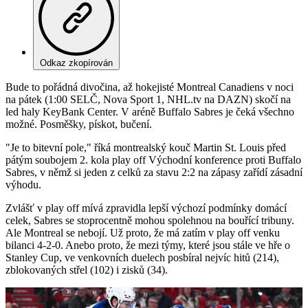
Odkaz zkopírován
Bude to pořádná divočina, až hokejisté Montreal Canadiens v noci
na pátek (1:00 SELČ, Nova Sport 1, NHL.tv na DAZN) skočí na
led haly KeyBank Center. V aréně Buffalo Sabres je čeká všechno
možné. Posměšky, pískot, bučení.
"Je to bitevní pole," říká montrealský kouč Martin St. Louis před
pátým soubojem 2. kola play off Východní konference proti Buffalo
Sabres, v němž si jeden z celků za stavu 2:2 na zápasy zařídí zásadní
výhodu.
Zvlášť v play off mívá zpravidla lepší výchozí podmínky domácí
celek, Sabres se stoprocentně mohou spolehnou na bouřící tribuny.
Ale Montreal se nebojí. Už proto, že má zatím v play off venku
bilanci 4-2-0. Anebo proto, že mezi týmy, které jsou stále ve hře o
Stanley Cup, ve venkovních duelech posbíral nejvíc hitů (214),
zblokovaných střel (102) i zisků (34).