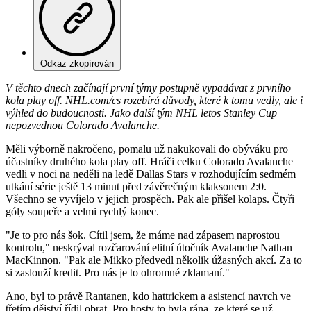
Odkaz zkopírován
V těchto dnech začínají první týmy postupně vypadávat z prvního
kola play off. NHL.com/cs rozebírá důvody, které k tomu vedly, ale i
výhled do budoucnosti. Jako další tým NHL letos Stanley Cup
nepozvednou Colorado Avalanche.
Měli výborně nakročeno, pomalu už nakukovali do obýváku pro
účastníky druhého kola play off. Hráči celku Colorado Avalanche
vedli v noci na neděli na ledě Dallas Stars v rozhodujícím sedmém
utkání série ještě 13 minut před závěrečným klaksonem 2:0.
Všechno se vyvíjelo v jejich prospěch. Pak ale přišel kolaps. Čtyři
góly soupeře a velmi rychlý konec.
"Je to pro nás šok. Cítil jsem, že máme nad zápasem naprostou
kontrolu," neskrýval rozčarování elitní útočník Avalanche Nathan
MacKinnon. "Pak ale Mikko předvedl několik úžasných akcí. Za to
si zaslouží kredit. Pro nás je to ohromné zklamaní."
Ano, byl to právě Rantanen, kdo hattrickem a asistencí navrch ve
třetím dějství řídil obrat. Pro hosty to byla rána, ze které se už