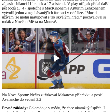
zápasů s bilancí 11 branek a 17 asistencí. V play off pak přidal další
pět bodů (1+4), společně s MacKinonem a Artturim Lehkonenem
vytvořil jednu z nejobávanějších formací v celé lize. "Moc si
užívám, že mohu nastupovat s tak skvělými hráči," pochvaloval si
rodák z Nového Města na Moravě.
Play
Video
Na Nova Sportu: Nečas zužitkoval Makarovu přihrávku a poslal
Avalanche do vedení 3:2
Pevné základy:
Colorado je v módu, že chce okamžitý úspěch. I