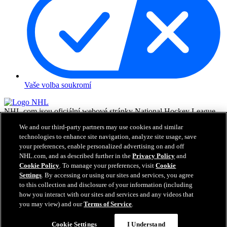
Vaše volba soukromí
NHL.com jsou oficiální webové stránky National Hockey League.
Všechny názvy a loga NHL a týmů NHL zde zobrazené jsou
We and our third-party partners may use cookies and similar
vlastnictvím NHL a příslušných klubů a nesmějí být reprodukovány
technologies to enhance site navigation, analyze site usage, save
bez předchozího písemného souhlasu NHL Enterprises, L.P. © NHL
your preferences, enable personalized advertising on and off
2026. Všechna práva vyhrazena. Všechny dresy týmů NHL
NHL.com, and as described further in the
Privacy Policy
and
customizované jmény a čísly hráčů NHL jsou oficiálně licencované
NHL a NHLPA. Vodoznak Zamboni a konfigurace Zamboni ice
Cookie Policy
. To manage your preferences, visit
Cookie
resurfacing machine jsou registrované obchodní známky Frank J.
Settings
. By accessing or using our sites and services, you agree
Zamboni & Co., Inc.© Frank J. Zamboni & Co., Inc. 2026.
to this collection and disclosure of your information (including
Všechna práva vyhrazena. Jakékoliv obchodní známky či copyright
how you interact with our sites and services and any videos that
jsou vlastnictvím příslušných majitelů. Všechna práva vyhrazena.
you may view) and our
Terms of Service
.
Cookie Settings
I Understand