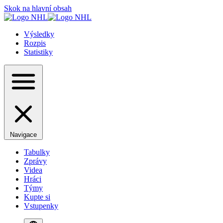
Skok na hlavní obsah
Výsledky
Rozpis
Statistiky
Navigace
Tabulky
Zprávy
Videa
Hráci
Týmy
Kupte si
Vstupenky