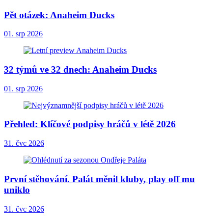
Pět otázek: Anaheim Ducks
01. srp 2026
32 týmů ve 32 dnech: Anaheim Ducks
01. srp 2026
Přehled: Klíčové podpisy hráčů v létě 2026
31. čvc 2026
První stěhování. Palát měnil kluby, play off mu
uniklo
31. čvc 2026