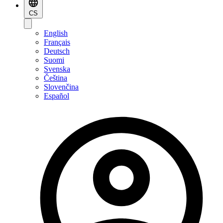
CS
English
Français
Deutsch
Suomi
Svenska
Čeština
Slovenčina
Español