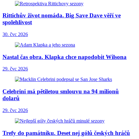
Rittichův život nomáda. Big Save Dave věří ve
spolehlivost
30. čvc 2026
Nastal čas obra. Klapka chce napodobit Wilsona
29. čvc 2026
Celebrini má pětiletou smlouvu na 94 milionů
dolarů
29. čvc 2026
Trefy do památníku. Deset nej gólů českých hráčů