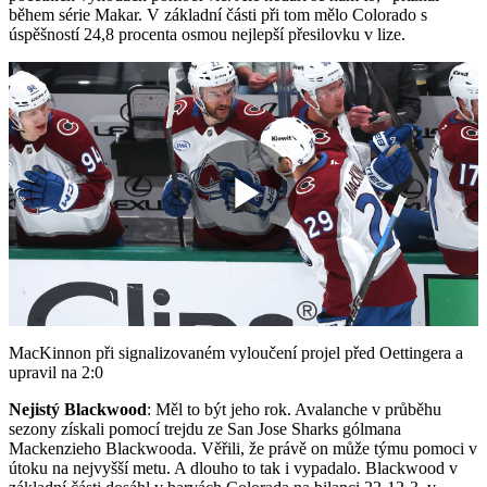
během série Makar. V základní části při tom mělo Colorado s
úspěšností 24,8 procenta osmou nejlepší přesilovku v lize.
Play
Video
MacKinnon při signalizovaném vyloučení projel před Oettingera a
upravil na 2:0
Nejistý Blackwood
: Měl to být jeho rok. Avalanche v průběhu
sezony získali pomocí trejdu ze San Jose Sharks gólmana
Mackenzieho Blackwooda. Věřili, že právě on může týmu pomoci v
útoku na nejvyšší metu. A dlouho to tak i vypadalo. Blackwood v