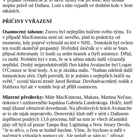
stopku právě od Dallasu. Loni s ním vypadli ve druhém kole v šesti
utkáních.
PŘÍČINY VYŘAZENÍ
Osamocený tahoun:
Znovu byl nejlepším hráčem svého týmu. To
v případě MacKinnona není nic nového, platí to prakticky od
momentu, kdy poprvé vybruslil na led v NHL. Tentokrát byl ovšem
ten rozdíl skutečně propastný. Hvězdný útočník si v sérii se Stars
připsal dohromady 11 bodů za sedm branek a čtyři asistence. Dělal,
co mohl. Problém byl v tom, že se k němu nikdo další výrazněji
nepřidal. Druhý nejproduktivnější člen kádru Avalanche byl Logan
O'Connor se šesti body. A to je zkrátka málo. "Nathan odehrál další
fantastickou sérii. Opět potvrdil, že je jedním z nejlepších hráčů na
světě," ocenil hlavní trenér Jared Bednar. Devětadvacetiletý rodák z
Halifaxu byl ale v tomhle boji až příliš osamocen.
Mizerné přesilovky:
Máte MacKinnona, Makara, Martina Nečase,
dokonce i uzdraveného kapitána Gabriela Landeskoga. Hráče, kteří
mají úžasné ofenzivní dovednosti. Na přesilových hrách Avalanche
se to ale nijak neprojevilo. Denverský klub měl v sérii s Dallasem
úspěšnost pouhých 13,6 procenta, hůř na tom ze všech účastníků
play off byli už pouze Tampa Bay Lightning a New Jersey Devils.
"Je to něco, o čem se hodně bavíme. Víme, že bychom si měli v
početních výhodách pomoct víc. Ale nedaří se nám to," přiznal