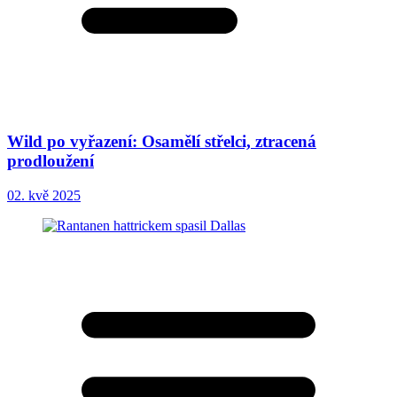
Wild po vyřazení: Osamělí střelci, ztracená
prodloužení
02. kvě 2025