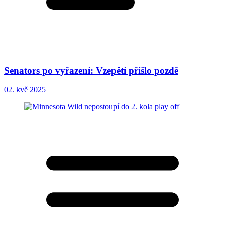
Senators po vyřazení: Vzepětí přišlo pozdě
02. kvě 2025