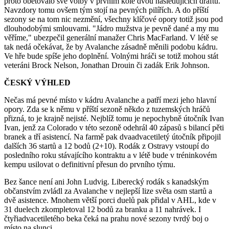
proto obětovalo své volby v prvním kole dvou následujících draftů.
Navzdory tomu ovšem tým stojí na pevných pilířích. A do příští
sezony se na tom nic nezmění, všechny klíčové opory totiž jsou pod
dlouhodobými smlouvami. "Jádro mužstva je pevně dané a my mu
věříme," ubezpečil generální manažer Chris MacFarland. V létě se
tak nedá očekávat, že by Avalanche zásadně měnili podobu kádru.
Ve hře bude spíše jeho doplnění. Volnými hráči se totiž mohou stát
veteráni Brock Nelson, Jonathan Drouin či zadák Erik Johnson.
ČESKÝ VÝHLED
Nečas má pevné místo v kádru Avalanche a patří mezi jeho hlavní
opory. Zda se k němu v příští sezoně někdo z tuzemských hráčů
přizná, to je krajně nejisté. Nejblíž tomu je nepochybně útočník Ivan
Ivan, jenž za Colorado v této sezoně odehrál 40 zápasů s bilancí pěti
branek a tří asistencí. Na farmě pak dvaadvacetiletý útočník připojil
dalších 36 startů a 12 bodů (2+10). Rodák z Ostravy vstoupí do
posledního roku stávajícího kontraktu a v létě bude v tréninkovém
kempu usilovat o definitivní přesun do prvního týmu.
Bez šance není ani John Ludvig. Liberecký rodák s kanadským
občanstvím zvládl za Avalanche v nejlepší lize světa osm startů a
dvě asistence. Mnohem větší porci duelů pak přidal v AHL, kde v
31 duelech zkompletoval 12 bodů za branku a 11 nahrávek. I
čtyřiadvacetiletého beka čeká na prahu nové sezony tvrdý boj o
místo na slunci.