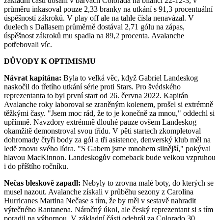
základní části dosáhl v barvách Colorada na bilanci 22-12-3, v
průměru inkasoval pouze 2,33 branky na utkání s 91,3 procentuální
úspěšností zákroků. V play off ale na tahle čísla nenavázal. V
duelech s Dallasem průměrně dostával 2,71 gólu na zápas,
úspěšnost zákroků mu spadla na 89,2 procenta. Avalanche
potřebovali víc.
DŮVODY K OPTIMISMU
Návrat kapitána:
Byla to velká věc, když Gabriel Landeskog
naskočil do třetího utkání série proti Stars. Pro švédského
reprezentanta to byl první start od 26. června 2022. Kapitán
Avalanche roky laboroval se zraněným kolenem, prošel si extrémně
těžkými časy. "Jsem moc rád, že to je konečně za mnou," oddechl si
upřímně. Navzdory extrémně dlouhé pauze ovšem Landeskog
okamžitě demonstroval svou třídu. V pěti startech zkompletoval
dohromady čtyři body za gól a tři asistence, denverský klub měl na
ledě znovu svého lídra. "S Gabem jsme mnohem silnější," pokýval
hlavou MacKinnon. Landeskogův comeback bude velkou vzpruhou
i do příštího ročníku.
Nečas bleskově zapadl:
Nebyly to zrovna malé boty, do kterých se
musel nazout. Avalanche získali v průběhu sezony z Carolina
Hurricanes Martina Nečase s tím, že by měl v sestavě nahradit
výtečného Rantanena. Náročný úkol, ale český reprezentant si s tím
poradil na výbornou. V základní části odehrál za Colorado 30