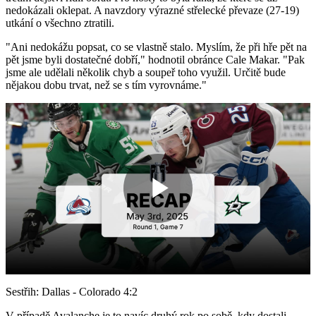
nedokázali oklepat. A navzdory výrazné střelecké převaze (27-19)
utkání o všechno ztratili.
"Ani nedokážu popsat, co se vlastně stalo. Myslím, že při hře pět na
pět jsme byli dostatečné dobří," hodnotil obránce Cale Makar. "Pak
jsme ale udělali několik chyb a soupeř toho využil. Určitě bude
nějakou dobu trvat, než se s tím vyrovnáme."
Play
Video
Sestřih: Dallas - Colorado 4:2
V případě Avalanche je to navíc druhý rok po sobě, kdy dostali