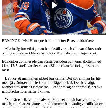
Play
Video
EDM-VGK, M4: Henrique hittar rätt efter Browns förarbete
– Alla insåg hur viktigt matchen ikväll var och alla var fokuserade
och bidrog, säger Oilers coach Kris Knobaluch om lagets start.
Edmonton dominerade den första perioden och vann skotten med
klara 15-5, ändå var det då som Skinner kanske fick glänsa som
mest.
– Det gör att man får en riktigt bra känsla. Det gör att man får lite
mer självförtroende. De kom i rätt lägen också. Det är viktigt.
Momentum skiftar i matcherna. Det är det jag är här för, så det ska
jag försöka göra, säger Skinner.
– ”Stu” är en riktigt bra målvakt. Man vet att när han gör en sämre
match, eller har en sämre period kommer han vanligtvis tillbaka och