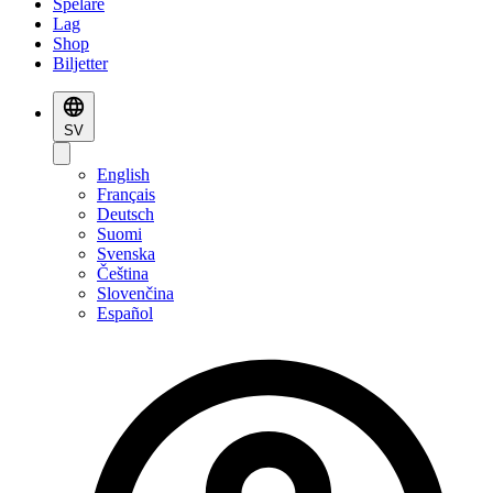
Spelare
Lag
Shop
Biljetter
SV
English
Français
Deutsch
Suomi
Svenska
Čeština
Slovenčina
Español