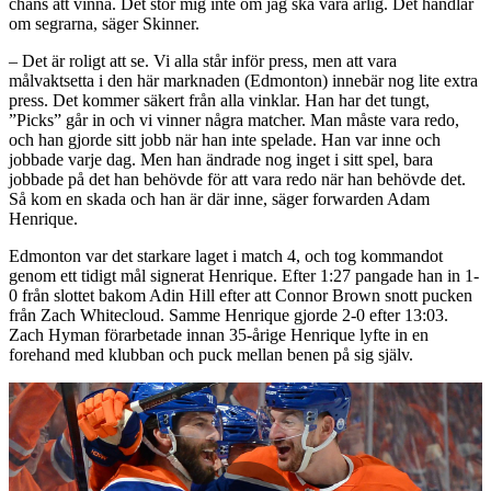
chans att vinna. Det stör mig inte om jag ska vara ärlig. Det handlar
om segrarna, säger Skinner.
– Det är roligt att se. Vi alla står inför press, men att vara
målvaktsetta i den här marknaden (Edmonton) innebär nog lite extra
press. Det kommer säkert från alla vinklar. Han har det tungt,
”Picks” går in och vi vinner några matcher. Man måste vara redo,
och han gjorde sitt jobb när han inte spelade. Han var inne och
jobbade varje dag. Men han ändrade nog inget i sitt spel, bara
jobbade på det han behövde för att vara redo när han behövde det.
Så kom en skada och han är där inne, säger forwarden Adam
Henrique.
Edmonton var det starkare laget i match 4, och tog kommandot
genom ett tidigt mål signerat Henrique. Efter 1:27 pangade han in 1-
0 från slottet bakom Adin Hill efter att Connor Brown snott pucken
från Zach Whitecloud. Samme Henrique gjorde 2-0 efter 13:03.
Zach Hyman förarbetade innan 35-årige Henrique lyfte in en
forehand med klubban och puck mellan benen på sig själv.