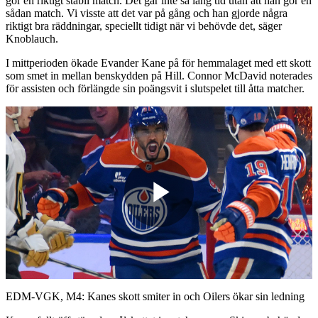
gör en riktigt stabil match. Det går inte så lång tid utan att han gör en
sådan match. Vi visste att det var på gång och han gjorde några
riktigt bra räddningar, speciellt tidigt när vi behövde det, säger
Knoblauch.
I mittperioden ökade Evander Kane på för hemmalaget med ett skott
som smet in mellan benskydden på Hill. Connor McDavid noterades
för assisten och förlängde sin poängsvit i slutspelet till åtta matcher.
Play
Video
EDM-VGK, M4: Kanes skott smiter in och Oilers ökar sin ledning