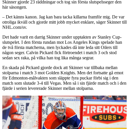
Skinner gjorde 23 räddningar och tog sin första slutspelsseger den
här säsongen.
– Det känns kanon. Jag kan bara tacka killarna framför mig. De var
otroliga ikväll och gjorde mitt jobb mycket enklare, säger Skinner till
NHL.com/sv.
Det hade varit en darrig Skinner under upptakten av Stanley Cup-
slutspelet. I den första rundan mot Los Angeles Kings spelade han
de två första matcherna, men lyckades då inte leda sitt Oilers till
någon seger. Calvin Pickard fick förtroendet i match 3 och stod
sedan sex raka, på vilka han tog lika många segrar.
En skada på Pickard gjorde dock att Skinner var tillbaka mellan
stolparna i match 3 mot Golden Knights. Men det fortsatte gå emot
för Edmonton-målvakten som släppte fyra puckar förbi sig i den
match som slutade 3-4 till Vegas. Men så i sin fjärde match och i den
fjärde i serien levererade Skinner mellan stolparna.