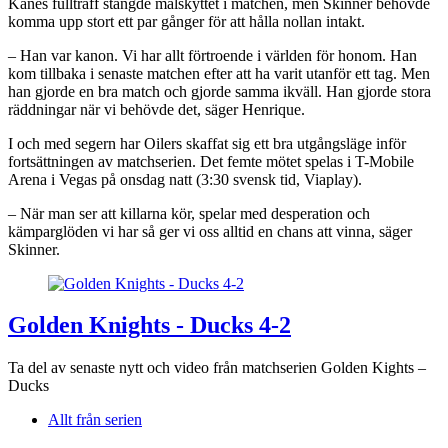
Kanes fullträff stängde målskyttet i matchen, men Skinner behövde
komma upp stort ett par gånger för att hålla nollan intakt.
– Han var kanon. Vi har allt förtroende i världen för honom. Han
kom tillbaka i senaste matchen efter att ha varit utanför ett tag. Men
han gjorde en bra match och gjorde samma ikväll. Han gjorde stora
räddningar när vi behövde det, säger Henrique.
I och med segern har Oilers skaffat sig ett bra utgångsläge inför
fortsättningen av matchserien. Det femte mötet spelas i T-Mobile
Arena i Vegas på onsdag natt (3:30 svensk tid, Viaplay).
– När man ser att killarna kör, spelar med desperation och
kämparglöden vi har så ger vi oss alltid en chans att vinna, säger
Skinner.
Golden Knights - Ducks 4-2
Ta del av senaste nytt och video från matchserien Golden Kights –
Ducks
Allt från serien