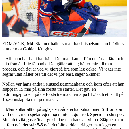
Play
Video
EDM-VGK, M4: Skinner håller sin andra slutspelsnolla och Oilers
vinner mot Golden Knights
– Allt som har hänt har hänt. Det man kan ta från det är att lära och
titta framåt. Inte få panik. Det gäller att jag håller mig till min
process, och det är vad vi gjort så bra som lag också. Vi jagar inte
segrar utan håller oss till det vi gör bäst, säger Skinner.
Nollan var hans andra i slutspelssammanhang och kom efter att han
släppt in 15 mål på sina första tre starter. Det gav en
räddningsprocent på de första tre matcherna på 81,7 och ett snitt på
15,36 insläppta mål per match.
– Man kollar alltid på sig själv i sådana här situationer. Siffrorna är
vad de är, men spelar egentligen inte någon roll. Speciellt i slutspel.
Men det viktigaste är att ge sitt lag en chans att vinna. Släpper man
in fem och det står 5-5 och det blir sudden, då ger man laget en