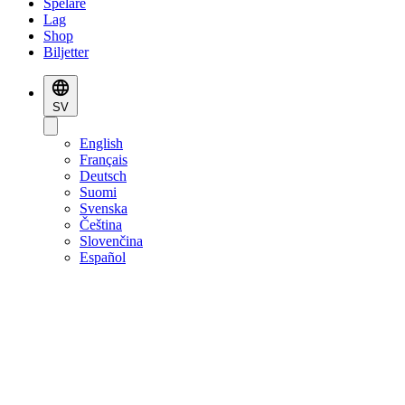
Spelare
Lag
Shop
Biljetter
SV
English
Français
Deutsch
Suomi
Svenska
Čeština
Slovenčina
Español