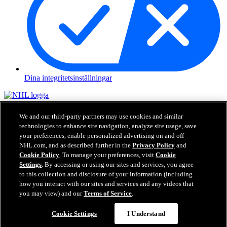
Dina integritetsinställningar
NHL.com är den officiella hemsidan för National Hockey League.
Alla NHL loggor och varumärken, NHL lag loggor och ord
We and our third-party partners may use cookies and similar
beskrivna här för NHL och dess respektive lag får inte återskapas
technologies to enhance site navigation, analyze site usage, save
utan tidigare skriftlig tillåtelse från NHL Enterprises, L.P. © NHL
your preferences, enable personalized advertising on and off
2026. Alla Rättigheter Förbehållna. Alla NHL tröjor specialiserade
NHL.com, and as described further in the
Privacy Policy
and
med NHL spelares namn och nummer är officiellt licenserade av
Cookie Policy
. To manage your preferences, visit
Cookie
NHL och NHLPA. Ord och logga kring Zamboni och specialisering
Settings
. By accessing or using our sites and services, you agree
kring Zambonis maskiner är registrerade varumärken hos Frank J.
to this collection and disclosure of your information (including
Zamboni & Co., Inc.© Frank J. Zamboni & Co., Inc. 2026. Alla
how you interact with our sites and services and any videos that
Rättigheter Förbehållna. Andra varumärken från tredje part och
you may view) and our
Terms of Service
.
upphovsrätter tillhör respektive ägare. Alla Rättigheter Förbehållna.
Cookie Settings
I Understand
Nära