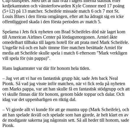
Cup-slutspelet. Med det är han tvåa i lagets interna statistik efter
kedjekamraten och vänsterforwarden Kyle Connor med 17 poäng
(5+12) på 13 matcher. Scheifele missade match 6 och 7 mot St.
Louis Blues i den första omgången, efter att ha ådragit sig en icke
offentliggjord skada i den första perioden av match 5.
Spelarna i Jets fick nyheten om Brad Scheifeles död när laget kom
till American Airlines Center på lördagsmorgonen. Arniel åkte
omedelbart tillbaka till lagets hotell för att prata med Mark Scheifele.
Ungefär två och en halv timme före matchen berättade Arniel för
media att Scheifele skulle spela i match 6 eftersom ”Mark verkligen
vill spela för (sin pappa)”.
Hans lagkamrater var där för honom hela tiden.
– Jag vet att vi har en fantastisk grupp här, sade Jets back Neal
Pionk. Så vad jag visste inför matchen, när vi fick reda på nyheten
om Marks pappa, var att han skulle få en fantastisk stödgrupp och att
vi skulle finnas där för honom, genom både toppar och dalar. Och
idag var det uppenbarligen en riktig dal.
– Vi gjorde allt vi kunde för att ge muntra upp (Mark Scheifele), och
att han spelade ikväll och spelade som han gjorde, är helt klart en av
de modigaste sakerna jag någonsin sett. Så all heder till honom, sade
Pionk.