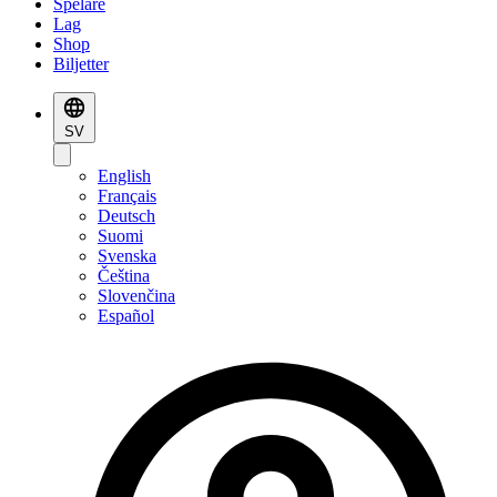
Spelare
Lag
Shop
Biljetter
SV
English
Français
Deutsch
Suomi
Svenska
Čeština
Slovenčina
Español