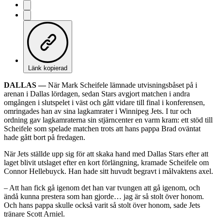
Länk kopierad
DALLAS —
När Mark Scheifele lämnade utvisningsbåset på i
arenan i Dallas lördagen, sedan Stars avgjort matchen i andra
omgången i slutspelet i väst och gått vidare till final i konferensen,
omringades han av sina lagkamrater i Winnipeg Jets. I tur och
ordning gav lagkamraterna sin stjärncenter en varm kram: ett stöd till
Scheifele som spelade matchen trots att hans pappa Brad oväntat
hade gått bort på fredagen.
När Jets ställde upp sig för att skaka hand med Dallas Stars efter att
laget blivit utslaget efter en kort förlängning, kramade Scheifele om
Connor Hellebuyck. Han hade sitt huvudt begravt i målvaktens axel.
– Att han fick gå igenom det han var tvungen att gå igenom, och
ändå kunna prestera som han gjorde… jag är så stolt över honom.
Och hans pappa skulle också varit så stolt över honom, sade Jets
tränare Scott Arniel.