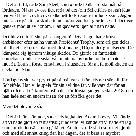
– Det är tufft, sade Sam Steel, som gjorde Dallas första mål på
lördagen. Några av oss fick reda på det (om Scheifeles pappa) idag
när vi åt lunch, och vi var alla helt förkrossade för hans skull. Jag är
inte säker på att jag skulle kunna göra vad han gjorde ikväll. Det var
ganska modigt av honom. Han gav verkligen allt han hade.
Det blev ett tufft slut på säsongen för Jets. Laget hade höga
ambitioner efter att ha vunnit Presidents' Trophy, som årligen delas
ut till det lag som slutar med flest poäng (116) under grundserien. De
kämpade sig igenom viktiga skador. De gjorde en fantastisk
comeback under de sista två minuterna av ordinarie tid i match 7
mot St. Louis i första omgången i slutspelet, för att få möjligheten att
spela mot Stars.
Lördagens slut var grymt på så många sätt för Jets och särskilt för
Scheifele. Han ville spela för sin avlidne far, ville vara där för att
hjälpa Jets att nå konferensfinalen för första gången sedan 2018, och
han lade ner en enorm insats för att försöka göra det.
Men det blev inte så.
– Det är hjärtskärande, sade Jets lagkapten Adam Lowry. Vi kände
att vi hade gjort en fantastisk grundserie, vi kände att vi hade ett lag
som kunde fortsätta och gå långt. Att det skulle sluta som det gjorde
och med allt annat kring den här dagen, det är bara så mycket