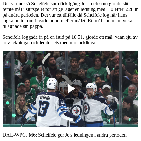
Det var också Scheifele som fick igång Jets, och som gjorde sitt
femte mål i slutspelet för att ge laget en ledning med 1-0 efter 5:28 in
på andra perioden. Det var ett tillfälle då Scheifele log när hans
lagkamrater omringade honom efter målet. Ett mål han utan tvekan
tillägnade sin pappa.
Scheifele loggade in på en istid på 18.51, gjorde ett mål, vann sju av
tolv tekningar och ledde Jets med nio tacklingar.
Play
Video
DAL-WPG, M6: Scheifele ger Jets ledningen i andra perioden