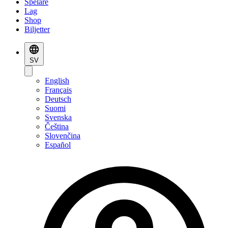
Spelare
Lag
Shop
Biljetter
SV
English
Français
Deutsch
Suomi
Svenska
Čeština
Slovenčina
Español