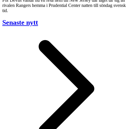
För Devils väntar nu en resa hem till New Jersey där laget tar sig an
rivalen Rangers hemma i Prudential Center natten till söndag svensk
tid.
Senaste nytt