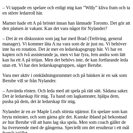
– Vi tappade en spelare och enligt mig kan ”Willy” kliva fram och ta
en större ledarroll här.
Marner hade ett A på bröstet innan han lämnade Toronto. Det gör att
den platsen är vakant. Kan det vara något för Nylander?
– Det är en diskussion som jag har med Brad (Treliving, general
manager). Vi kommer låta A:na vara som de är just nu. Vi behöver
inte ha en rotation. Det är mer en ledarskapsgrupp här. Vi har en
kapten och två assisterande ja, men vi har fyra, fem andra som lätt
kan ha ett A på tröjan. Men det behövs inte, de kan fortfarande leda
utan ett. Vi har den ledarskapsgruppen, säger Berube.
Vara mer aktiv i omklädningsrummet och på bänken är en sak som
Berube vill se från Nylander.
– Använda rösten. Och leda med att spela på rätt sätt. Sådana saker.
Det är ledarskap för mig. Ta hand om lagkamrater, hjälpa dem,
pusha på dem, det är ledarskap för mig.
Nylander är en av Maple Leafs största stjärnor. En spelare som kan
bryta mönster, och som gärna gör det. Kanske ibland på bekostnad
av hur Berube vill att hans lag ska spela. Men som coach gäller de
ha överseende med de gångerna. Speciellt om det resulterar i ett mål
framåt istället.