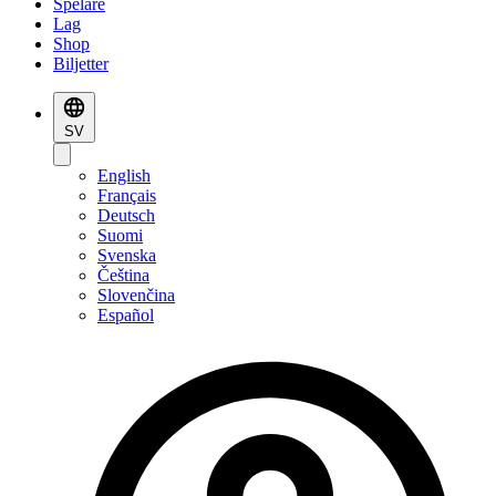
Spelare
Lag
Shop
Biljetter
SV
English
Français
Deutsch
Suomi
Svenska
Čeština
Slovenčina
Español