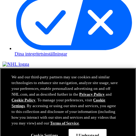
Dina integritetsinställningar
NHL.com är den officiella hemsidan för National Hockey League.
Alla NHL loggor och varumärken, NHL lag loggor och ord
We and our third-party partners may use cookies and similar
beskrivna här för NHL och dess respektive lag får inte återskapas
technologies to enhance site navigation, analyze site usage, save
utan tidigare skriftlig tillåtelse från NHL Enterprises, L.P. © NHL
your preferences, enable personalized advertising on and off
2026. Alla Rättigheter Förbehållna. Alla NHL tröjor specialiserade
NHL.com, and as described further in the
Privacy Policy
and
med NHL spelares namn och nummer är officiellt licenserade av
Cookie Policy
. To manage your preferences, visit
Cookie
NHL och NHLPA. Ord och logga kring Zamboni och specialisering
Settings
. By accessing or using our sites and services, you agree
kring Zambonis maskiner är registrerade varumärken hos Frank J.
to this collection and disclosure of your information (including
Zamboni & Co., Inc.© Frank J. Zamboni & Co., Inc. 2026. Alla
how you interact with our sites and services and any videos that
Rättigheter Förbehållna. Andra varumärken från tredje part och
you may view) and our
Terms of Service
.
upphovsrätter tillhör respektive ägare. Alla Rättigheter Förbehållna.
Cookie Settings
I Understand