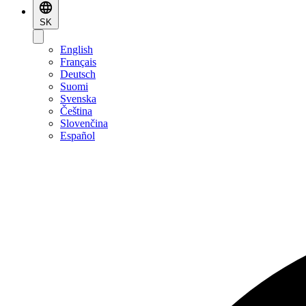
SK
English
Français
Deutsch
Suomi
Svenska
Čeština
Slovenčina
Español