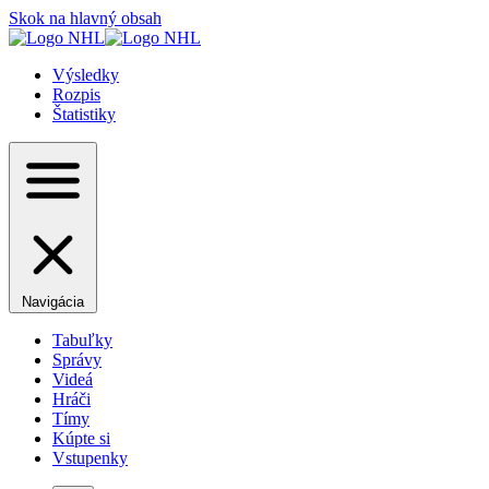
Skok na hlavný obsah
Výsledky
Rozpis
Štatistiky
Navigácia
Tabuľky
Správy
Videá
Hráči
Tímy
Kúpte si
Vstupenky