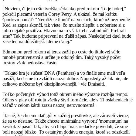
"Neviem, či je to ešte tvrdšia séria ako pred rokom. To je hokej,"
pokrčil plecami veterán Corey Perry. A ukázal, že má krátku
športovú pamäť: "Nemôžete lipnúť na veciach, ktoré už nezmeníte.
Keď sa zápas skončí, tak viete, čo musíte zlepšiť a zoberiete si z
toho nejaké pozitíva. Hlavne na to však treba zabudnúť. Prehrali
sme? Tak budeme pripravení na ďalší zápas. Nasledujúci duel bude
zase ten najdôležitejší. Ideme ďalej."
Edmonton pred rokom aj teraz zažil po ceste do titulovej série
mnohé protivenstvá a určite je odolný tím. Taký vysoký počet
trestov však nedostáva často.
"Takáto hra je súčasť DNA (Panthers) a vo finále sme mali veľa
pasáží, keď sme to zvládli naozaj dobre. Naposledy až tak nie, ale
celkovo môžeme byť disciplinovanejší," vie Draisaitl.
Toľko početných výhod totiž okrem iného výrazne rozbíja tempo.
Oilers v play off rotujú všetky štyri formácie, ale v 11 oslabeniach je
záťaž v celom kárdi zrazu naozaj nerovnomerná.
"Jasné, že chceme dať gól v každej presilovke, ale zároveň vieme,
že sa to nestane. Takže chcete minimálne vytvoriť 'momentum' na
zvyšok zápasu. Tak, aby si chlapci na striedačke povedali, že sme
boli naozaj blízko. To ostatným dodáva energiu, ktorá sa odzrkadlí