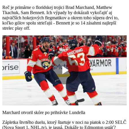
Reč je primárne o floridskej trojici Brad Marchand, Matthew
Tkachuk, Sam Bennett. Ich výpady by dokázali vykoľajiť aj
najväčších hokejových flegmatikov a okrem toho súpera drví to,
koľko gólov spolu strieľajú - Bennett je so 14 zásahmi najlepší
strelec play off.
Play
Video
Marchard otvoril skóre po prihrávke Lundella
Zápletka štvrtého duelu, ktorý štartuje v noci na piatok o 2:00 SELČ
(Nova Sport 1, NHL.tv), je jasná. Dokáže to Edmonton ustáť?