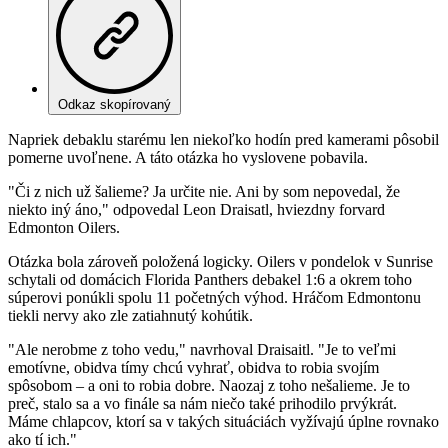
Odkaz skopírovaný
Napriek debaklu starému len niekoľko hodín pred kamerami pôsobil
pomerne uvoľnene. A táto otázka ho vyslovene pobavila.
"Či z nich už šalieme? Ja určite nie. Ani by som nepovedal, že
niekto iný áno," odpovedal Leon Draisatl, hviezdny forvard
Edmonton Oilers.
Otázka bola zároveň položená logicky. Oilers v pondelok v Sunrise
schytali od domácich Florida Panthers debakel 1:6 a okrem toho
súperovi ponúkli spolu 11 početných výhod. Hráčom Edmontonu
tiekli nervy ako zle zatiahnutý kohútik.
"Ale nerobme z toho vedu," navrhoval Draisaitl. "Je to veľmi
emotívne, obidva tímy chcú vyhrať, obidva to robia svojím
spôsobom – a oni to robia dobre. Naozaj z toho nešalieme. Je to
preč, stalo sa a vo finále sa nám niečo také prihodilo prvýkrát.
Máme chlapcov, ktorí sa v takých situáciách vyžívajú úplne rovnako
ako tí ich."