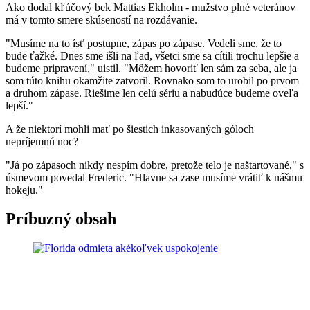
Ako dodal kľúčový bek Mattias Ekholm - mužstvo plné veteránov
má v tomto smere skúseností na rozdávanie.
"Musíme na to ísť postupne, zápas po zápase. Vedeli sme, že to
bude ťažké. Dnes sme išli na ľad, všetci sme sa cítili trochu lepšie a
budeme pripravení," uistil. "Môžem hovoriť len sám za seba, ale ja
som túto knihu okamžite zatvoril. Rovnako som to urobil po prvom
a druhom zápase. Riešime len celú sériu a nabudúce budeme oveľa
lepší."
A že niektorí mohli mať po šiestich inkasovaných góloch
nepríjemnú noc?
"Já po zápasoch nikdy nespím dobre, pretože telo je naštartované," s
úsmevom povedal Frederic. "Hlavne sa zase musíme vrátiť k nášmu
hokeju."
Príbuzný obsah