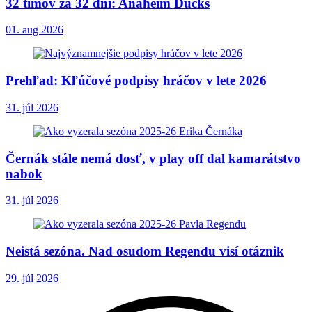
32 tímov za 32 dní: Anaheim Ducks
01. aug 2026
Prehľad: Kľúčové podpisy hráčov v lete 2026
31. júl 2026
Černák stále nemá dosť, v play off dal kamarátstvo
nabok
31. júl 2026
Neistá sezóna. Nad osudom Regendu visí otáznik
29. júl 2026