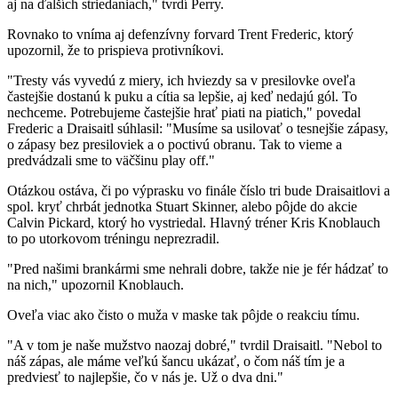
aj na ďalších striedaniach," tvrdí Perry.
Rovnako to vníma aj defenzívny forvard Trent Frederic, ktorý
upozornil, že to prispieva protivníkovi.
"Tresty vás vyvedú z miery, ich hviezdy sa v presilovke oveľa
častejšie dostanú k puku a cítia sa lepšie, aj keď nedajú gól. To
nechceme. Potrebujeme častejšie hrať piati na piatich," povedal
Frederic a Draisaitl súhlasil: "Musíme sa usilovať o tesnejšie zápasy,
o zápasy bez presiloviek a o poctivú obranu. Tak to vieme a
predvádzali sme to väčšinu play off."
Otázkou ostáva, či po výprasku vo finále číslo tri bude Draisaitlovi a
spol. kryť chrbát jednotka Stuart Skinner, alebo pôjde do akcie
Calvin Pickard, ktorý ho vystriedal. Hlavný tréner Kris Knoblauch
to po utorkovom tréningu neprezradil.
"Pred našimi brankármi sme nehrali dobre, takže nie je fér hádzať to
na nich," upozornil Knoblauch.
Oveľa viac ako čisto o muža v maske tak pôjde o reakciu tímu.
"A v tom je naše mužstvo naozaj dobré," tvrdil Draisaitl. "Nebol to
náš zápas, ale máme veľkú šancu ukázať, o čom náš tím je a
predviesť to najlepšie, čo v nás je. Už o dva dni."