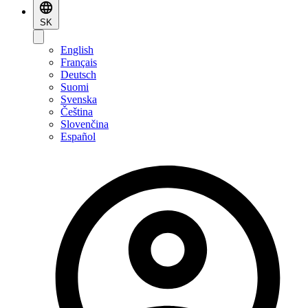
SK
English
Français
Deutsch
Suomi
Svenska
Čeština
Slovenčina
Español