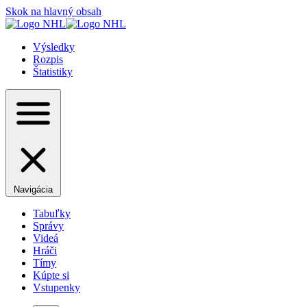
Skok na hlavný obsah
Výsledky
Rozpis
Štatistiky
Navigácia
Tabuľky
Správy
Videá
Hráči
Tímy
Kúpte si
Vstupenky