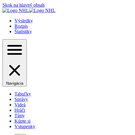
Skok na hlavný obsah
Výsledky
Rozpis
Štatistiky
Navigácia
Tabuľky
Správy
Videá
Hráči
Tímy
Kúpte si
Vstupenky