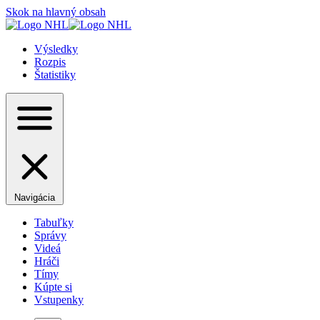
Skok na hlavný obsah
Výsledky
Rozpis
Štatistiky
Navigácia
Tabuľky
Správy
Videá
Hráči
Tímy
Kúpte si
Vstupenky