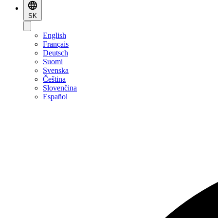
SK
English
Français
Deutsch
Suomi
Svenska
Čeština
Slovenčina
Español