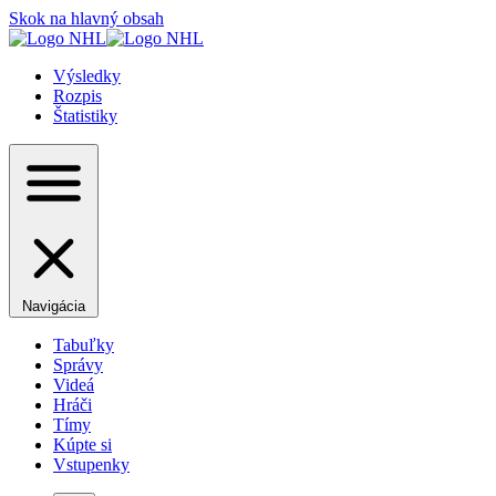
Skok na hlavný obsah
Výsledky
Rozpis
Štatistiky
Navigácia
Tabuľky
Správy
Videá
Hráči
Tímy
Kúpte si
Vstupenky