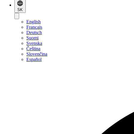
SK
English
Français
Deutsch
Suomi
Svenska
Čeština
Slovenčina
Español