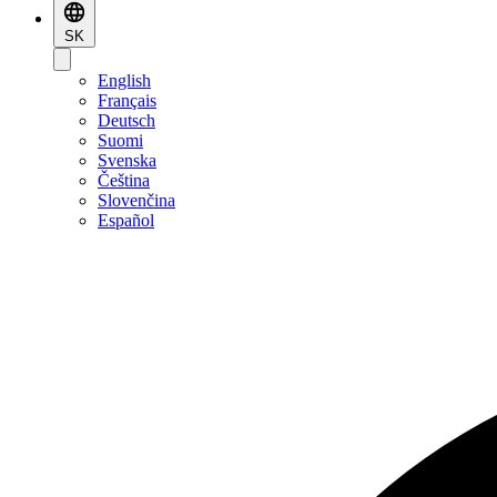
SK
English
Français
Deutsch
Suomi
Svenska
Čeština
Slovenčina
Español