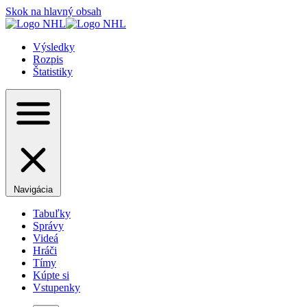
Skok na hlavný obsah
Výsledky
Rozpis
Štatistiky
Navigácia
Tabuľky
Správy
Videá
Hráči
Tímy
Kúpte si
Vstupenky