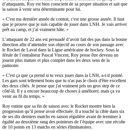
d’attaquants, Roy est bien conscient de sa propre situation et sait que
la saison à venir sera déterminante pour lui.
« C'est ma dernière année de contrat, c'est une grosse année. Il faut
que je prouve que je suis capable de jouer dans LNH. Je vais arriver
prêt au camp, et j’ai vraiment hâte. »
L’attaquant de 22 ans est persuadé d’avoir fait des pas dans la bonne
direction afin d’atteindre son objectif au cours de son passage avec
le Rocket de Laval dans la Ligue américaine de hockey. Sous la
férule de l’entraîneur Pascal Vincent, Roy pense être devenu un
joueur plus mature et plus complet dans les deux sens de la
patinoire.
« C'est ça que ça prend si tu veux jouer dans la LNH, a-t-il pointé.
Les gars sont tellement bons que tu n'as pas le choix d'être excellent
des deux côtés. Je pense que j'ai vraiment pris un gros step de ce
côté-là. Il y a encore beaucoup de choses à améliorer, mais ça va
venir au fil du temps. »
Roy estime que sa fin de saison avec le Rocket montre bien la
progression qu’il pense avoir effectuée. Il a touché la cible dans six
de ses dix derniers matchs en saison régulière avant de terminer à
égalité au deuxième rang des pointeurs de l’équipe avec une récolte
de 10 points en 13 matchs en séries éliminatoires.