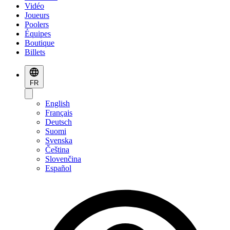
Vidéo
Joueurs
Poolers
Équipes
Boutique
Billets
FR
English
Français
Deutsch
Suomi
Svenska
Čeština
Slovenčina
Español