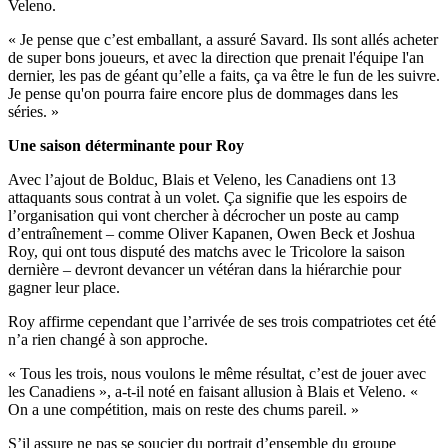
Veleno.
« Je pense que c’est emballant, a assuré Savard. Ils sont allés acheter
de super bons joueurs, et avec la direction que prenait l'équipe l'an
dernier, les pas de géant qu’elle a faits, ça va être le fun de les suivre.
Je pense qu'on pourra faire encore plus de dommages dans les
séries. »
Une saison déterminante pour Roy
Avec l’ajout de Bolduc, Blais et Veleno, les Canadiens ont 13
attaquants sous contrat à un volet. Ça signifie que les espoirs de
l’organisation qui vont chercher à décrocher un poste au camp
d’entraînement – comme Oliver Kapanen, Owen Beck et Joshua
Roy, qui ont tous disputé des matchs avec le Tricolore la saison
dernière – devront devancer un vétéran dans la hiérarchie pour
gagner leur place.
Roy affirme cependant que l’arrivée de ses trois compatriotes cet été
n’a rien changé à son approche.
« Tous les trois, nous voulons le même résultat, c’est de jouer avec
les Canadiens », a-t-il noté en faisant allusion à Blais et Veleno. «
On a une compétition, mais on reste des chums pareil. »
S’il assure ne pas se soucier du portrait d’ensemble du groupe