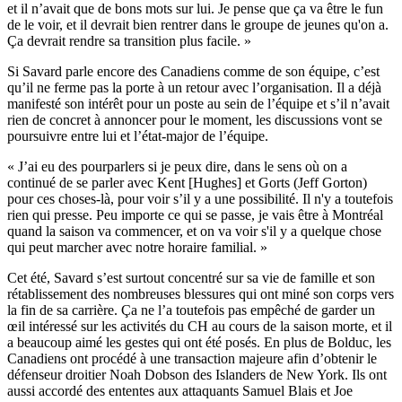
et il n’avait que de bons mots sur lui. Je pense que ça va être le fun
de le voir, et il devrait bien rentrer dans le groupe de jeunes qu'on a.
Ça devrait rendre sa transition plus facile. »
Si Savard parle encore des Canadiens comme de son équipe, c’est
qu’il ne ferme pas la porte à un retour avec l’organisation. Il a déjà
manifesté son intérêt pour un poste au sein de l’équipe et s’il n’avait
rien de concret à annoncer pour le moment, les discussions vont se
poursuivre entre lui et l’état-major de l’équipe.
« J’ai eu des pourparlers si je peux dire, dans le sens où on a
continué de se parler avec Kent [Hughes] et Gorts (Jeff Gorton)
pour ces choses-là, pour voir s’il y a une possibilité. Il n'y a toutefois
rien qui presse. Peu importe ce qui se passe, je vais être à Montréal
quand la saison va commencer, et on va voir s'il y a quelque chose
qui peut marcher avec notre horaire familial. »
Cet été, Savard s’est surtout concentré sur sa vie de famille et son
rétablissement des nombreuses blessures qui ont miné son corps vers
la fin de sa carrière. Ça ne l’a toutefois pas empêché de garder un
œil intéressé sur les activités du CH au cours de la saison morte, et il
a beaucoup aimé les gestes qui ont été posés. En plus de Bolduc, les
Canadiens ont procédé à une transaction majeure afin d’obtenir le
défenseur droitier Noah Dobson des Islanders de New York. Ils ont
aussi accordé des ententes aux attaquants Samuel Blais et Joe