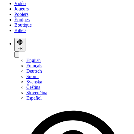
Vidéo
Joueurs
Poolers
Équipes
Boutique
Billets
FR
English
Français
Deutsch
Suomi
Svenska
Čeština
Slovenčina
Español