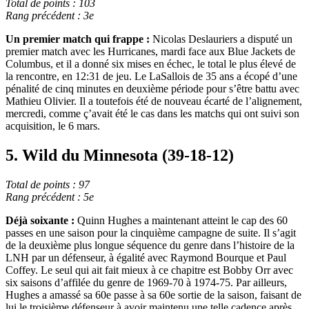
Total de points : 103
Rang précédent : 3e
Un premier match qui frappe :
Nicolas Deslauriers a disputé un
premier match avec les Hurricanes, mardi face aux Blue Jackets de
Columbus, et il a donné six mises en échec, le total le plus élevé de
la rencontre, en 12:31 de jeu. Le LaSallois de 35 ans a écopé d’une
pénalité de cinq minutes en deuxième période pour s’être battu avec
Mathieu Olivier. Il a toutefois été de nouveau écarté de l’alignement,
mercredi, comme ç’avait été le cas dans les matchs qui ont suivi son
acquisition, le 6 mars.
5. Wild du Minnesota (39-18-12)
Total de points : 97
Rang précédent : 5e
Déjà soixante :
Quinn Hughes a maintenant atteint le cap des 60
passes en une saison pour la cinquième campagne de suite. Il s’agit
de la deuxième plus longue séquence du genre dans l’histoire de la
LNH par un défenseur, à égalité avec Raymond Bourque et Paul
Coffey. Le seul qui ait fait mieux à ce chapitre est Bobby Orr avec
six saisons d’affilée du genre de 1969-70 à 1974-75. Par ailleurs,
Hughes a amassé sa 60e passe à sa 60e sortie de la saison, faisant de
lui le troisième défenseur à avoir maintenu une telle cadence après