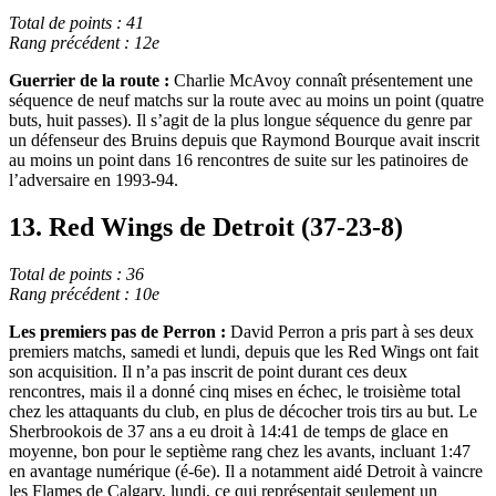
Total de points : 41
Rang précédent : 12e
Guerrier de la route :
Charlie McAvoy connaît présentement une
séquence de neuf matchs sur la route avec au moins un point (quatre
buts, huit passes). Il s’agit de la plus longue séquence du genre par
un défenseur des Bruins depuis que Raymond Bourque avait inscrit
au moins un point dans 16 rencontres de suite sur les patinoires de
l’adversaire en 1993-94.
13. Red Wings de Detroit (37-23-8)
Total de points : 36
Rang précédent : 10e
Les premiers pas de Perron :
David Perron a pris part à ses deux
premiers matchs, samedi et lundi, depuis que les Red Wings ont fait
son acquisition. Il n’a pas inscrit de point durant ces deux
rencontres, mais il a donné cinq mises en échec, le troisième total
chez les attaquants du club, en plus de décocher trois tirs au but. Le
Sherbrookois de 37 ans a eu droit à 14:41 de temps de glace en
moyenne, bon pour le septième rang chez les avants, incluant 1:47
en avantage numérique (é-6e). Il a notamment aidé Detroit à vaincre
les Flames de Calgary, lundi, ce qui représentait seulement un