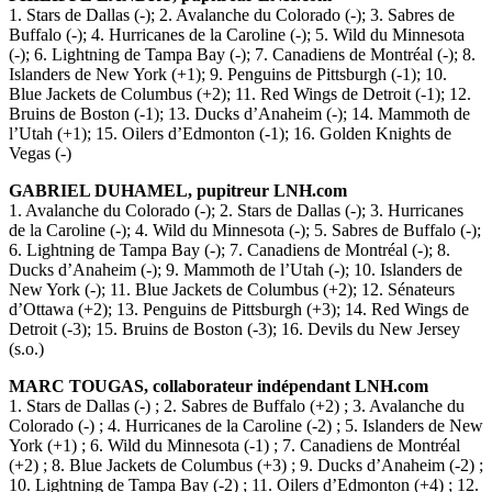
1. Stars de Dallas (-); 2. Avalanche du Colorado (-); 3. Sabres de
Buffalo (-); 4. Hurricanes de la Caroline (-); 5. Wild du Minnesota
(-); 6. Lightning de Tampa Bay (-); 7. Canadiens de Montréal (-); 8.
Islanders de New York (+1); 9. Penguins de Pittsburgh (-1); 10.
Blue Jackets de Columbus (+2); 11. Red Wings de Detroit (-1); 12.
Bruins de Boston (-1); 13. Ducks d’Anaheim (-); 14. Mammoth de
l’Utah (+1); 15. Oilers d’Edmonton (-1); 16. Golden Knights de
Vegas (-)
GABRIEL DUHAMEL, pupitreur LNH.com
1. Avalanche du Colorado (-); 2. Stars de Dallas (-); 3. Hurricanes
de la Caroline (-); 4. Wild du Minnesota (-); 5. Sabres de Buffalo (-);
6. Lightning de Tampa Bay (-); 7. Canadiens de Montréal (-); 8.
Ducks d’Anaheim (-); 9. Mammoth de l’Utah (-); 10. Islanders de
New York (-); 11. Blue Jackets de Columbus (+2); 12. Sénateurs
d’Ottawa (+2); 13. Penguins de Pittsburgh (+3); 14. Red Wings de
Detroit (-3); 15. Bruins de Boston (-3); 16. Devils du New Jersey
(s.o.)
MARC TOUGAS, collaborateur indépendant LNH.com
1. Stars de Dallas (-) ; 2. Sabres de Buffalo (+2) ; 3. Avalanche du
Colorado (-) ; 4. Hurricanes de la Caroline (-2) ; 5. Islanders de New
York (+1) ; 6. Wild du Minnesota (-1) ; 7. Canadiens de Montréal
(+2) ; 8. Blue Jackets de Columbus (+3) ; 9. Ducks d’Anaheim (-2) ;
10. Lightning de Tampa Bay (-2) ; 11. Oilers d’Edmonton (+4) ; 12.