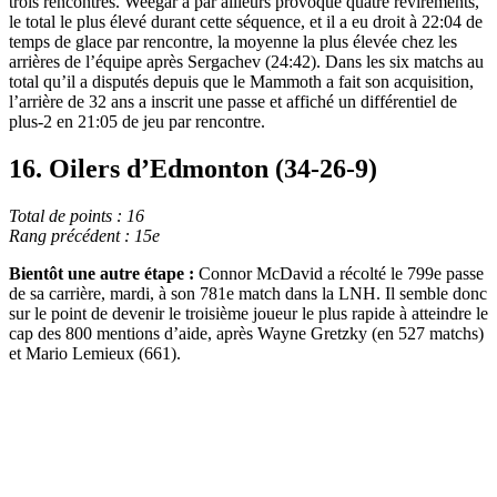
trois rencontres. Weegar a par ailleurs provoqué quatre revirements,
le total le plus élevé durant cette séquence, et il a eu droit à 22:04 de
temps de glace par rencontre, la moyenne la plus élevée chez les
arrières de l’équipe après Sergachev (24:42). Dans les six matchs au
total qu’il a disputés depuis que le Mammoth a fait son acquisition,
l’arrière de 32 ans a inscrit une passe et affiché un différentiel de
plus-2 en 21:05 de jeu par rencontre.
16. Oilers d’Edmonton (34-26-9)
Total de points : 16
Rang précédent : 15e
Bientôt une autre étape :
Connor McDavid a récolté le 799e passe
de sa carrière, mardi, à son 781e match dans la LNH. Il semble donc
sur le point de devenir le troisième joueur le plus rapide à atteindre le
cap des 800 mentions d’aide, après Wayne Gretzky (en 527 matchs)
et Mario Lemieux (661).