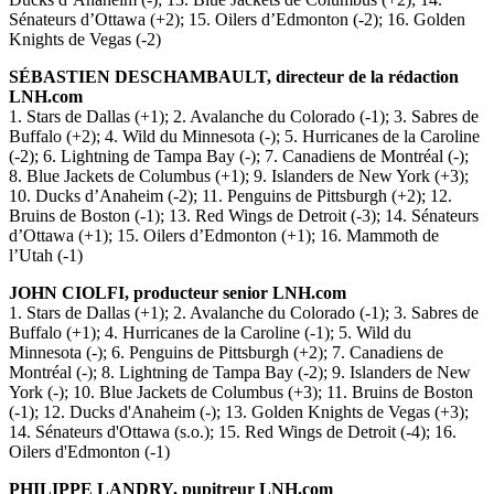
Sénateurs d’Ottawa (+2); 15. Oilers d’Edmonton (-2); 16. Golden
Knights de Vegas (-2)
SÉBASTIEN DESCHAMBAULT, directeur de la rédaction
LNH.com
1. Stars de Dallas (+1); 2. Avalanche du Colorado (-1); 3. Sabres de
Buffalo (+2); 4. Wild du Minnesota (-); 5. Hurricanes de la Caroline
(-2); 6. Lightning de Tampa Bay (-); 7. Canadiens de Montréal (-);
8. Blue Jackets de Columbus (+1); 9. Islanders de New York (+3);
10. Ducks d’Anaheim (-2); 11. Penguins de Pittsburgh (+2); 12.
Bruins de Boston (-1); 13. Red Wings de Detroit (-3); 14. Sénateurs
d’Ottawa (+1); 15. Oilers d’Edmonton (+1); 16. Mammoth de
l’Utah (-1)
JOHN CIOLFI, producteur senior LNH.com
1. Stars de Dallas (+1); 2. Avalanche du Colorado (-1); 3. Sabres de
Buffalo (+1); 4. Hurricanes de la Caroline (-1); 5. Wild du
Minnesota (-); 6. Penguins de Pittsburgh (+2); 7. Canadiens de
Montréal (-); 8. Lightning de Tampa Bay (-2); 9. Islanders de New
York (-); 10. Blue Jackets de Columbus (+3); 11. Bruins de Boston
(-1); 12. Ducks d'Anaheim (-); 13. Golden Knights de Vegas (+3);
14. Sénateurs d'Ottawa (s.o.); 15. Red Wings de Detroit (-4); 16.
Oilers d'Edmonton (-1)
PHILIPPE LANDRY, pupitreur LNH.com