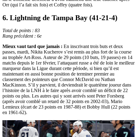
Orr (qui l’a fait six fois) et Coffey (quatre fois).
6. Lightning de Tampa Bay (41-21-4)
Total de points : 83
Rang précédent : 6e
Mieux vaut tard que jamais :
En inscrivant trois buts et deux
passes, mardi, Nikita Kucherov s’est remis au plus fort de la course
au trophée Art-Ross. Auteur de 29 points (10 buts, 19 passes) en 14
matchs depuis le 1er février, l’attaquant russe a été de loin le meilleur
marqueur dans la Ligue durant cette période, si bien qu’il est
maintenant en aussi bonne position de terminer premier au
classement des pointeurs que Connor McDavid ou Nathan
MacKinnon. S’il y parvient, il deviendrait le quatrième joueur dans
l’histoire de la LNH à le faire après avoir comblé un déficit de 22
points ou plus. Les autres qui y sont arrivés sont Peter Forsberg
(après avoir comblé un retard de 32 points en 2002-03), Mario
Lemieux (écart de 23 points en 1987-88) et Bobby Hull (22 points
en 1961-62).