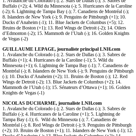
1. Avalanche du Colorado (-); 2. Stars de Dallas (-); 3. Sabres de
Buffalo (+2); 4. Wild du Minnesota (-); 5. Hurricanes de la Caroline
(-2); 6. Lightning de Tampa Bay (-); 7. Canadiens de Montréal (-);
8. Islanders de New York (-); 9. Penguins de Pittsburgh (+1); 10.
Ducks d’Anaheim (-1); 11. Blue Jackets de Columbus (+5); 12.
Bruins de Boston (+1); 13. Red Wings de Detroit (-2); 14. Oilers
d’Edmonton (-2); 15. Mammoth de l’Utah (-); 16. Golden Knights
de Vegas (-2)
GUILLAUME LEPAGE, journaliste principal LNH.com
1. Avalanche du Colorado (-); 2. Stars de Dallas (-); 3. Sabres de
Buffalo (+1); 4. Hurricanes de la Caroline (-1); 5. Wild du
Minnesota (+1); 6. Lightning de Tampa Bay (-1); 7. Canadiens de
Montréal (-); 8. Islanders de New York (-); 9. Penguins de Pittsburgh
(-); 10. Ducks d’Anaheim (+2); 11. Bruins de Boston (-); 12. Red
Wings de Detroit (-2); 13. Blue Jackets de Columbus (+2); 14.
Mammoth de l’Utah (-1); 15. Sénateurs d’Ottawa (+1); 16. Golden
Knights de Vegas (-1)
NICOLAS DUCHARME, journaliste LNH.com
1. Avalanche du Colorado (-); 2. Stars de Dallas (-); 3. Sabres de
Buffalo (-); 4. Hurricanes de la Caroline (+1); 5. Lightning de
Tampa Bay (-1); 6. Wild du Minnesota (-); 7. Canadiens de
Montréal (-); 8. Red Wings de Detroit (-); 9. Penguins de Pittsburgh
(+2); 10. Bruins de Boston (+1); 11. Islanders de New York (-1); 12.
Ducks d’Anaheim (-); 13. Blue Jackets de Columbus (+2); 14.