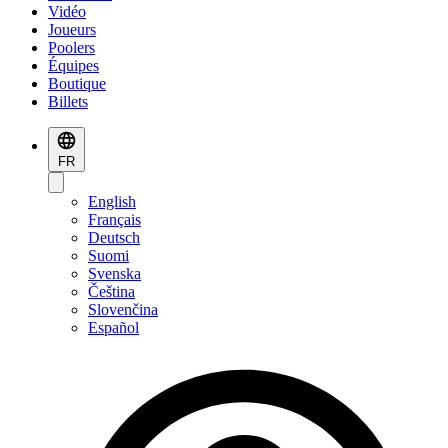
Vidéo
Joueurs
Poolers
Équipes
Boutique
Billets
FR
English
Français
Deutsch
Suomi
Svenska
Čeština
Slovenčina
Español