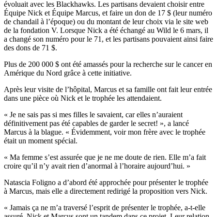
évoluait avec les Blackhawks. Les partisans devaient choisir entre
Équipe Nick et Équipe Marcus, et faire un don de 17 $ (leur numéro
de chandail à l’époque) ou du montant de leur choix via le site web
de la fondation V. Lorsque Nick a été échangé au Wild le 6 mars, il
a changé son numéro pour le 71, et les partisans pouvaient ainsi faire
des dons de 71 $.
Plus de 200 000 $ ont été amassés pour la recherche sur le cancer en
Amérique du Nord grâce à cette initiative.
Après leur visite de l’hôpital, Marcus et sa famille ont fait leur entrée
dans une pièce où Nick et le trophée les attendaient.
« Je ne sais pas si mes filles le savaient, car elles n’auraient
définitivement pas été capables de garder le secret! », a lancé
Marcus à la blague. « Évidemment, voir mon frère avec le trophée
était un moment spécial.
« Ma femme s’est assurée que je ne me doute de rien. Elle m’a fait
croire qu’il n’y avait rien d’anormal à l’horaire aujourd’hui. »
Natascia Foligno a d’abord été approchée pour présenter le trophée
à Marcus, mais elle a directement redirigé la proposition vers Nick.
« Jamais ça ne m’a traversé l’esprit de présenter le trophée, a-t-elle
assuré. Nick et Marcus sont un tandem dans ce projet. Leur relation