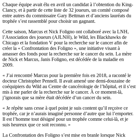
Chaque équipe avait élu en avril un candidat à l’obtention du King-
Clancy, et à partir de cette liste de 32 joueurs, un comité composé
entre autres du commissaire Gary Bettman et d’anciens lauréats du
trophée s’est rassemblé pour choisir un gagnant.
Cette saison, Marcus et Nick Foligno ont collaboré avec la LNH,
l’Association des joueurs (AJLNH), le Wild, les Blackhawks de
Chicago et la fondation V pour la recherche sur le cancer afin de
créer la « Confrontation des Foligno », une initiative visant à
amasser des fonds pour la recherche sur le cancer du sein. La mère
de Nick et Marcus, Janis Foligno, est décédée de la maladie en
2009.
« J’ai rencontré Marcus pour la première fois en 2018, a raconté le
docteur Christopher Pennell. Il avait amené une demi-douzaine de
coéquipiers du Wild au Centre de cancérologie de l’hôpital, et il s’est
mis à me parler de la recherche sur le cancer. À ce moment-là,
j’ignorais que sa mère était décédée d’un cancer du sein.
« Je répète sans cesse à quel point je suis content qu’il reçoive ce
trophée, car je n’aurais imaginé personne d’autre que lui l’emporter.
Il est l’homme tout désigné pour un trophée comme celui-là, et je
suis heureux que ce soit reconnu. »
La Confrontation des Foligno s’est mise en branle lorsque Nick