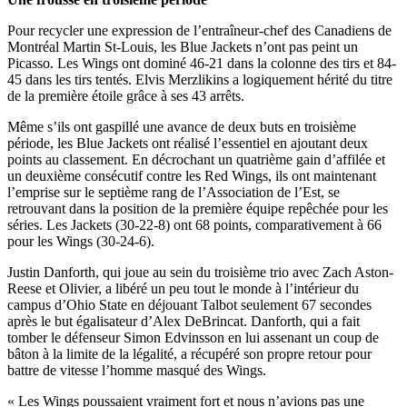
Pour recycler une expression de l’entraîneur-chef des Canadiens de
Montréal Martin St-Louis, les Blue Jackets n’ont pas peint un
Picasso. Les Wings ont dominé 46-21 dans la colonne des tirs et 84-
45 dans les tirs tentés. Elvis Merzlikins a logiquement hérité du titre
de la première étoile grâce à ses 43 arrêts.
Même s’ils ont gaspillé une avance de deux buts en troisième
période, les Blue Jackets ont réalisé l’essentiel en ajoutant deux
points au classement. En décrochant un quatrième gain d’affilée et
un deuxième consécutif contre les Red Wings, ils ont maintenant
l’emprise sur le septième rang de l’Association de l’Est, se
retrouvant dans la position de la première équipe repêchée pour les
séries. Les Jackets (30-22-8) ont 68 points, comparativement à 66
pour les Wings (30-24-6).
Justin Danforth, qui joue au sein du troisième trio avec Zach Aston-
Reese et Olivier, a libéré un peu tout le monde à l’intérieur du
campus d’Ohio State en déjouant Talbot seulement 67 secondes
après le but égalisateur d’Alex DeBrincat. Danforth, qui a fait
tomber le défenseur Simon Edvinsson en lui assenant un coup de
bâton à la limite de la légalité, a récupéré son propre retour pour
battre de vitesse l’homme masqué des Wings.
« Les Wings poussaient vraiment fort et nous n’avions pas une