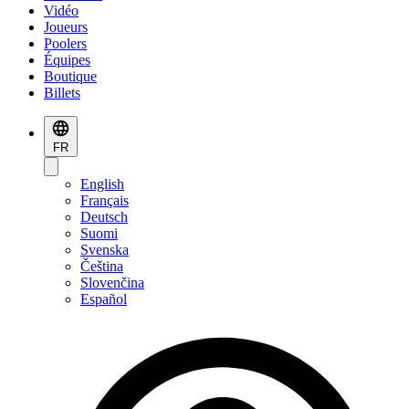
Vidéo
Joueurs
Poolers
Équipes
Boutique
Billets
FR
English
Français
Deutsch
Suomi
Svenska
Čeština
Slovenčina
Español