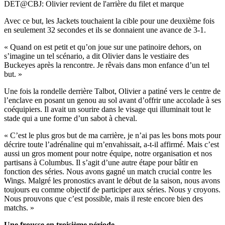
Video
DET@CBJ: Olivier revient de l'arrière du filet et marque
Avec ce but, les Jackets touchaient la cible pour une deuxième fois
en seulement 32 secondes et ils se donnaient une avance de 3-1.
« Quand on est petit et qu’on joue sur une patinoire dehors, on
s’imagine un tel scénario, a dit Olivier dans le vestiaire des
Buckeyes après la rencontre. Je rêvais dans mon enfance d’un tel
but. »
Une fois la rondelle derrière Talbot, Olivier a patiné vers le centre de
l’enclave en posant un genou au sol avant d’offrir une accolade à ses
coéquipiers. Il avait un sourire dans le visage qui illuminait tout le
stade qui a une forme d’un sabot à cheval.
« C’est le plus gros but de ma carrière, je n’ai pas les bons mots pour
décrire toute l’adrénaline qui m’envahissait, a-t-il affirmé. Mais c’est
aussi un gros moment pour notre équipe, notre organisation et nos
partisans à Columbus. Il s’agit d’une autre étape pour bâtir en
fonction des séries. Nous avons gagné un match crucial contre les
Wings. Malgré les pronostics avant le début de la saison, nous avons
toujours eu comme objectif de participer aux séries. Nous y croyons.
Nous prouvons que c’est possible, mais il reste encore bien des
matchs. »
Une frousse en troisième période